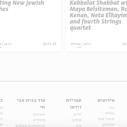
ting New Jewish
Kabbalat Shabbat w
hes
Maya Belsitzman, R
Kenan, Neta Elkayi
and fourth Strings
quartet
24
וידאו
אנגלית
24.03.20
וידאו
א
אירועים
ספריית
עוד בבית אבי
כל
וידאו
חי
עיון
צר
אנגלית
או
ילדים
תערוכות
שיעורי בוקר
הצ
מוזיקה
מיוחדים
מיוחדים
תנ
עיון
פודקאסטים מומלצים