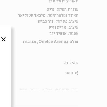
תאורה:
יועד מגל
עוזרת הפקה:
נויה
סאונד וטלפרומטר:
מיכאל סטוליאר
עיצוב פס קול:
ניר גביש
עיצוב:
אריק וויס
אפטר:
אופיר יגר
סגור
צולם בOneIce Arena, תנובות
שאילתא
שיתוף
תגיות:
סדרת רשת
שאילתא
מגן דוד
יהדות