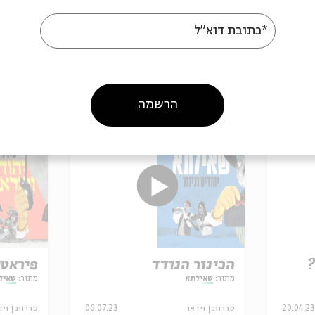
*כתובת דוא"ל
פרקים נוספים בסדרה
הרשמה
?
הכינור הנודד
פיראטי
מתוך:
שאילתא
מתוך:
שאיל
20.04.23
סדרות
וידאו
06.07.23
סדרות
ויד