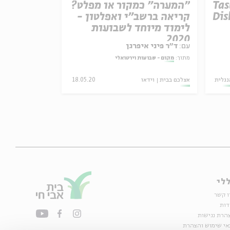
Tas
"המערה" כמקור או מפלט?
למה דווקא 
Dis
קריאה ברשב״י ואפלטון -
מתוך:
שאילתא
לימוד מיוחד לשבועות
2020
עם:
ד"ר פיני איפרגן
מתוך:
מקום - שבועות וירטואלי
נגלית
אצלכם בבית
וידאו
18.05.20
סדרות
וידאו
לי
ו קשר
דות
הרת נגישות
אי שימוש והצהרת