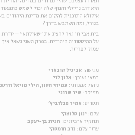
תארו לעצמכם שהייתם חיים במדינה יהודית ו
היא דוב גריזלי והנוף שלה יכול לשמש כתפאו
אילולא התוכנית להקים את מדינת היהודים בא
בגורל, ומה השתבש בדרך?
בית אבי חי גאה להציג את ״שאילתא״ – סדרת
על ההיסטוריה היהודית. בפרק השני נשאל איך 
עמוק לפריזר.
מגישה:
אביגיל קובארי
במאי ועורך:
אלון לוי
ניהול אמנותי:
עמיחי חסון, הילי מויאל וורטמ
מפיקה:
שיר שרוני
תסריט:
אמיר פבלוביץ'
צלם:
ינון סלוצקי
תחקיר ארכיונים:
חגית בן-יעקב
עוזר צלם:
נדב חומסקי