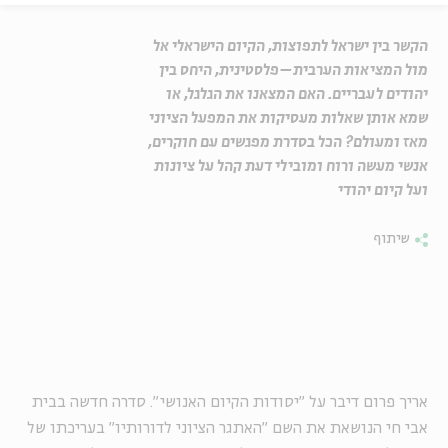
הקשר בין ישראל לתפוצות, הקיום הישראלי אל
מול המציאות הערבית–פלסטינית, היחס בין
יהודים לעבריים. האם המצאנו את הגלגל, או
שמא אותן שאלות מעסיקות את המפעל הציוני
מאז ומעולם? הכל בסדרת מפגשים עם חוקרים,
אנשי מעשה ורוח ומובילי דעת קהל על ציונות
ועל קיום יהודי
שיתוף
אריך פרום דיבר על "יסודות הקיום האנושי". סדרה חדשה בבית
אבי חי הנושאת את השם "האתגר הציוני לדורותיו" בעריכתו של