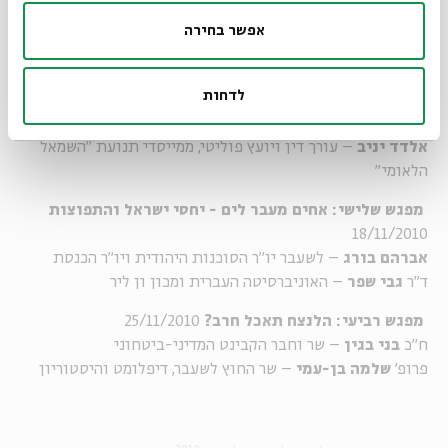
דעות
אפשר בחירה
תא"ל הרב
רפי פרץ
– הרב הראשי לצה"ל
מפגש שני: מיהו ציוני? על דרכי ההגשמה של הציונות
לדחות
11/11/2010
במבי שלג
– עיתונאית ומסאית, עורכת המגזין "ארץ אחרת"
אלדד יניב
– עורך דין ויועץ פוליטי, ממייסדי תנועת "השמאל
הלאומי"
מפגש שלישי: אחים מעבר לים - יחסי ישראל והתפוצות
18/11/2010
אברהם בורג
– לשעבר יו"ר הסוכנות היהודית ויו"ר הכנסת
ד"ר
גבי שפר
– האוניברסיטה העברית ומכון ון ליר
מפגש רביעי: הלנצח תאכל חרב?
25/11/2010
ח"כ
בני בגין
– שר וחבר הקבינט המדיני-ביטחוני
פרופ'
שלמה בן-עמי
– שר החוץ לשעבר, דיפלומט והיסטוריון