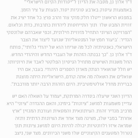
ד"ר אלון גן, מסבה את הדיון ל"יסודות הקיום הישראלי"
באמצעות עיסוק בארבע סוגיות יסוד, הנעות על ציר הזמן.
במפגש הראשון ייטלו חלק מוקי צור והרב פרץ. כל אחד יציג את
זווית המבט שלו תוך התייחסות ליהדות כתרבות, כדת וכלאום.
"הפרויקט הציוני התחיל מזווית חילונית, וכפי שאברהם שלונסקי
הגדיר: 'ביעור חמץ של המנטאליות' שנועד ליצור את הצבר
הישראלי, כאנטיתזה לכל מה שריחו הוא של יהודי גלותי", פותח
ד"ר אלון גן. "כך נבנתה הזהות של העברי החדש והיהודי החדש.
החל משנות השישים מתחיל הניסיון הפלקטי לאבד את חיוניותו.
יש חלל שהשאיר הנתק מארון הספרים היהודי. בעבר, אם היו
שואלים את השאלה מה אתה קודם, הישראליות היתה מוצגת
כברירת מחדל אולטימטיבית. היום הזהות הרבה יותר מורכבת".
הדיון השני שיעלה בסדרה המרתקת, יעמוד על השאלה האם יש
עדיין משמעות למושג "ציונות" בימינו, והאם ההגדרה "ציוני" היא
מרכיב מגדיר זהות. העיתונאית והמסאית ועורכת המגזין "ארץ
אחרת" במבי שלג, מציגה מצד אחד את הציונות הדתית ותזה
שמראה איזו רלוונטיות יכולה להיות היום למושג ציונות תוך
נטרול המטענים הקיצוניים שלו משני הכיוונים. מצד שני, ניצב