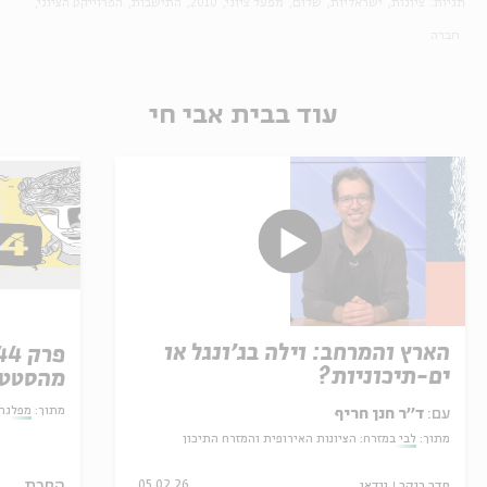
תגיות:
ציונות
ישראליות
שלום
מפעל ציוני
2010
התישבות
הפרוייקט הציוני
חברה
עוד בבית אבי חי
הארץ והמרחב: וילה בג'ונגל או
ים-תיכוניות?
מהסטטו
מתוך:
מפלגת
עם:
ד׳׳ר חנן חריף
מתוך:
לבי במזרח: הציונות האירופית והמזרח התיכון
הסכת
סדר בוקר
וידאו
05.02.26