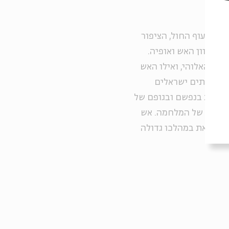
ו את עוף החול, הציפור
ה כיוון האש ואופיה.
האף האלוהי, ואילו האש
 שמציתים ישראלים
חוללת בנפשם ובגופם של
הקפדני של המלחמה. אש
שיוצאת במהלכו גדולה