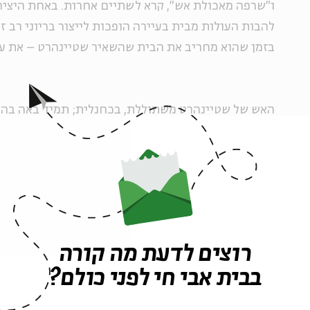
ו"שרפה מאכולת אש", קרא לשתיים אחרות. באחת היציר
להבות העולות מבית בעיירה הופכות לייצור בריוני רב ז
בזמן שהוא מחריב את הבית שהשאיר שטיינהרט – את עו
האש של שטיינהרט משתוללת, בכחנלית; תמיד באה בהפ
במצב רוחו של מי שהבעיר אותה. מי הוא? שטיינהרט הוא 
ערכי הנאורות וההשכלה, והוא יודע שהאש הובערה בידי 
המאוים והמקנא. עם זאת, ברבות מיצירותיו יש דימוים מ
להיות שבתוך תוכו חש שטיינהרט שהאש המשמידה היא
רוצים לדעת מה קורה
שטיינהרט שורף בציוריו בתים. אצל יהודה בקון, ניצול טר
בבית אבי חי לפני כולם?
האדם עצמו מותך באש האקסטטית ונפלט כעשן דרך האר
לשמים תערובת של אנשים ורעל, לא הצליחה להשמיד את