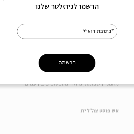
הרשמו לניוזלטר שלנו
אמנים ישראלים רבים בדור שלאחר השואה ציירו או פיסל
שנשרפה וקמה לתחייה. כשעוף החול פורש כנפיים, משתנ
*כתובת דוא"ל
מקורה של אש השואה היא באחר השונא, ואולי גם בחרון 
הישראלית שלאחר קום המדינה מתוארת כדו שיח קטלני
ושכניהם; העוצמה הפורצת לאחר ההצתה, הנזק שהיא מ
הרשמה
המציתים גדולה בהרבה מההצתה עצמה, קרי, מהתכנון 
התחמושת אמנם נספרת ערב הקרב או המבצע, אבל האש 
מהמניין שכּוּמת, גדולה מסכסוכים בין עמים.
אש פוסט צה"לית