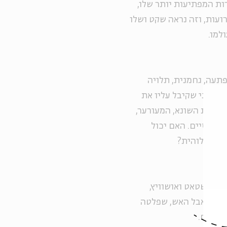
ות המפתיעות יותר שלו,
רועות, וזה נראה שקט ושלו
למו.
תעה, גחמנית, תלויה
חילוני שקיבל עליו את
הזולת השונא, המעורער,
טאפיזיים. האם יכול
 אש אלוהית?
ייזינשטאט ואושוויץ,
ובה. אבל האש, שפלטה
 כולם.