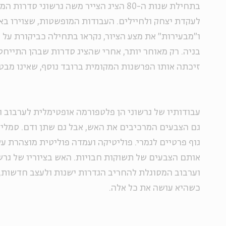
בתחילת שנות ה-80 הציג הצייר משה גרשוני ס
לעקדת יצחק ולחיילים. העבודות המופשטות, שצוירו בא
ו"מבעירות" את מצע הציור, נקראו בתחילה כביקורת על
בניה. רק מאוחר יותר, אחרי שהציג סדרות שבהן התייחס ג
זיכתה אותו הפרשנות המקומית ברובד נוסף, שאינו מבט
עבודותיו של גרשוני הן פלטפורמה אופטימלית לערבוב 
גם הצבעים המרכיבים את האש, אבל גם שתן ודם. סמלים
גוף פרטיים לגמרי. פוליטיקה ועמדה פוליטית מוצהרת ע
אותם הצבעים של תשוקות חבויות. האש בציוריו של גרש
וערבוב המסוגלת להחריב הגדרות ישנות ולעצב חדשות, 
כשהיא עושה את כל אלה.