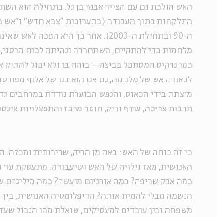
האש הולכת גם עם הצייר אבנר בן גל. בתחילה הוא הש
התלקחות בתוך העבודה (בתערוכות "צבא חדש" ו"אש הח
ה-90 ובתחילת ה-2000). אחר כך היא הפכה
מלחמות כדי להתקיים, השתחררה ונהיתה לכוח הרסני, ג
כמו נרקיס המסתכל בביצה – בוהה בו ולא יכול להתיק א
לכאורה אש של מלחמה, גם אם הוא בנו של אלוף מפורסם
מוצתת בידי הכאוס, והנפש הבוערת נודדת במרחבים גדו
תרבות צריכה, עודף וריק, חוסר מרכז והתפצלויות אינסו
כי זה כוחה של האש: באה מן הריק, שרירותית ומכלה. ה
האנושית, מאז גילויה של האש ושיעבודה, מתעסקת עד ה
כמה אבק שריפה? כמה אורניום מועשר? כמה מיליגרם 
הנשמה מבלי להמית אותה? הדיפלומטיה האנושית, בין מדי
משפחה ובין עובדים למעסיקים, שואלת מהו הגבול שעד