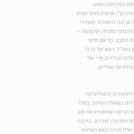
תמש במלחמה כמצע
ורבן", שהציג בסוף שנות
 לאש שאינה צריכה להסתתר מאחורי
יהנומי ומכלה, שהצופה –
ת המבט. גם אם תיאר
 בצה"ל, האש של בן גל
לים ובודדים מדי של
פיות של שוליים.
היסטוריה והפוליטיקה
יום בשאלת המינון. כמה?
של תרופה שתשקיט את אש
נות ובין שכנים, בין בני
 אליו תהיה האש נשלטת