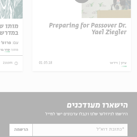
Preparing for Passover Dr.
מותו ש
Yael Ziegler
במדרש 
עם:
פרופ' אביגדור שנאן
מתוך:
סדר בו
עיון
וידאו
01.05.18
zoom
הישארו מעודכנים
הירשמו לניוזלטר שלנו וקבלו עדכונים ישר למייל
*כתובת דוא"ל
הרשמה