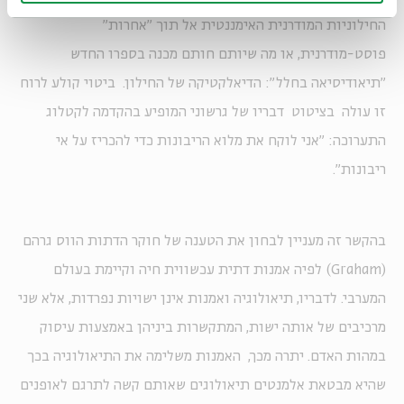
החילוניות המודרנית האימננטית אל תוך "אחרות"
פוסט-מודרנית, או מה שיותם חותם מכנה בספרו החדש
"תיאודיסיאה בחלל": הדיאלקטיקה של החילון. ביטוי קולע לרוח
זו עולה בציטוט דבריו של גרשוני המופיע בהקדמה לקטלוג
התערוכה: "אני לוקח את מלוא הריבונות כדי להכריז על אי
ריבונות".
בהקשר זה מעניין לבחון את הטענה של חוקר הדתות הווס גרהם
(Graham) לפיה אמנות דתית עכשווית חיה וקיימת בעולם
המערבי. לדבריו, תיאולוגיה ואמנות אינן ישויות נפרדות, אלא שני
מרכיבים של אותה ישות, המתקשרות ביניהן באמצעות עיסוק
במהות האדם. יתרה מכך, האמנות משלימה את התיאולוגיה בכך
שהיא מבטאת אלמנטים תיאולוגים שאותם קשה לתרגם לאופנים