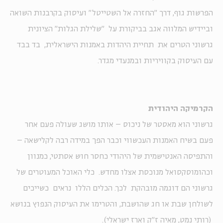
הפרשות גוף, דרך "החזרה אל השטייטל" ועיסוק בקרבנות השואה
וביידיש המלווה אגב בביקורת על "שלילת הגלות" הציונית
גרשוני הטרים את תחיית היהדות באמנות הישראלית, בד בבד
עם העיסוק בקוויריות ובמנעדי מגדר.
הקרמיקה היהודית
גרשוני הוא מאסטר של ניכוס – אותו מושג שעולה פעם אחר
פעם בשיח האמנות העכשווי וכבר הפך במידה רבה לקלישאה –
והתפיסה האנטישמית של היהודי כחסר חוש אסתטי, כמנוון
וכהומוסקסואל מנוכסת אצלו מחדש. כלי האוכל המעוטרים של
גרשוני הם דוגמה מובהקת לכך. הכלים הללו נראים כשייכים
לשולחן שבת או חג שהושבת, והטרימו את העיסוק הנפוץ בנושא
(רותי נמט, מאיה ז"ק וארז ישראלי).