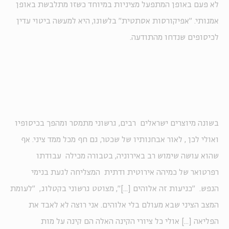
לא פעם באופן המתפעל מציניות במיוחד כשזו מתלבשת באופן
אמנותי. "אפיקורסות אסתטית" בלשונו, היא למעשה ביטוי עדין
לכיסופים שנדחו מהתודעה.
בשונה מיוצרים ישראלים רבים, גרשוני מתמסר ומהפך בכיסופיו
ואולי לכן , לאור אבחנותיו של שכטר, גם חף מכל ממד ציני. אף
שהוא עושה שימוש רב באירוניה, בטבורה מכילה עבודתו
רפרטואר של כמיהה אירוטית ודתית המצליחה לגעת בנימי
הנפש. "כניעות זה אלוהים [...]", מצוטט גרשוני בקטלוג, "לעומת
המצב הציני שבא מעולם בלי אלוהים. אני רוצה לא לאבד את
הפליאה [...] אולי כל ציורי הקינה האלה הם קינה על מות