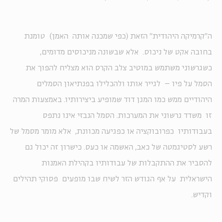
ה"קרמיקה היהודית" הזאת (כפי שמכנה אותה האמן) טומנת
בחובה אקט של ניכוס. אלא שבשונה מניכוסים מדומים,
כשגרשוני משתמש במוטיב צלב הקרס הוא מצליח להפוך את
הסמל על פיו – לגייר אותו ולהכלילו בפנתיאון הסמלים
היהודיים ממש כמו המגן דוד שמופיע ביצירותיו. באמצעות המרה
זו משדד גרשוני את המערכות. הסמל הנבזי אינו נתפס
בעבודותיו כפרובוקציה או כפגיעה מכוונת, אלא מומר מסמל של
רשע לסטיגמטה של כאב, האשמה או כעס. כישרון זה יכול גם
להסביר את ההתקבלות של עבודותיו בקהילת האמנות
הישראלית על אף הגודש הזר לשיח שבו מופעים פסוקי תהילים
וקדיש.