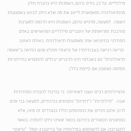
מילוליים. על כן, גורס גרהם, האמנות היא בהכרח חלק
מהתיאולוגיה ומאפשרת לייצג את מה שלא ניתן לבטא באמצעות
השפה. למעשה, מדגיש גרהם, האמנות היא הדגמה למערכת
מורכבת ומרושתת של הסברים מילוליים המושרשים באדם
המודרני בחיפושו אחר משמעות תיאולוגית. באותו האופן
קריאה רגישה בעבודותיו של גרשוני תחלץ מהם הודאה ב"אשמה
תיאולוגית" גם כשכלפי חוץ הדברים יכולים להתפרש כחילוניות
תמימה (שספק אם קיימת כלל).
סוציולוגים רבים טענו לאחרונה כי בניגוד להבניה המודרנית
שבה "חילוניות" ו"דתיות" נתפסים כניגודים, למעשה בני אדם
לרוב אינם חווים את התחומים הללו כנפרדים זה מזה, אלא
כמושגים הקשורים ביניהם בקשר שאינו ניתן להתרה. באשר
לתערוכה, אם להשתמש במילותיה של בריטברג-סמל: "גרשוני