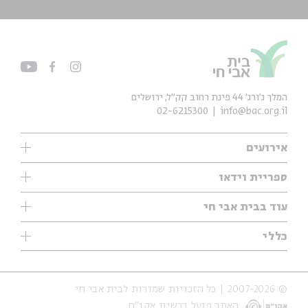
המלך ג'ורג' 44 פינת רחוב קק״ל, ירושלים
02-6215300
info@bac.org.il
אירועים
עיון
ספריית וידאו
אנגלית
ילדים
שיעורי בוקר
עוד בבית אבי חי
מוזיקה
מיוחדים
תערוכות
עיון
כללי
נוער
מיוחדים
מיוחדים
צרו קשר
ספרות ושירה
פודקאסטים מומלצים
ספרות ושירה
אודות
סדרות
כתבות
© 2007-2026 | כל הזכויות שמורות לבית אבי חי
הצהרת נגישות
אירועי עבר
קצה הקרחון
האתר פועל ברשיון אקו״ם
תנאי שימוש והצהרת פרטיות