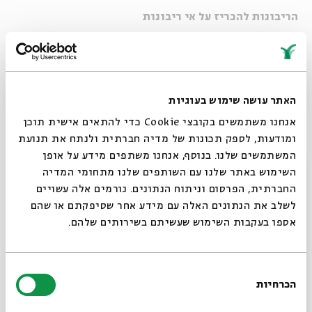
הריבונות להכריז על אי ריבונות
שורה של חוקרים הצביעו לאחרונה על כך שתקופתנו מאופיינת
בכך שדת ודתיות (ואין הכוונה לדת הממוסדת) הפכו בה שוב
לשחקנים מרכזיים. רליגיוזיות אינה מופיעה עוד רק כתרבות
האתר עושה שימוש בעוגיות
שוליים אלא מקודדת דווקא לתוך התרבות הטכנולוגית, המדעית
אנחנו משתמשים בקובצי Cookie כדי להתאים אישית תוכן
והאמנותית - צור ההוויה החילונית השלטת. מפרספקטיבה זו
ומודעות, לספק תכונות של מדיה חברתית ולנתח את תנועת
אפשר גם לראות בחילון תהליך של תרגום הממד התיאולוגי
המשתמשים שלנו. בנוסף, אנחנו משתפים מידע על אופן
סגור
לעולם המודרני - ולא שחרור ממנו.
השימוש באתר שלנו עם השותפים שלנו מתחומי המדיה
החברתית, הפרסום וניתוח הנתונים. גורמים אלה עשויים
לשלב את הנתונים האלה עם מידע אחר שסיפקתם או שהם
אספו בעקבות השימוש שעשיתם בשירותים שלהם.
בחירת
הכרחיות
הסכמה
רוצים לדעת מה קורה