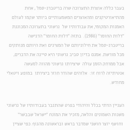
בעבר כללה אוצרת התערוכה שרה בריטברג-סמל , אחת
מהתיאורטיקנים ומהאוצרים המשמעותיים ביותר שקמו לעולם
האמנות המקומי, את עבודותיו של גרשוני בתערוכה המכוננת
"דלות החומר" (1986). בתזה "דלות החומר" הדגישה
בריטברג-סמל את חילוניותם של המציגים ואת היותם מנותקים
מכל מורשת. אמנם בדיון סביב גרשוני היא סייגה את הדברים,
אבל ממרחק הזמן עולה שיצירתו גרשוני מהווה למעשה
אנטיתיזה לרוח זו: אלוהים שהודר חוזר ביצירתו במופע ויטאלי
מחודש.
העניין הדתי בכלל והיהודי בפרט שהתגבר בעבודותיו של גרשוני
משנות השמונים והלאה, מזכיר את המונח "ישראל שבבשר"
וחושף יוצר חושני שמדבר בראש ובראשונה מהגוף. כפי שציין