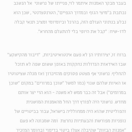
בעבר מבקר האמנות איתמר לוי, פנייתו של גרשוני אל הנשגב
נכתבת ב"מיצי הגוף ובמדרך הגפיים", הטרנסצדנטי , שכן הוא
נבלע בנתוני העולם הזה, בהרגל וביומיומי ומציב תנאי קבלה
לדו-שיח: "קבל את היופי בלי להתעלם מהחרא".
ברוח זו, יצירותיו הן לא פעם אינטואיטיביות, "דיבור מהקישקע"
שבו האידאות הגדולות נחקקות באופן ששום שפה לא תוכל
להחליף. גרשוני אף מצטט פסוקים מהזיכרון ואז מגלה שציטוטיו
או האיות שלהם שגוי (כמו למשל "שוכן במרורים" במקום "שוכן
במרומים") אבל זה כבר ממש לא משנה - הוא הרי יצר אותם
מחדש. גרשוני היה לפורץ דרך החל מהאמנות המושגית
והפוליטית שהוא היה ממחולליה בישראל, עבור בביטויים של
גופניות מפורשת והבעתיות נחרצת ומה שמכונה לא פעם
"אמנות הבזות" שקיבלה אצלו ביטוי בדימוי ובחומר המזכיר