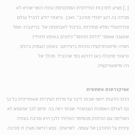
[...] מציע לתרבות החילונית המתקדמת טווח רגשי שהיא לא
מכירה בו, רגע יסודי מורכב". ואכן, גרשוני יודע להכיל עולם
פרדוקסלי ומלא סתירות. בניגוד לאבחנתה של בריטברג-סמל
שטענה שאמני "דלות החומר" ניחנים באומץ לחולין
ושדה-מיסטיפיקציה נחוות ביצירתם באופן העמוק ביותר,
גרשוני מתגלה כאן דווקא כמי שהוביל מהלך של
רה-מיסטפיקציה.
אפיקורסות אסתטית
הוגה הדעות יוסף שכטר דיבר על מידת הציניות שאופיינית כל כך
גם לעולם האמנות העכשווי. שכטר ראה בה סימן לכך שהנפש לא
השלימה עם הניתוק מהמימד האלוהי ולכן היא מגיבה בצורה
צינית על החורבן של עצמה. לשיטתו, נפש רגישה מעין זו מגיבה