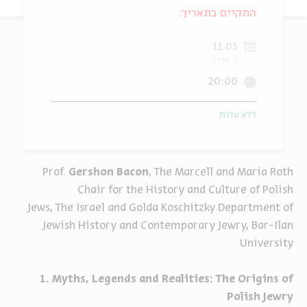
התקיים בתאריך:
ה
אנגלית
מיוחדי
11.03
כ' באדר
20:00
ללא עלות
Prof.
Gershon Bacon
, The Marcell and Maria Roth
Chair for the History and Culture of Polish
Jews, The Israel and Golda Koschitzky Department of
Jewish History and Contemporary Jewry, Bar-Ilan
University
1. Myths, Legends and Realities: The Origins of
Polish Jewry