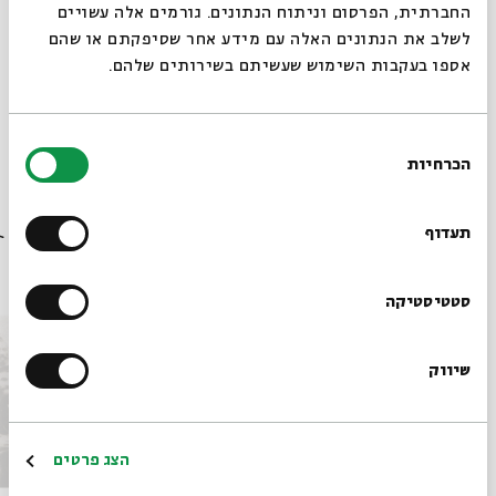
החברתית, הפרסום וניתוח הנתונים. גורמים אלה עשויים
לשלב את הנתונים האלה עם מידע אחר שסיפקתם או שהם
אספו בעקבות השימוש שעשיתם בשירותים שלהם.
שיתוף
הוספה ליומן
הרשמה לאירועים דומים
בחירת
הכרחיות
הסכמה
רוצים לדעת מה קורה
תגיות:
חברה
בבית אבי חי לפני כולם?
תעדוף
אירועים נוספים בסדרה
הרשמו לניוזלטר שלנו
סטטיסטיקה
שיווק
*כתובת דוא"ל
הרשמה
הצג פרטים