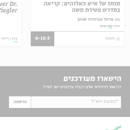
מותו של איש האלוהים: קריאה
ver Dr.
במדרש פטירת משה
Ziegler
עם:
פרופ' אביגדור שנאן
מתוך:
סדר בוקר
6-10.9
עיון
וידאו
zoom
הישארו מעודכנים
הירשמו לניוזלטר שלנו וקבלו עדכונים ישר למייל
*כתובת דוא"ל
הרשמה