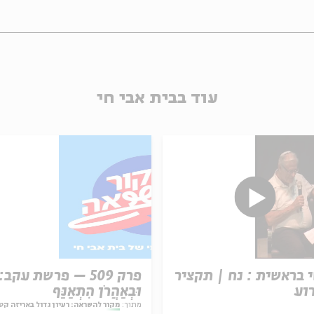
עוד בבית אבי חי
 בראשית : נח | תקציר
פרק 509 – פרשת עקב:
וע
וּבְאַהֲרֹן הִתְאַנַּף
מתוך:
מקור להשראה: רעיון גדול באריזה קט