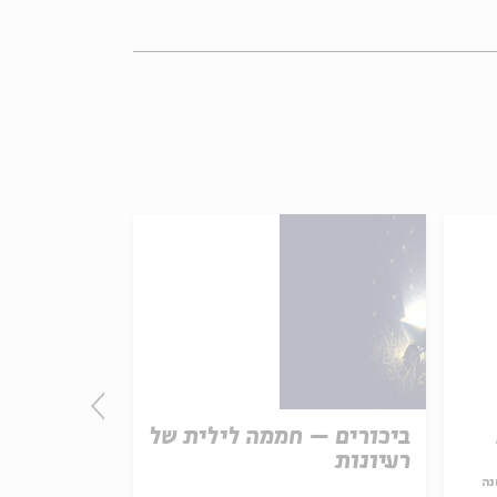
ביכורים – חממה לילית של
אנשי בראש
רעיונות
| תקציר הא
נה