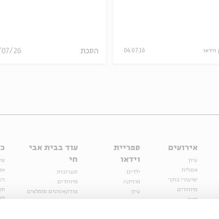
הסכת
/07/26
וידאו
04.07.16
אירועים
ספריית
עוד בבית אבי
כל
וידאו
חי
עיון
צר
אנגלית
או
ילדים
תערוכות
שיעורי בוקר
הצ
מוזיקה
מיוחדים
מיוחדים
תנ
עיון
פודקאסטים מומלצים
פר
נוער
מיוחדים
כתבות
חנ
ספרות ושירה
ספרות ושירה
קצה הקרחון