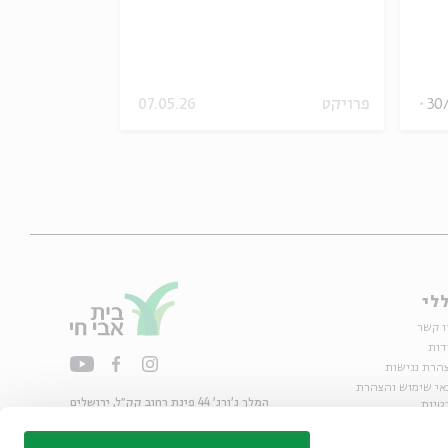
30
פרויקט
07.05.26
שונות
וידאו
לי
ו קשר
דות
הרת נגישות
אי שימוש והצהרת
המלך ג'ורג' 44 פינת רחוב קק״ל, ירושלים
טיות
02-6215300
ות
info@bac.org.il