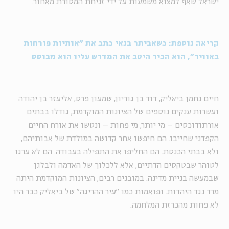
ישראל שאף למצוא משמעות על ידי זניחת המסורת מאחור.
קריאה נוספת: כשאביתר בנאי כתב את "אותיות פורחות
באוויר", הוא הכיר היטב את המדרש עליו הוא מבוסס
חיים נחמן ביאליק, דוד בן גוריון, שמעון פרס, אליעזר בן יהודה
ועשרות ענקים נוספים של הציונות המוקדמת, גודלו בבתים
אורתודוכסים – מי יותר, מי פחות – ונטשו את אורח החיים
הקפדני שחייבו. הם חיפשו אחר קדושה במולדת של אבותיהם,
ולא בבתי הכנסת. הם החליפו את התפילה בעבודה. הם לא ערגו
לטוהר שבטקסים הדתיים, אלא ללכלוך של האדמה ולבלגן
שבמעשה בניית מדינה. במובנים רבים, הציונות המוקדמת היתה
מרד נגד היהדות. ופואמות כמו "עיר ההריגה" של ביאליק כבר היו
לא פחות מהכרזת המלחמה.