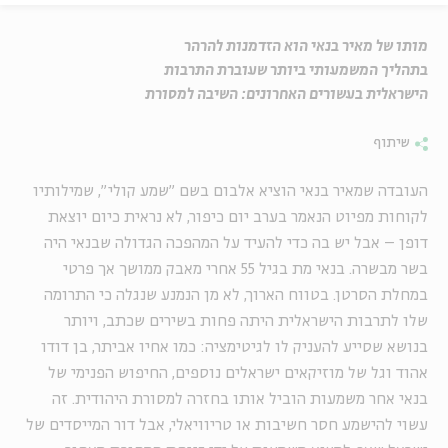
מותו של מאיר בנאי הוא הזדמנות להרהר
בתהליך המשמעותי ביותר שעוברת התרבות
הישראלית בעשורים האחרונים: השיבה למסורת
שיתוף
העובדה שמאיר בנאי הוציא אלבום בשם "שמע קולי", שמילותיו
לקוחות מפיוט הנאמר בערב יום כיפור, לא נראית כיום יוצאת
דופן – אבל יש בה כדי להעיד על המהפכה הגדולה שבנאי היה
בשר מבשרה. בנאי מת בגיל 55 אחרי מאבק ממושך אך פרטי
במחלת הסרטן. בטווח הארוך, לא מן הנמנע שנגלה כי התרומה
שלו לתרבות הישראלית היתה פחות בשירים שכתב, ויותר
בנושא שסייע להעניק לו לגיטימציה: כמו אחיו אביתר, בן דודו
אהוד וגל של מוזיקאים ישראלים נוספים, החיפוש הפנימי של
בנאי אחר משמעות הוביל אותו בחזרה למסורת היהודית. זה
עשוי להישמע חסר חשיבות או טריוויאלי, אבל דור המייסדים של