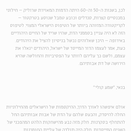
לכן, בשנות ה-50 וה-60 היתה הדמות המאוירת שרוליק – חילוני
במכנסיים קצרות, סנדלים וכובע טמבל שנוסע בטרקטור –
לקריקטורה המזוהה ביותר של הטיפוס הישראלי המצוי. לטיפוס
הזה לא היה עניין בסממני הדת, שהיו שריד של החיים היהודיים
באירופה – היכן שאלוהים נכשל בניסיון להציל את היהודים.
כעת, אמר לעצמו הדור המייסד של ישראל, היהודים יגאלו את
עצמם, ולשם כך עליהם לוותר על הפסיביות והחולשה שהיא
הירושה של דת אבותיהם.
בנאי, "שמע קולי"
אולם איפשהו לאורך הדרך, ההיקסמות של הישראלים מהחילוניות
החלה להיסדק, והכעס שלהם על הדת של אבות אבותיהם החל
להתחלף בסקרנות. חלק מזה נבע מהישחקות הלהט המהפכני של
השנים המייסדות. חלק היה תולדה של עליית החומרנות