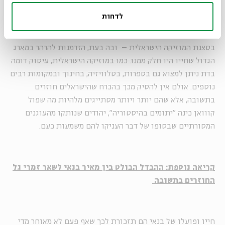
לדחות
מותו של מאיר בנאי הוא אפוא אובדן של קול משמעותי וכישרוני
בסצנת המוזיקה הישראלית – ובה בעת, הזדמנות להרהר במארג
הגדול שחייו היו חלק ממנו. כמו במוזיקה הישראלית, עיסוק דומה
בדת ניתן למצוא גם בספרות, בטלוויזיה, בחינוך ובמקומות רבים
נוספים. אולם אין להסיק מכך בהכרח שהישראלים חוזרים
בתשובה, אלא שהם יותר ויותר מסתייגים מלהיות מה שפול
קווואן כינה "יתומים בהיסטוריה", יהודים שנותקו מהעוגנים
המסורתיים שבסופו של דבר העניקו להם משמעות כעם.
קריאה נוספת: ההבדל הבולט בין מאיר בנאי לשאר זמרי גל
החוזרים בתשובה
חייו ופועלו של בנאי הם תזכורת לכך שאף פעם לא מאוחר מדי