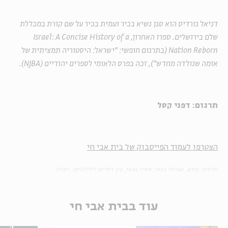
דניאל גורדיס הוא סגן נשיא בכיר ועמית בכיר על שם קורת במכללת
שלם בירושלים. ספרו האחרון,
Israel: A Concise History of a
Nation Reborn
(בתרגום חופשי: "ישראל: היסטוריה תמציתית של
אומה שנולדה מחדש"),
זכה בפרס הלאומי לספרים יהודיים (
NJBA
).
תרגום: דפני קסל
הצטרפו לעמוד הפייסבוק של בית אבי חי
תגיות:
פיוט
אביתר בנאי
מאיר בנאי
בין דתיים לחילונים
חברה
עוד בבית אבי חי