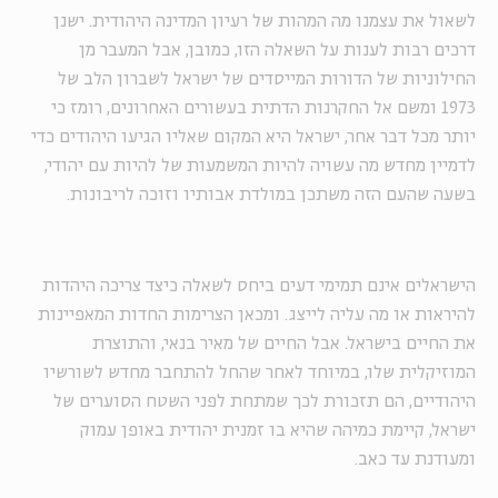
לשאול את עצמנו מה המהות של רעיון המדינה היהודית. ישנן
דרכים רבות לענות על השאלה הזו, כמובן, אבל המעבר מן
החילוניות של הדורות המייסדים של ישראל לשברון הלב של
1973 ומשם אל החקרנות הדתית בעשורים האחרונים, רומז כי
יותר מכל דבר אחר, ישראל היא המקום שאליו הגיעו היהודים כדי
לדמיין מחדש מה עשויה להיות המשמעות של להיות עם יהודי,
בשעה שהעם הזה משתכן במולדת אבותיו וזוכה לריבונות.
הישראלים אינם תמימי דעים ביחס לשאלה כיצד צריכה היהדות
להיראות או מה עליה לייצג. ומכאן הצרימות החדות המאפיינות
את החיים בישראל. אבל החיים של מאיר בנאי, והתוצרת
המוזיקלית שלו, במיוחד לאחר שהחל להתחבר מחדש לשורשיו
היהודיים, הם תזכורת לכך שמתחת לפני השטח הסוערים של
ישראל, קיימת כמיהה שהיא בו זמנית יהודית באופן עמוק
ומעודנת עד כאב.