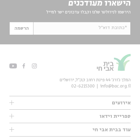
הישארו מעודכנים
הירשמו לניוזלטר שלנו וקבלו עדכונים ישר למייל
*כתובת דוא"ל
הרשמה
המלך ג'ורג' 44 פינת רחוב קק״ל, ירושלים
02-6215300
info@bac.org.il
אירועים
עיון
ספריית וידאו
אנגלית
ילדים
שיעורי בוקר
עוד בבית אבי חי
מוזיקה
מיוחדים
תערוכות