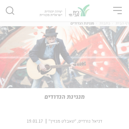
גור
סגור
סגור
דף הבית
כתבות
מנגינת הנדודים
ה
אנגלית
נוער
ה
אנגלית
מיוחדי
מנגינת הנדודים
דניאל גורדיס, "טאבלט מגזין"
19.01.17