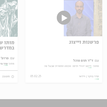
פרשנות וייצוג
מותו ש
במדרש 
עם:
פרופ' אביגדור שנאן
עם:
ד"ר תום פוגל
מתוך:
סדר בו
מתוך:
דיואן יהודי תימן: טקסט ומסורת שבעל פה
סדר בוקר
וידאו
05.02.25
zoom