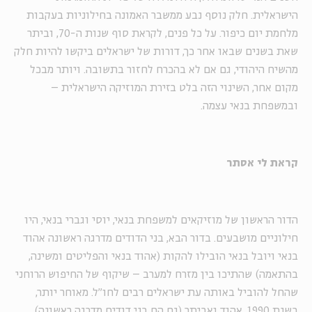
הישראלית. חלק נוסף נבע ממשבר האמונה בחילוניות בעקבות
מלחמת יום כיפור. על כל פנים, לקראת סוף שנות ה-70, וביתר
שאת בשנים שבאו אחר כך, דורות של ישראלים ביקשו להיות חלק
מהשיח היהודי, גם אם לא בהכרח לחזור בתשובה. ויותר מבכל
מקום אחר, השינוי הזה בלט בזירת המוזיקה הישראלית –
ובמשפחת בנאי עצמה.
קראת לי אסתר
הדור הראשון של מוזיקאים למשפחת בנאי, יוסי וגברי בנאי, היו
חילוניים מושבעים. בדור הבא, בני הדודים מדרגה ראשונה אהוד
בנאי ויובל בנאי הובילו להקות (אהוד בנאי והפליטים ומשינה,
בהתאמה) שהתיכו בין מזרח למערב – שיקוף של החיפוש הרוחני
שהחל להוביל באותה עת ישראלים רבים לחו"ל. מאוחר יותר,
בשנת 1990, אהוד ואביתר (גם הם בני דודים מדרגה ראשונה)