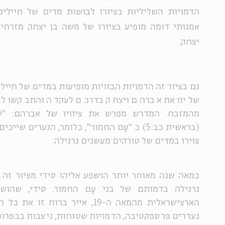
הדמויות השליליות בציורו לבושות מדים של חיילים 
אמנותי דומה מופיע בציורו של משה בן יצחק מזרח
יצחק.
גם בציור זה הדמויות הבזויות מופיעות במדים של חיילי
שליוו את אברהם ויצחק בדרכם לעקדה והתבקשו ל
מהמזבח. המדרש מפרש את ציוויו של אברהם: "שְׁבוּ-ל
(בראשית כב:5) כ "עָם החמור", כלומר, הנערים ש
צוירו במדים של טורקים מעשנים נרגילה.
כמאה שנה מאוחר יותר הושפע אליהו סידי מציור זה 
נרגילה בדמותם של בני עָם החמור. סידי, שהוש
הארצישראלית מהמאה ה-19, אייר ברוח
נעדרים פרספקטיבה, הדמויות שטוחות, ניצבות בבפרופי