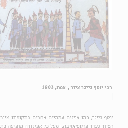
רבי יוסף גייגר ציור , צפת, 1893
יוסף גייגר, כמו אמנים עממיים אחרים בתקופתו, צייר
הציור נעדר פרספקטיבה, ומעל כל אפיזודה מופיעה כתו