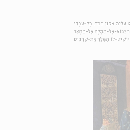
יה אסון כבד: כָּל-עַבְדֵי
שֶׁר יָבוֹא-אֶל-הַמֶּלֶךְ אֶל-הֶחָצֵר
יוֹשִׁיט-לוֹ הַמֶּלֶךְ אֶת-שַׁרְבִיט