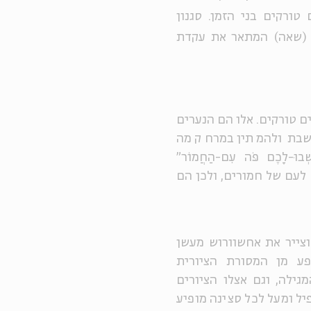
טורקים בני הזמן. סגנון
י (שאה) המתאר את עקדת
ם טורקים. אלו הם הנערים
שבת ולהמתין במרחק מה
ָכֶם פֹּה עִם-הַחֲמוֹר"
ייכים לעם של חמורים, ולכן הם
וצייר את אחשוורוש מעשן
פע מן המסורת הציורית
 זו את כל המגילה, וגם אצלו הציורים
ל ומעל לכל סצינה מופיע