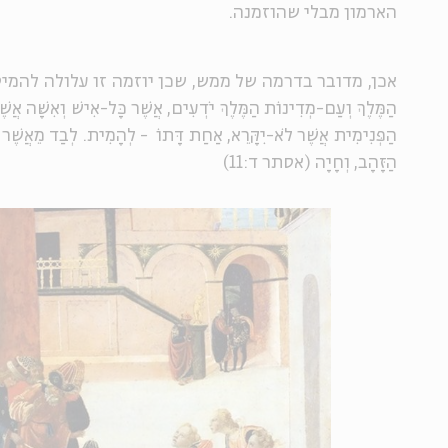
הארמון מבלי שהוזמנה.
אכן, מדובר בדרמה של ממש, שכן יוזמה זו עלולה להמיט על
הַמֶּלֶךְ וְעַם-מְדִינוֹת הַמֶּלֶךְ יֹדְעִים, אֲשֶׁר כָּל-אִישׁ וְאִשָּׁה אֲ
הַפְּנִימִית אֲשֶׁר לֹא-יִקָּרֵא, אַחַת דָּתוֹ - לְהָמִית. לְבַד מֵאֲשֶׁר 
הַזָּהָב, וְחָיָה (אסתר ד:11)