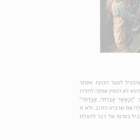
וביל לצעד הנועז. אסתר
וא לא הזמין אותה לחדרו
אֲשֶׁר אָבַדְתִּי, אָבָדְתִּי"
 לה את שרביט הזהב. ולא זו
ביל בסופו של דבר להצלת