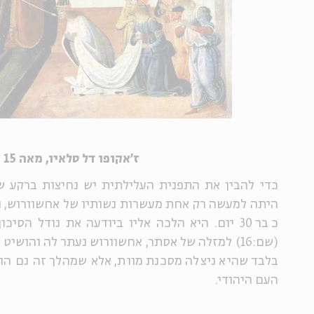
ז'אקופו דל סלאיו, מאה 15
כדי להבין את התפנית העלילתית יש נחיצות ברקע שה
היתה למעשה רק אחת מעשרות נשותיו של אחשוורוש, וה
כבר 30 יום. היא הלכה אליו ביודעה את גודל הסיכון: "וְכַ
(שם:16) למזלה של אסתר, אחשוורוש נעתר לה והושיט
בלבד שהיא ניצלה מסכנת מוות, אלא שמהלך זה גם הו
העם היהודי.