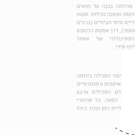
מהיותה בובה על חוטים
וזמת ומשנה גורלות. סצנת
יים מימי הביניים (ברבים
אסתר), דרך אמנות הרנסנס
פסיכולוגי של אסתר
הו סידי.
 העממית הארצישראלית מן המאה ה-19 מתחיל סיפור המגילה ביוזמה
ת. באוספים אתנוגרפיים
 רקומים המכילים ארבע
למעלה למטה. כל מחזורי
 בתליית המן ובניו. כזהו