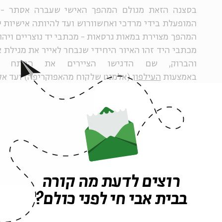
בסצנה הזאת מגולם המהפך האישי שעברה אסתר - 
המופעלת בידי מרדכי ואחשוורוש ועד להיותה אישיות י
המהפך מצוירת במאות גרסאות - מכתבי יד נוצריים ויהוד
מכתבי היד זהו האיור היחידי שנבחר לאייר את מגילת 
והברוק, שם הדגישו הציירים את המתח ה
באמצעות
העילפון
(אלמנט שלקוח מהאפוקריפה) ועד אלי
לפרוץ את המסגרת
גם באמנות
של אסתר להיפגש עם אחשוורוש בחצר הארמון הפנימי
שונים בארץ ובעולם ישנם כמה לוחות מצוירים או
אפיזודות מתוך המגילה, ערוכות בסדר כרונולוגי מ
רוצים לדעת מה קורה
הציורים מתחילים במפגש הדרמטי בחצר הפנימית, וסופם
למשל ציור צבעי השמן על זכוכית שצייר רבי יוסף גייגר.
בבית אבי חי לפני כולם?