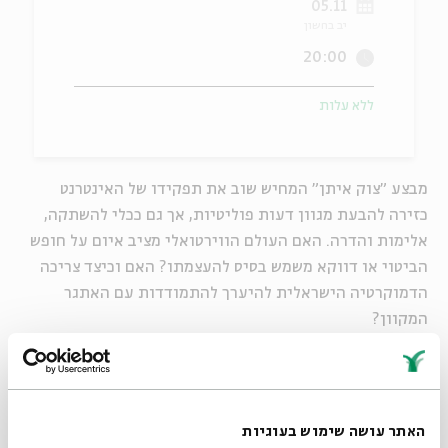
05.11
יב בחשון
ה
אנגלית
מיוחדי
20:00
ללא עלות
מבצע "צוק איתן" המחיש שוב את תפקידו של האינטרנט
כזירה להבעת מגוון דעות פוליטיות, אך גם ככלי להשתקה,
אלימות והדרה. האם העולם הווירטואלי מציב איום על חופש
הביטוי או דווקא משמש בסיס להעצמתו? האם וכיצד צריכה
הדמוקרטיה הישראלית להיערך להתמודדות עם האתגר
המקוון?
שיחות בהנחייתה של העיתונאית
ליעד מודריק
בהשתתפות:
עידו קינן
- בלוגר תרבות דיגיטלית, חדר 404
האתר עושה שימוש בעוגיות