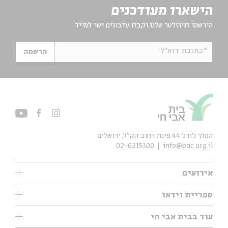
הישארו מעודכנים
הירשמו לניוזלטר שלנו וקבלו עדכונים ישר למייל
*כתובת דוא"ל
הרשמה
המלך ג'ורג' 44 פינת רחוב קק״ל, ירושלים
02-6215300
info@bac.org.il
אירועים
עיון
ספריית וידאו
אנגלית
ילדים
שיעורי בוקר
עוד בבית אבי חי
מוזיקה
מיוחדים