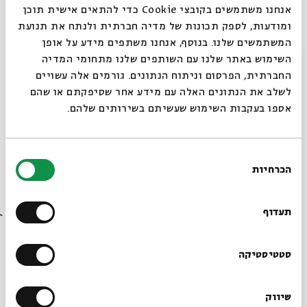
ד"ר
אזי לב-און
, בית הספר לתקשורת, אוניברסיטת אריאל
אנחנו משתמשים בקובצי Cookie כדי להתאים אישית תוכן
תת אלוף במילואים
רחל דולב
עורכת דין, לשעבר הצנזורית
ומודעות, לספק תכונות של מדיה חברתית ולנתח את תנועת
הראשית לעיתונות ולתקשורת. כיום חברה בועדה לישום דוח
המשתמשים שלנו. בנוסף, אנחנו משתפים מידע על אופן
טירקל בעניין הפרות של דיני הלחימה
סגור
השימוש באתר שלנו עם השותפים שלנו מתחומי המדיה
אסף ליברמן
, מגיש "בוקר ישראל", גל"צ
החברתית, הפרסום וניתוח הנתונים. גורמים אלה עשויים
לשלב את הנתונים האלה עם מידע אחר שסיפקתם או שהם
אספו בעקבות השימוש שעשיתם בשירותים שלהם.
בחירת
שיתוף
הוספה ליומן
הרשמה לאירועים דומים
הכרחיות
הסכמה
רוצים לדעת מה קורה
בבית אבי חי לפני כולם?
תעדוף
תגיות:
אקטואליה
תמונת מצב 5742
עידו קינן
דמוקרטיה
רבין
אסף ליברמן
אזי לב-און
חברה
הרשמו לניוזלטר שלנו
סטטיסטיקה
שיווק
עוד בבית אבי חי
*כתובת דוא"ל