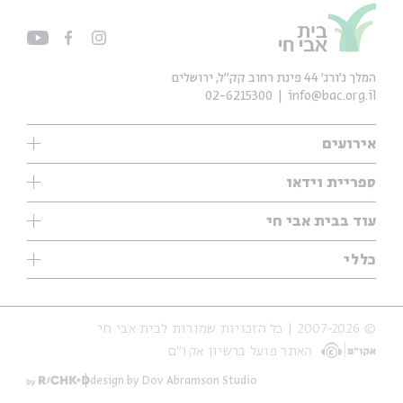
המלך ג'ורג' 44 פינת רחוב קק״ל, ירושלים
02-6215300
info@bac.org.il
אירועים
עיון
ספריית וידאו
אנגלית
ילדים
שיעורי בוקר
עוד בבית אבי חי
מוזיקה
מיוחדים
תערוכות
עיון
כללי
נוער
מיוחדים
מיוחדים
צרו קשר
ספרות ושירה
פודקאסטים מומלצים
ספרות ושירה
אודות
סדרות
כתבות
© 2007-2026 | כל הזכויות שמורות לבית אבי חי
הצהרת נגישות
אירועי עבר
קצה הקרחון
האתר פועל ברשיון אקו״ם
תנאי שימוש והצהרת פרטיות
אירועים בירושלים
על הדרך
חנות
ילדים
design by Dov Abramson Studio
מפלגת המחשבות
מוזיקה