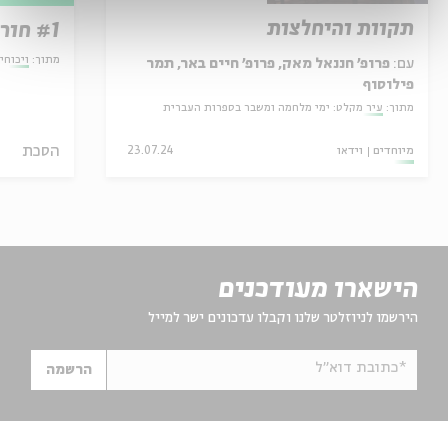
תקוות והיחלצות
#1 חורף או קיץ?
מתוך:
ויכוחי
עם:
פרופ' חננאל מאק, פרופ' חיים באר, תמר
פילוסוף
מתוך:
עיר מקלט: ימי מלחמה ומשבר בספרות העברית
הסכת
מיוחדים
וידאו
23.07.24
הישארו מעודכנים
הירשמו לניוזלטר שלנו וקבלו עדכונים ישר למייל
*כתובת דוא"ל
הרשמה