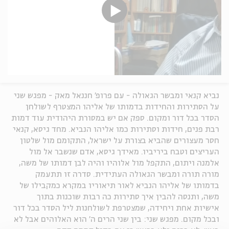
נביא קנאי ומבשר הגאולה - עם פרופ' חננאל מאק - מפגש שני
על הסתירות והחידות בדמותו של אליהו המצטרף לשולחן
הסדר בכל דור ומקום. ספק אם יש במסורת היהודית עוד דמות
רבת פנים, חידות וסתירות כמו אליהו הנביא. מחד גיסא, קנאי
חסר מעצורים שהביא בצורת על ישראל, התקומם מול שלטון
העריצים וטבח ביריביו. מאידך גיסא, אדם שנשבר אל מול
אלמנה ויתום, התקפל מול אלוהיו והיה לבן דמותו של משה,
מורה תורה ומבשר הגאולה העתידית. סדרה זו תתעמק
בדמותו של אליהו הנביא לאור תיאוריו במקרא כמקבילו של
משה, ותנסה להבין איך סתירות כה רבות שוכנות בתוך
אישיות אחת ויחידה, שמצטרפת לשולחנות ליל הסדר בכל דור
ובכל מקום. מפגש שני: בין שני הרים ה' הוא האלוהים אבל לא