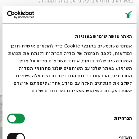
באש, לא ברוח ולא ברעש כי אם בקול דממה דקה.
נביא קנאי ומבשר הגאולה
שיתוף
האתר עושה שימוש בעוגיות
אנחנו משתמשים בקובצי Cookie כדי להתאים אישית תוכן
תגיות:
תנ"ך
חג פסח
ומודעות, לספק תכונות של מדיה חברתית ולנתח את תנועת
המשתמשים שלנו. בנוסף, אנחנו משתפים מידע על אופן
סגור
השימוש באתר שלנו עם השותפים שלנו מתחומי המדיה
החברתית, הפרסום וניתוח הנתונים. גורמים אלה עשויים
פרקים נוספים בסדרה
לשלב את הנתונים האלה עם מידע אחר שסיפקתם או שהם
אספו בעקבות השימוש שעשיתם בשירותים שלהם.
בחירת
הכרחיות
הסכמה
רוצים לדעת מה קורה
בבית אבי חי לפני כולם?
תעדוף