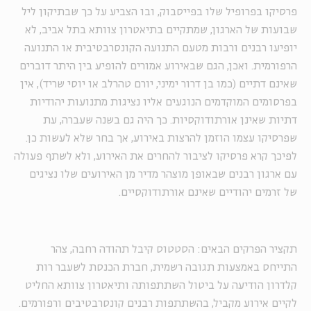
פרסיקו בפרופיל שלו בפייסבוק, ובו הצביע על כך שבתיקון ליל
שבועות של הארגון, שמתקיים בתיאטרון צוותא בתל אביב, לא
יופיעו רבנים ורבות מטעם התנועה הקונסרבטיבית או התנועה
הרפורמית. ואכן, הגם שבאירוע אמורים להופיע בין היתר דוברים
שאינם דתיים (כמו בן דרור ימיני, יורם טהרלב או יוסי שריד), אין
בפרסומים המוקדמים הנוגעים אליו נציגות מתנועות יהודיות
דתיות שאינן אורתודוקסיות. כך היה גם בשנה שעברה, עת
שפרסיקו עצמו הוזמן להרצות באירוע, אך בחר שלא לעשות כן.
לפיכך קרא פרסיקו לציבור להחרים את האירוע, ולא לשתף פעולה
עם ארגון רבנים שבאופן מוצהר מדיר מן האירועים שלו נציגים
של זרמים יהודיים שאינם אורתודוקסיים.
תקציר הפרקים הבאים: הסטטוס קיבל תהודה רחבה, צהר
התייחס באמצעות תגובה רשמית, חברת הכנסת לשעבר רות
קלדרון הודיעה על ביטול השתתפותה ותיאטרון צוותא החליט
לקיים אירוע מקביל, בהשתתפות רבנים קונסרבטיבים ורפורמים.