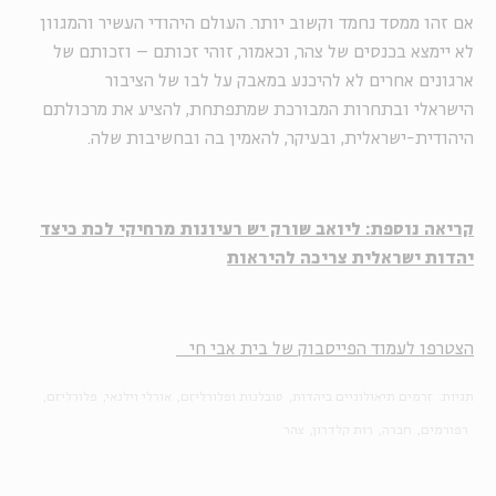
אם זהו ממסד נחמד וקשוב יותר. העולם היהודי העשיר והמגוון
לא יימצא בכנסים של צהר, וכאמור, זוהי זכותם – וזכותם של
ארגונים אחרים לא להיכנע במאבק על לבו של הציבור
הישראלי ובתחרות המבורכת שמתפתחת, להציע את מרכולתם
היהודית-ישראלית, ובעיקר, להאמין בה ובחשיבות שלה.
קריאה נוספת: ליואב שורק יש רעיונות מרחיקי לכת כיצד
יהדות ישראלית צריכה להיראות
הצטרפו לעמוד הפייסבוק של בית אבי חי
תגיות:
זרמים תיאולוגיים ביהדות
סובלנות ופלורליזם
אורלי וילנאי
פלורליזם
רפורמים
חברה
רות קלדרון
צהר