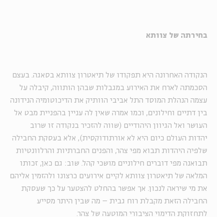
בחירתה של צוותא
הנקודה האחרונה היא תפקודו של תיאטרון צוותא בסאגה. בעצם
הסכמתה לארח את האירוע במגבלות שבהן הותווה, קיבלה על
עצמה הנהלת המוסד התל אביבי הוותיק את הדיכוטומיה הנידונה
בין דתיים וחילונים, וכמו אמרה שאין לה עניין בהפניית מבט אל
העושר ואל הגיוון היהודיים (שווה להזכיר בנקודה זו שרוב
יהדות העולם כיום היא לא אורתודוקסית), אלא בעסקת החבילה
שלפיה היהדות תבוא מפי צהר, והפנים החברתיות והרלוונטיות
תבואנה מפי דוברים חילוניים מושכי קהל. שוב: גם כאן, זכותו
המלאה של תיאטרון צוותא לקיים אירועים כרצונו ולהזמין אליהם
את מי שיראה לנכון. אך אפשר בהחלט להצטער על כך שעסקת
החבילה הזאת מקבלת רוח גבית – מה שבין היתר מסייע
לתחזוקת הדימוי הציבורי המוטעה של צהר.