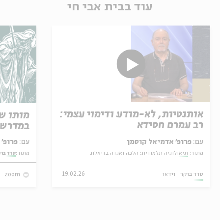
עוד בבית אבי חי
אותנטיות, לא-מודע ודימוי עצמי:
מותו ש
רב עמרם חסידא
במדרש 
עם:
פרופ' אדמיאל קוסמן
עם:
פרופ' אביגדור שנאן
מתוך:
תיאולוגיה תלמודית: הלכה ואגדה בדיאלוג
מתוך:
סדר בו
סדר בוקר
וידאו
19.02.26
zoom