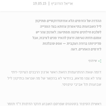
אריאל הורוביץ
19.05.15
ההדרה של הזרמים הלא אורתודוקסיים מתיקון
ליל השבועות בתיאטרון צוותא בצד הפנייה
לסלבס חילונים איננה מפתיעה: לארגון צהר יש
אמנם חזות נעימה ורצון להאיר פנים לציבור, אבל
מדיניותו ברורה ועקבית – אפס סובלנות
לזרמים האחרים. דעה
שיתוף
דומה שאת ההתרעמות הזאת ראשי ארגון הרבנים הציוני-דתי
צהר לא צפו מראש, בוודאי לא בהקשר של מה שנראה כתיקון ליל
שבועות תל אביבי טיפוסי.
ראשית הסיפור בסטטוס שפרסם השבוע חוקר הדתות ד"ר תומר