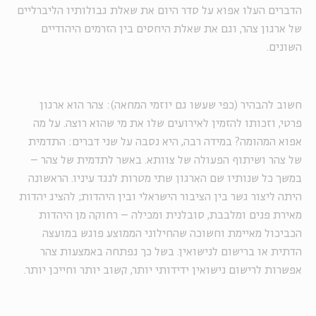
הדברים העלו אפוא על סדר היום את שאלת גבולותיו הליברליים
של ארגון צהר, וגם את שאלת היחסים בין הזרמים היהודיים
השונים.
חשוב להבהיר (כפי שעשו גם יוזמי המחאה): צהר הוא ארגון
פרטי, וזכותו להזמין לאירועים שלו את מי שהוא רוצה. על מה
אפוא המהומה? במידה רבה, היא נסבה על שני דברים: התדמית
של צהר ושיתוף הפעולה של צוותא. באשר לתדמית של צהר –
במשך כל שנותיו שם הארגון שתי מטרות לנגד עיניו. הראשונה
היתה ליצור גשר בין הציבור הישראלי ובין היהדות; להציג יהדות
מאירת פנים ומלבבת, סובלנית ומכילה – רחוקה מן היהדות
הכביכול מאיימת וחשוכה שהחילוני הממוצע פוגש במועצה
הדתית או ברישום לנישואין. בשל כך נפתחה באמצעות צהר
אפשרות לרישום נישואין ידידותי יותר, קשוב יותר וחייכן יותר.