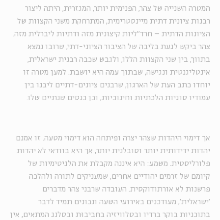
המטרה השנייה של צהר, הפנימית יותר, המגזרית, היתה ליצור
רבנות ציונית דתית מיינסטרימית, המתרחקת משני הקצוות של
הציונות הדתית – חרד"ליות קיצונית מזה ודתיות ליברלית מזה.
צהר ביקש לגעת בליבה של הציבור הציוני-דתי, שרובו נמצא
בתווך, בין שני הקצוות הללו, ולגבש שכבה רבנית ישראלית,
אינטליגנטית ונגישה, שבתוך עמה היא יושבת. למען מטרה זו
יוחדו כתב העת של הארגון, שרבנים ציונים-דתיים ליבנו בין
עמודיו סוגיות הלכתיות וחינוכיות, וכן כנסים שנתיים שלו.
אך דימוי היהדות שצהר יצרה ופיתחה הוא דימוי מטעה. זו אמנם
יהדות ידידותית יותר וסובלנית יותר, אך היא בוודאי לא יהדות
פלורליסטית. משמע: היא איננה מקבלת את הלגיטימיות של
קיומם של זרמים יהודיים אחרים, שמעניקים לתורה ולהלכה
פרשנות לא אורתודוקסית. העובדה שרבני צהר מדברים
'ישראלית', מעודכנים באירועי השעה ונכונים תמיד לדבר
בתוכניות בוקר ברדיו ובטלוויזיה בחביבוּת ובסלנג המתאים, אין