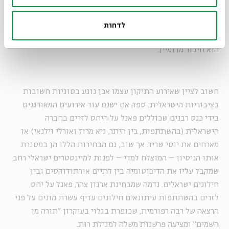
כך שזכותה של צהר להאמין בדרכה האורתודוקסית ובבלעדיות
שלה, אך זכותו וחובתו של הציבור הישראלי להבין שהחיבור בין
לדחות
חייכנות ובין נגישות הלכתית-ביורוקרטית ובין פלורליזם יהודי
הוא חיבור מדומיין.
חשוב לציין שאירוע התיקון עצמו אכן נוגע בסוגיות חשובות
בציבוריות הישראלית; ספק אם ישנם עוד אירועים המאורגנים
בידי כנס רבנים שכוללים פאנל על היחס לזרים בחברה
הישראלית (בהשתתפות, בין היתר, גיא מרוז ואורלי וילנאי) או
מארחים את יוסי שריד. אך שוב, גם הבחירות הללו הן במסגרת
אותו הניסיון – המוצלח למדי – לפנות למיינסטרים ישראלי רחב
שמקבל עליו את הדיכוטומיה בין דתיים אורתודוקסים ובין
חילונים ישראלים. נדמה שמבחינת ארגון צהר, פאנל על יחס
לזרים בהשתתפות עיתונאים חילונים עדיף עשרת מונים על פני
הרצאה של רבה רפורמית, שכופרת בגלוי בעיקרון "תורה מן
השמים" ומציעה פרשנות משלה למגילת רות.