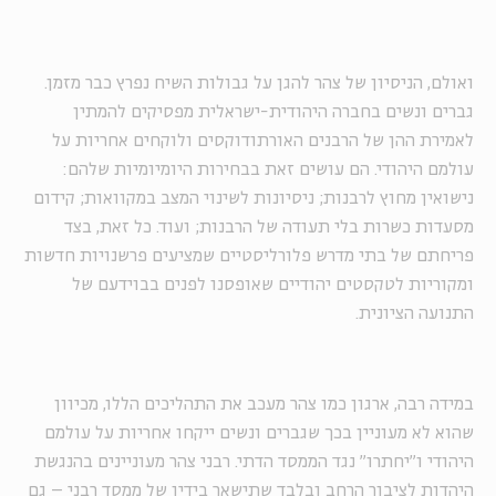
ואולם, הניסיון של צהר להגן על גבולות השיח נפרץ כבר מזמן.
גברים ונשים בחברה היהודית-ישראלית מפסיקים להמתין
לאמירת ההן של הרבנים האורתודוקסים ולוקחים אחריות על
עולמם היהודי. הם עושים זאת בבחירות היומיומיות שלהם:
נישואין מחוץ לרבנות; ניסיונות לשינוי המצב במקוואות; קידום
מסעדות כשרות בלי תעודה של הרבנות; ועוד. כל זאת, בצד
פריחתם של בתי מדרש פלורליסטיים שמציעים פרשנויות חדשות
ומקוריות לטקסטים יהודיים שאופסנו לפנים בבוידעם של
התנועה הציונית.
במידה רבה, ארגון כמו צהר מעכב את התהליכים הללו, מכיוון
שהוא לא מעוניין בכך שגברים ונשים ייקחו אחריות על עולמם
היהודי ו"יחתרו" נגד הממסד הדתי. רבני צהר מעוניינים בהנגשת
היהדות לציבור הרחב ובלבד שתישאר בידיו של ממסד רבני – גם