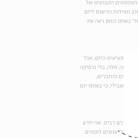
ל הטקסטים הקבועים של
תוב תפילות חדשות ליום
י באותו הזמן ראה את
נחנו מוציאים היום, אבל
פילה חדשים והוצאנו 50 חוברות בהדפסה זולה, בלי גרפיקה
 הכותבים והחברים,
רגש בשבילי, כי באותו יום
בעותקים רבים. אני יודע
שלנו'. אנשים לוקחים