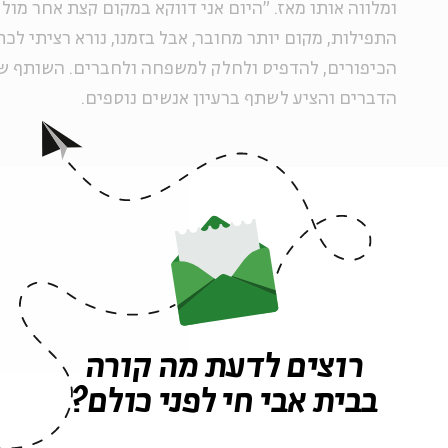
ומלווה אותו מאז. "היום אני דווקא במקום קצת אחר מו
התפילות, מקום יותר מחובר, אבל בזמנו, נורא רציתי לכ
הכיפורים, להדפיס ולחלק למשפחה ולחברים. השותף של
הדברים והציע לשתף ברעיון אנשים נוספים.
"אני אפילו לא זוכר אם הוצאתי 'קול קורא' מסודר כמו שא
איכשהו הגיעו קטעי ת
ובלי דימויים. חילקנו את החוברות בערב יום כיפור בין
והתגובות היו טובות. זה היה ערב יום כיפור, רגע מאוד מ
פגשתי את אשתי.
רוצים לדעת מה קורה
בבית אבי חי לפני כולם?
"בשנה שאחרי, הפרויקט כבר גדל, הודפס ברצינות והופץ 
שהרבה אנשים מתחדשים ומתרגשים מהכתיבה ב'תפילות 