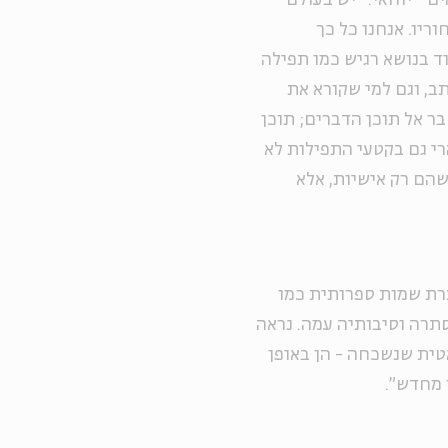
ים
"
יוחאי: "יש בעולם
יו. אנחנו כל כך
וד בנושא רגיש כמו תפילה
תב, וגם למי שקורא את
ר אל תוכן הדברים; תוכן
רי גם בקטעי התפילות לא
שהם רק אישיות, אלא
רת שמות ספרותית כמו
סתרה וסיבותיה עמה. נראה
ית שנשכחה - הן באופן
ר מחדש".