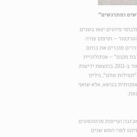
שים ומתרגשים"
לבומי פיוטים יצאו בשנים
טרקטור – וסיפקו צורה
ררים מוכרים את כוחם
בת מקום" – אנתולוגיית
שירי תפילה בעריכת גלעד מאירי ונועה שקרג'י שראתה אור ב-2011 בהוצאת ידיעות
פילות שלנו", גיליון
אמנותית בנושא, אלא שואף
סת.
 אכזבה ועייפות מהטקסטים
ויקט לפני חמש שנים