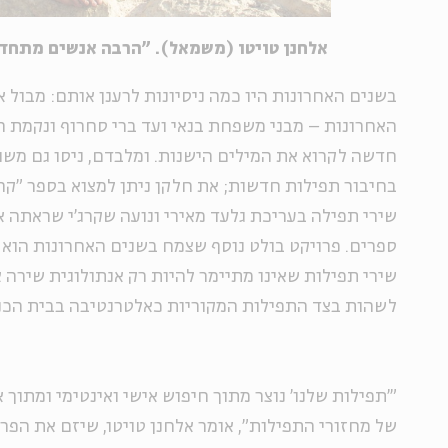
אלחנן טויטו (משמאל). "הרבה אנשים מתחד
בשנים האחרונות היו כמה ניסיונות לרענן אותם: מבול א
האחרונות – מבני משפחת בנאי ועד ברי סחרוף ונקמת ה
חדשה לקרוא את המילים הישנות. ומלבדם, ניסו גם משו
בחיבור תפילות חדשות; את חלקן ניתן למצוא בספר "קר
ספרים. פרויקט בולט נוסף שצמח בשנים האחרונות הוא "ת
שירי תפילות שאינו מתיימר להיות רק אנתולוגית שירה 
לשהות בצד התפילות המקוריות כאלטרנטיבה בבית הכנ
"'תפילות שלנו' נוצר מתוך חיפוש אישי ואינטימי ומתוך
של מחזורי התפילות", אומר אלחנן טויטו, שיזם את הפר