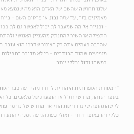
באופן רחב ועמוק יותר את הפנייה האנושית לאלוה
שלנו תחושה שהשם של האדם הוא מה שנמצא מאחור
מאמינים בזה, עד שזה נכון. אי פרסום השם - בייח
- ופנייה אל מה שמעבר לך, יכול לאפשר גם לך, ככו
התפילה או השיר להתנתק מהעניין האנושי ולהתחב
שהרבה פעמים אתה רק הצינור שדרכו הוא עובר. ה
מופיעים שמות הכותבים - כי לא מדובר בתפילות 
במשהו גדול וכללי יותר.
"המסורת הספרותית היהודית לדורותיה ידעה כבר הסת
בספר הזוהר, מדרשי חז"ל או הופעות של מלאכים. כל ה
לי שהתקופה שלנו דורשת החייאה מחדש של נורמה פואט
כללי והן באופן יהודי - ואולי כעת הגיעה זמנה להתעור