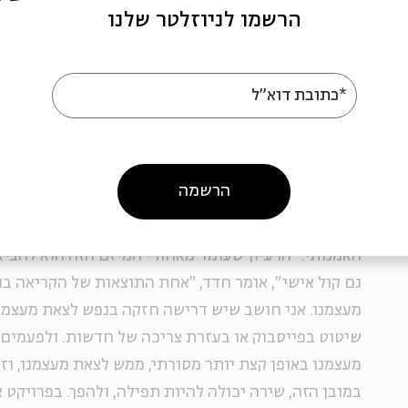
חוברת לבית הכנסת. אני ואשתי נוהגים בערב יום כיפו
הרשמו לניוזלטר שלנו
הקטעים מהחוברת".
*כתובת דוא"ל
משתדלים לצאת מעצמנו
הרשמה
בשנה שעברה הצטרף לפרויקט המשורר והקולנוען יוחאי 
עורכות השנה גם בת אל קולמן ונגה אשד), ואילו טויטו
האמנותי. "הרעיון שעומד מאחורי המיזם הזה הוא להביא
גם קול אישי", אומר חדד, "אחת התוצאות של הקריאה בגי
מעצמנו. אני חושב שיש דרישה חזקה בנפש לצאת מעצמנו
שיטוט בפייסבוק או בעזרת צריכה של חדשות. ולפעמים 
מעצמנו באופן קצת יותר מסורתי, ממש לצאת מעצמנו, וזה
במובן הזה, שירה יכולה להיות תפילה, ולהפך. בפרויקט 