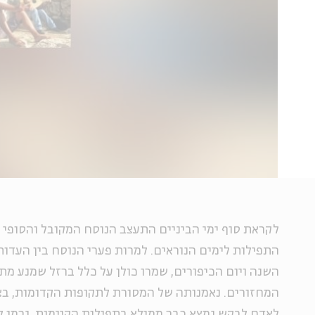
לקראת סוף ימי הביניים התעצב הנוסח המקובל והסופי 
התפילות לימים הנוראים. למרות פערי הנוסח בין העדו
השנה ויום הכיפורים, שמרו כולן על כלל ברזל שמנע מ
המחזורים. נאמנותה של המסורת לתקופות הקדומות, בצ
לאדם לבקש נמצא כבר ממילא בתפילות הקיימות, גרמו 