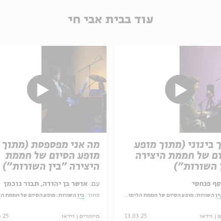
עוד בבית אבי חי
 בינוני (מתוך מופע
מה אני מפספסת (מתוך
ם של חממת היצירה
מופע הסיום של חממת
 השורות")
היצירה "בין השורות")
ף פנחסי
עם:
אושר בן יהודה, תבור גוכמן
ין השורות: מופע הסיום של חממת הלימוד והיצירה בעין הסערה
מתוך:
בין השורות: מופע הסיום של חממת הלימוד והיצירה בעין 
ם
וידאו
13.03.25
מיוחדים
וידאו
3.25