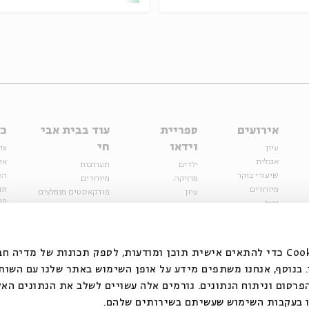
אירועים
ספריית
עוד בבית אבי
כל
וידאו
חי
עיון
צר
אנגלית
או
ילדים
תערוכות
שיעורי בוקר
הצ
מוזיקה
מיוחדים
מיוחדים
תנ
עיון
פודקאסטים מומלצים
פר
נוער
מיוחדים
כתבות
חנ
ספרות ושירה
ספרות ושירה
קצה הקרחון
סדרות
על הדרך
אירועי עבר
מפלגת המחשבות
אנחנו משתמשים בקובצי Cookie כדי להתאים אישית תוכן ומודעות, לספק תכונות של מ
אירועים
בנוסף, אנחנו משתפים מידע על אופן השימוש באתר שלנו עם השות
בירושלים
ילדים
רסום וניתוח הנתונים. גורמים אלה עשויים לשלב את הנתונים האל
מוזיקה
 בעקבות השימוש שעשיתם בשירותים שלהם.