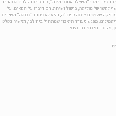
ות זמר. כמו ב"משאלה אחת ימינה", התוכניות שלהם התהפכו.
ף לסשן של מוזיקה, בישול ושיחה. הם דיברו על חטאים, על
וזיקה שעושים איתה ספונג'ה, והיא לא פחות "גבוהה" משירים
יטמינים. מפגש מעורר תיאבון שמתחיל ביין לבן, ממשיך בסלט
 משורר חידתי וזר נצחי.
ם