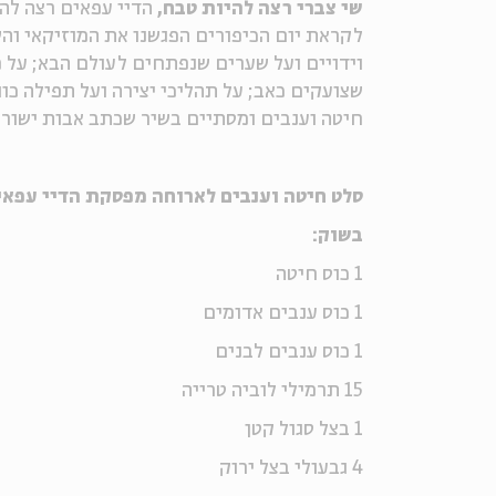
שי צברי רצה להיות טבח,
הדיי עפאים רצה להי
לקראת יום הכיפורים הפגשנו את המוזיקאי והש
וידויים ועל שערים שנפתחים לעולם הבא; על מ
שצועקים כאב; על תהליכי יצירה ועל תפילה כוו
חיטה וענבים ומסתיים בשיר שכתב אבות ישורון,
סלט חיטה וענבים לארוחה מפסקת הדיי עפאי
בשוק:
1 כוס חיטה
1 כוס ענבים אדומים
1 כוס ענבים לבנים
15 תרמילי לוביה טרייה
1 בצל סגול קטן
4 גבעולי בצל ירוק