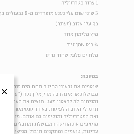
1 צרור פטרוזיליה
3 שיני שום עלי נענע מופרדים מ-8 גבעולים כף עלי קורנית (תימין)
כף עלי אזוב (זעתר)
מיץ מלימון אחד
¼ כוס שמן זית
מלח ים פלפל שחור גרוס
במטבח:
סגור
מבושלת אך אינה רכה מדי, אל דֶנטה ("על השן
ומניחים לה להצטנן מעט. חוצים את הענבים ה
תרמילי הלוביה לפיסות באורך סנטימטר אחד ומ
ואת הפטרוזיליה ומוסיפים גם אותם. מועכים א
מוסיפים את החיטה המבושלת ומתבלים במיץ הל
עדינות, טועמים ומתקנים תיבול. מגישים עם ח