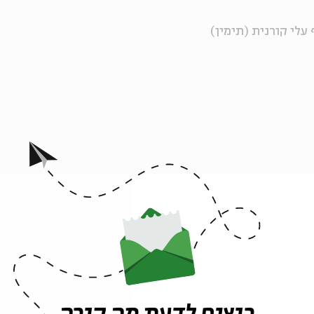
שוטפים את גרעיני החיטה תחת מים זורמים ומעבירים לסיר עם 2 ליטר מים. מבשלים כ-30 דקות עד שהחיטה
"), כפי שמכנים זאת האיטלקים. מסננים את החיטה ממי הבישול
אדומים והירוקים ומעבירים לקערת ערבוב רחבה. חותכים את
וסיפים. קוצצים את הבצל, חותכים לפיסות את הבצל הירוק
ת השום ומוסיפים אותו אל הסלט עם עלי הקורנית והאזוב.
ימון, שמן זית, מלח ופלפל. מערבבים בתנועות קיפול
ריץ גבינה בשלה ודבש.