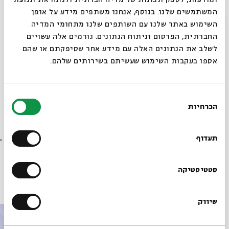
סבתא? קולו של הדור השלישי בספרות הילדים העברית
.
המשתמשים שלנו. בנוסף, אנחנו משתפים מידע על אופן
בליווי שירה בציבור עם
יוני אילת
.
סגור
השימוש באתר שלנו עם השותפים שלנו מתחומי המדיה
הכניסה ללא תשלום, על בסיס מקום פנוי, כרטיס אחד לאדם.
החברתית, הפרסום וניתוח הנתונים. גורמים אלה עשויים
חלוקת כרטיסים משעה 19:00
לשלב את הנתונים האלה עם מידע אחר שסיפקתם או שהם
אספו בעקבות השימוש שעשיתם בשירותים שלהם.
שיתוף
הוספה ליומן
הרשמה לאירועים דומים
בחירת
הכרחיות
הסכמה
רוצים לדעת מה קורה
תגיות:
זמנים
ראש לחודש
אביגדור שנאן
אדר
סבים
בבית אבי חי לפני כולם?
תעדוף
הרשמו לניוזלטר שלנו
סטטיסטיקה
עוד בבית אבי חי
שיווק
*כתובת דוא"ל