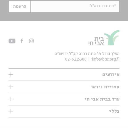
*כתובת דוא"ל
הרשמה
המלך ג'ורג' 44 פינת רחוב קק״ל, ירושלים
02-6215300
info@bac.org.il
אירועים
עיון
ספריית וידאו
אנגלית
ילדים
שיעורי בוקר
עוד בבית אבי חי
מוזיקה
מיוחדים
תערוכות
עיון
כללי
נוער
מיוחדים
מיוחדים
צרו קשר
ספרות ושירה
פודקאסטים מומלצים
ספרות ושירה
אודות
סדרות