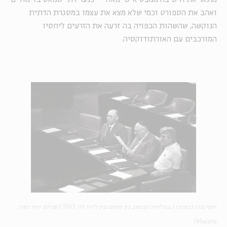
ואהב את הספורט וכמי שלא מצא את עצמו במסגרת הדתית
הנוקשה, שהשהות הכפויה בה זרעה את הזרעים ליחסיו
המורכבים עם האורתודוקסיה.
יוסף בורג (במרכז), במליאת הכנסת, בין מנחם בגין לדוד לוי, 1983 (תצלום: יוסי זמיר,
פלאש90)