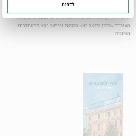
– הוא בורג שאחראי אך ורק למצפונו, לעמדותיו האישיות,
לדחות
לעולמו. "לא נבחרתי להיות לשעבר", הוא מפטיר בכל פעם
שמזכירים לו, לנוכח עמדות פוסט-ציוניות שהוא מבטא, את
העובדה שכיהן כיושב ראש הכנסת וכיושב ראש ההסתדרות
הציונית.