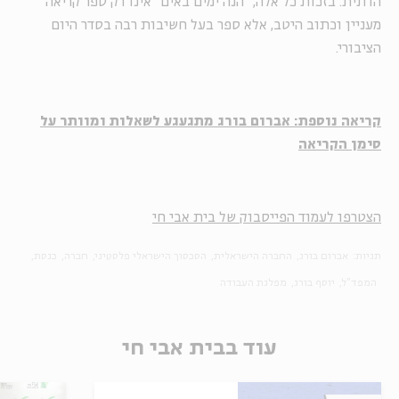
הדתית. בזכות כל אלה, "הנה ימים באים" אינו רק ספר קריאה
מעניין וכתוב היטב, אלא ספר בעל חשיבות רבה בסדר היום
הציבורי.
קריאה נוספת: אברום בורג מתגעגע לשאלות ומוותר על
סימן הקריאה
הצטרפו לעמוד הפייסבוק של בית אבי חי
תגיות:
אברום בורג
החברה הישראלית
הסכסוך הישראלי פלסטיני
חברה
כנסת
המפד"ל
יוסף בורג
מפלגת העבודה
עוד בבית אבי חי