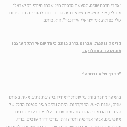
"אחרי הרבה שנים, למעשה מרבית חיי, שבהן הייתי רק ישראלי
מוחלט, אני מוצא את עצמי דומה הרבה יותר להוריי. היום הזהות
שלי כפולה. אני ישראלי אירופאי", הוא כותב.
קריאה נוספת: אברום בורג כותב כיצד שמאי והלל עיצבו
את מוסד המחלוקת
"הדרך שלא נבחרה"
בהמשך מספר בורג על שנות לימודיו בישיבת נתיב מאיר. באותן
שנים, שנות ה-70 המוקדמות, היתה נתיב מאיר ספינת הדגל של
הציונות הדתית: מוסד שהצמיח מתוכו אלופים בצבא, רבנים
משפיעים, אנשי אקדמיה ותקשורת, עורכי דין חשובים. בורג
מתאר את הישיבה ממבט אישי מאוד – כנער דתי שמאס בלימודים