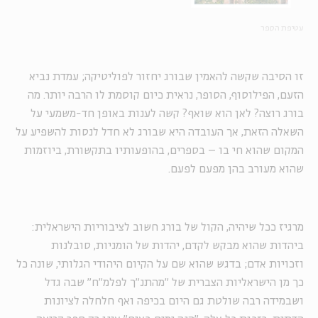
עטיפת הספר
זו הסיבה שקשה להאמין שבורג יחזור לפוליטיקה; עמדת נביא
הזעם, הפילוסוף, הסופר, נראית כיום קוסמת לו הרבה יותר. מה
בורג רוצה? לאן הוא שואף? קשה לענות באופן חד-משמעי על
השאלה הזאת, אך העובדה היא שבורג לא חדל לנסות להשפיע על
המקום שהוא חי בו – בספרים, בהופעותיו בתקשורת, ביוזמות
שהוא מעורב בהן מפעם לפעם.
מרגיז ככל שיהיה, הקול של בורג חשוב לציבוריות הישראלית:
ביהדות שהוא מבקש לקדם, יהדות של הומניות, סובלנות
וזכויות אדם; בדגש שהוא שם על הקיום היהודי הגלותי, שונה כל
כך מן הישראליות הצברית של "מהתנ"ך לפלמ"ח" שבה גדל
ושבמידה רבה שולטת גם היום בכיפה ואף חלחלה לציונות