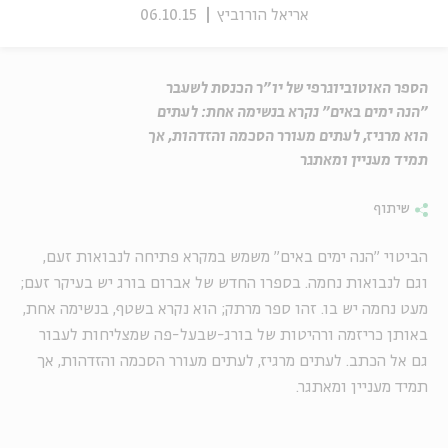
אריאל הורוביץ
06.10.15
הספר האוטוביוגרפי של יו"ר הכנסת לשעבר
"הנה ימים באים" נקרא בנשימה אחת: לעתים
הוא מרגיז, לעתים מעורר הסכמה והזדהות, אך
תמיד מעניין ומאתגר
שיתוף
הביטוי "הנה ימים באים" משמש במקרא פתיחה לנבואות זעם,
וגם לנבואות נחמה. בספרו החדש של אברום בורג יש בעיקר זעם;
מעט נחמה יש בו. זהו ספר מרתק; הוא נקרא בשטף, בנשימה אחת,
באותן כריזמה ורהיטות של בורג-שבעל-פה שמצליחות לעבור
גם אל הכתב. לעתים מרגיז, לעתים מעורר הסכמה והזדהות, אך
תמיד מעניין ומאתגר.