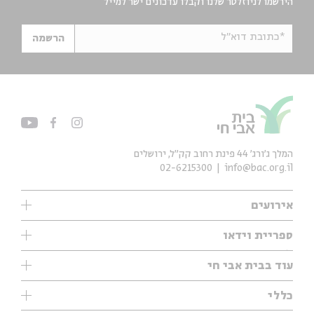
הירשמו לניוזלטר שלנו וקבלו עדכונים ישר למייל
*כתובת דוא"ל
הרשמה
המלך ג'ורג' 44 פינת רחוב קק״ל, ירושלים
02-6215300
info@bac.org.il
אירועים
עיון
ספריית וידאו
אנגלית
ילדים
שיעורי בוקר
עוד בבית אבי חי
מוזיקה
מיוחדים
תערוכות
עיון
כללי
נוער
מיוחדים
מיוחדים