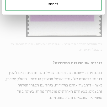
לדחות
בול מועדים לשמחה ה'תשכ"ב - 0.40 לירה ישראלית - גיבורי ישראל: בר
כוכבא \ ויקיפדיה
זוכרים את הבובות במדורות?
בשנותיה הראשונות של מדינת ישראל נהגו חוגגים רבים להכין
בובות בדמותם של צוררי ישראל מהעידן הנוכחי - היטלר, אייכמן,
נאצר - ולהבעיר אותם במדורות, ביחד עם תפוחי האדמה
והבצלים. בעשורים האחרונים פופולרי פחות, בעיקר בשל
מאפייניו הפגאניים והלא אופנתיים.