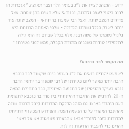
ידוע - המנהג לציין את ל"ג בעומר הלך וצבר תאוצה. " אזכרות הן
לרוב ביטוי לעצב ולתוגה, ובוודאי שלא חשים בהן שמחה. אצל
צדיקים המצב שונה, ואצל רבי שמעון בר יוחאי - המצב שונה עוד
יותר. לא רק בגלל נשמתו הגדולה - שלפי האמונה הרווחת היא
גלגול נשמתו של משה רבנו, אלא בגלל שביום זה הוא גילה
לתלמידיו סודות נשגבים מתורת הקבלה, ממש לפני פטירתו "
מה הקשר לבר כוכבא?
לא מעט יהודים רואים את ל"ג בעומר כיום שקשור לבר כוכבא
הרבה יותר מאשר ליום פטירתו של רבי שמעון בר יוחאי. הדבר
נובע בעיקר מהניסיון של התנועה הציונית, כבר בתחילת המאה
ה-20, להדגיש את החיבור ההיסטורי בין מרד בר כוכבא לתקומת
העם היהודי בארצו. גם מנהג הדלקת המדורות קיבל תרגום שונה
מההסבר המקורי על נר הנשמה הענק, והפירוש העכשווי התייחס
למדורות כזכר למורדי צבאו שהבעירו משואות אש על ראשי
ההרים כדי להעביר הודעות זה לזה.