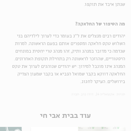
שנתן איבד את תוקפו.
מה הסיפור של החלאקה?
יהודים רבים מנצלים את ל"ג בעומר כדי לערוך לילדיהם בני
השלוש טקס חלאקה ומספרים אותם בפעם הראשונה. למרות
שנדמה כי מדובר במנהג ותיק, זהו מנהג טרי יחסית במונחים
היסטוריים, שהוזכר לראשונה רק בתחילת תקופת האחרונים.
המנהג אינו מוגבל למירון: יש יהודים שנוהגים לערוך את טקס
החלאקה דווקא בקבר שמואל הנביא או בקבר שמעון הצדיק
בירושלים. העיקר לחגוג.
תגיות:
אקטואליה 14
דודו כהן
חברה
עוד בבית אבי חי