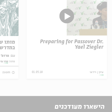
Preparing for Passover Dr.
מותו ש
Yael Ziegler
במדרש 
עם:
פרופ' אביגדור שנאן
מתוך:
סדר בו
עיון
וידאו
01.05.18
zoom
הישארו מעודכנים