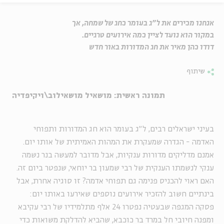
אנחנו מכירים את ל"ג בעומר כחג של שמחה, אך
במקור הוא נועד לציין כמה אירועים טרגיים.
דודו כהן מאיר את חג המדורות באור חדש
שיתוף
תמונה ראשית: מושאיל מושאילוב\ויקיפדיה
בעיני ישראלים רבים, ל"ג בעומר הוא חג המדורות ותפוחי
האדמה - הגדרה שמעקרת את המהות האמיתית של אותו יום.
אמנם מדליקים מדורות ענקיות, אבל מדובר למעשה בנר נשמה
ענקי לנשמתו הענקית של רבי שמעון בר יוחאי, שנפטר ביום זה.
האם ראוי להכניס פנימה גם תפוחי אדמה? זו סוגיה אחרת, אבל
בינתיים חשוב להזכיר אירועים נוספים שאירעו באותו יום:
פסקה המגפה שבעטיה נפטרו 24 אלף מתלמידיו של רבי עקיבא
ומפנה חיובי חל במרד בר כוכבא, שהביא להדלקת משואות כדי