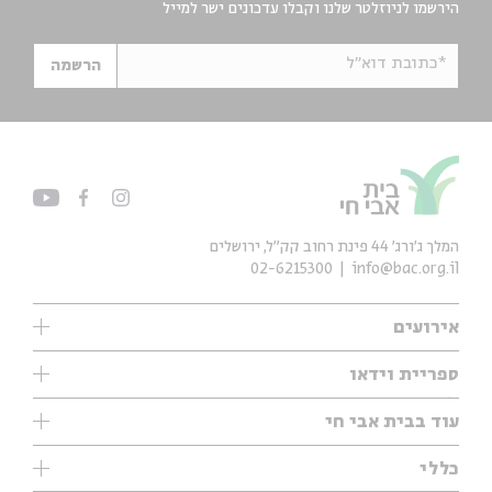
הירשמו לניוזלטר שלנו וקבלו עדכונים ישר למייל
*כתובת דוא"ל
הרשמה
המלך ג'ורג' 44 פינת רחוב קק״ל, ירושלים
02-6215300
info@bac.org.il
אירועים
עיון
ספריית וידאו
אנגלית
ילדים
שיעורי בוקר
עוד בבית אבי חי
מוזיקה
מיוחדים
תערוכות
עיון
כללי
נוער
מיוחדים
מיוחדים