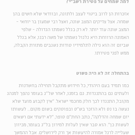
למה שמחים על פטירת רשב"י?
אזכרות הן לרוב ביטוי לעצב ולתוגה, ובוודאי שלא חשים בהן
שמחה. אצל צדיקים המצב שונה, ואצל רבי שמעון בר יוחאי -
המצב שונה עוד יותר. לא רק בגלל נשמתו הגדולה - שלפי
האמונה הרווחת היא גלגול נשמתו של משה רבנו, אלא בגלל
שביום זה הוא גילה לתלמידיו סודות נשגבים מתורת הקבלה,
ממש לפני פטירתו.
בהתחלה זה לא היה פשוט
כמו תמיד בעם היהודי, כל חידוש מתקבל תחילה בחשדנות
ולעתים גם בהתנגדות. גם בזמנו, לאחר של"ג בעומר נהפך למנהג
מקובל, התנגדו לכך חלק מחכמי ישראל. "אין לקבוע מועד שלא
נעשה בו נס ולא הוזכר בש"ס ובפוסקים בשום מקום... לעשותו
יום שמחה והדלקה", כתב החת"ם סופר, "לא ידעתי אם רשאים
לעשות כן". הוא סבר שאין לעלות למירון בל"ג בעומר, מכיוון
שעלייה לרגל אמורה להיעשות אך ורק לירושלים. אבל ההמשך