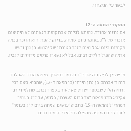
לבשר על הניצחון.
המקור: המאה ה-12
אם נחזור אחורה, נופתע לגלות שבתקופת הגאונים לא היה שום
אזכור של ל"ג בעומר כיום שמחה. בדיוק להפך: הוא הוזכר בכמה
מקומות כיום אבל וצום לזכר פטירתו של יהושע בן נון ורעש
אדמה שהפיל חללים רבים, אבל לא נשארו פרטים מדויקים לגביו.
מי שציין לראשונה את ל"ג בעומר כתאריך שיוצא מגדר האבלות
היה ר' אברהם בן נתן הירחי (בן המאה ה-12), שהביא בשם רבי
זרחיה הלוי, שבספר ישן שיצא לאור בספרד נכתב שתלמידי רבי
עקיבא מתו מפסח "עד פרוס העצרת", כלומר, עד ל"ג בעומר.
המהרי"ל (המאה ה-15) כתב ש"עושים שמחה ביום ל"ג בעומר"
לזכר סיום המגפה שהפילה תלמידי חכמים רבים.