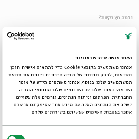
ולמה חץ וקשת?
עוד לפני עידן הגרעין, הטילים והתותחים, אחת משיטות הלחימה
הנפוצות היתה חץ וקשת. זה היה כלי הנשק של לוחמי בר כוכבא,
ומכאן השימוש בחץ וקשת ביום שמקושר לפרוץ המרד. לפי
הקבלה, יש דואליות במושג "קשת": בחייו של רבי שמעון בר
האתר עושה שימוש בעוגיות
יוחאי לא נצפתה בשמים קשת בענן (שנחשבת לסימן לא טוב
אנחנו משתמשים בקובצי Cookie כדי להתאים אישית תוכן
ביהדות), ומכאן החיבור לחץ וקשת.
ומודעות, לספק תכונות של מדיה חברתית ולנתח את תנועת
המשתמשים שלנו. בנוסף, אנחנו משתפים מידע על אופן
סגור
השימוש באתר שלנו עם השותפים שלנו מתחומי המדיה
החברתית, הפרסום וניתוח הנתונים. גורמים אלה עשויים
לשלב את הנתונים האלה עם מידע אחר שסיפקתם או שהם
אספו בעקבות השימוש שעשיתם בשירותים שלהם.
בחירת