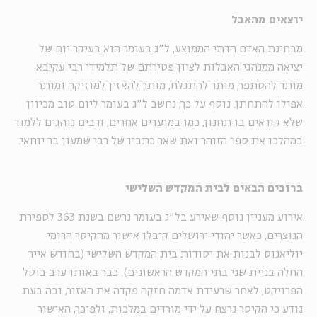
יוצאים מהאבל
מבחינת האדם הדתי הממוצע, ל"ג בעומר הוא בעיקר יום של
יציאה ממנהגי האבלות לציון פטירתם של תלמידי רבי עקיבא.
מותר להסתפר, מותר להתגלח, מותר להאזין למוזיקה ומותר
אפילו להתחתן. נוסף על כך, נחשב ל"ג בעומר ליום טוב מכיוון
שלא קוראים בו תחנון, כמו במועדים אחרים, ורבים נוהגים ללמוד
במהלכו את ספר הזוהר ואת שאר כתביו של רבי שמעון בר יוחאי.
ברוכים הבאים לבית המקדש השלישי
אירוע מעניין נוסף שאירע בל"ג בעומר נרשם בשנת 363 לספירת
הנוצרים, כאשר יהודי ירושלים קיבלו אישור מהקיסר הרומי
יוליאנוס לבנות את יסודות בית המקדש השלישי (בחודש אייר
החלה בניית שני בתי המקדש הראשונים). כבר באותו ערב בוטל
הפרויקט, לאחר שרעידת אדמה חזקה פקדה את האזור, ובה בעת
נודע כי הקיסר נרצח על ידי מורדים במלכות, ולפיכך, האישור