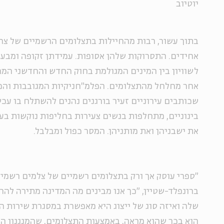
יוטיוב
בתוך עשור, רבות מהחיילות בתצלומים הרשמיים של צה
אחידים. התסרוקות שלהן אסופות. עמידתן זקופה ומבע
לשוויון בין המינים המגולמת בחוק החדש והחדשני המחי
אחר מחלחל מהתצלומים. הפלמ"חניקיות המגובבות והמנ
שכותבים עירוניים זעיר בורגנים נהנים להשתלח בו עכש
בינוניים, מתחלפות בנשים צעירות בחליפות נוקשות ב
את ישבניהן ואת מותניהן. המסר כפול ומבלבל.
"ספרי עוסק אך ורק בתצלומים רשמיים של צלמים רשמיי
ברונפלד-שטיין, "כך אנו מבינים מה המדינה מתירה להר
שלה ואיזה סוג של ייצוג היא מאפשרת במסגרת שירות הב
הוא בכך שהוא מראה, באמצעות התצלומים, שהמנגנון ה