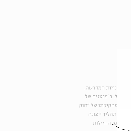
טה לאמנויות המדרשה,
ת צה"ל. ב"פנטזיה של
מדינה" היא סוקרת תצלומים של חיילות מהשנים 1968-1948, מחקיקתו של "חוק
הושלם תהליך ייצוגה
 תצלומי החיילות