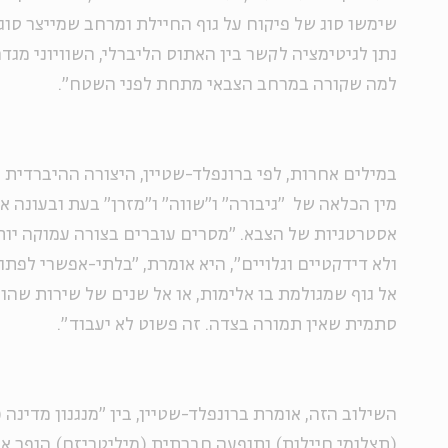
שימשו סוג של פיקוח על גוף החיילת ומרחב שמייצר סו
נתן לגיטימציה לקשר בין האתוס הליברלי, השוויוני מגדרי
למה שקורה במרחב הצבאי מתחת לפני השטח".
במילים אחרות, לפי ברונפלד-שטיין, היצורה ההיברדית
מין הכלאה של "גיבורה" ו"שווה" ו"מזרן" בעת ובעונה א
אסטרטגיות של הצבא. "מסרים עוברים בצורה עמוקה יות
ולא דידקטיים וגלויים", היא אומרת, "בלתי-אפשרי לפתו
אל גוף שמגולמת בו אלימות, או אל שנים של שירות שהו
סתמית שאין תמורה בצדה. זה פשוט לא יעבוד".
השילוב הזה, אומרת ברונפלד-שטיין, בין "מנגנון מדינה (
(תצלומי חיילות) ותופעה חברתית (מיליטריזם) הופך א