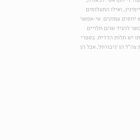
צה"לי הקלאסי. לכאורה,
יניג, ואילו התצלומים
ש יחסים עמוקים. אי-אפשר
שר להגיד שהם תלויים
תו יש תלות הדדית. בספרי
ה"ל הן 'גיבורות', אבל הן