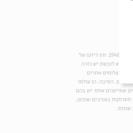
התצלום 19א בספר "פנטזיה של מדינה" צולם בתחילת דצמבר 1948. זהו דיוקן של
דק שהיא לובשת יש גזרה
משים. בתצלומים אחרים
מבולגנים. הסיבה: הן צולמו
ם שמייצגים אותו. יש בהם
 תסרוקות באורכים שונים,
שונות.