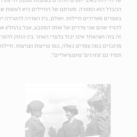
של חיילות כאובייקטים הולכים בעקבות מנגנון הייצוג ה
ההבדל הוא המטרה. מטרתם של החיילים היא לעשות שיימ
בספרים מאדירים חיילות. ואולם, בין האדרה להטרדה י
להגיד שהם שני צדדים של אותו המטבע, אבל בהחלט אפ
זה בזה ושהאחד אינו יכול בלעדי האחר. בין החוק להסר
מוזכרים כמה צמדים כאלה, כמו פריצות וצניעות. חיילות צ
תמיד גם 'מזרנים' פוטנציאליים".