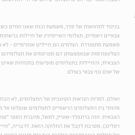
בניגוד לתחושות של סדר, משמעת וכוח שאנו חווים כשא
צבאיים רשמיים, תצלומי השיימיניג של חיילות ברשתות 
משמעת מתפוררת. הצלמים הם חיילים אנונימיים - לא צ
הפלטפורמות שבאמצעותן הם מפרסמים את תצלומיהם 
הצבאית; והחיילות בתצלומים מופיעות בתנוחות שאינן
של שום גוף צבאי בעולם.
ואולם, למרות הנראות הקוטבית של התצלומים, לא הכו
מהותי בין התצלומים הרשמיים לתצלומים שנפלטו אל 
הצבאית. חוה ברונפלד-שטיין, למשל, מחברת הספר "פנט
רסלינג), מסרבת לקבל את החלוקה הזאת. לדבריה, "חי