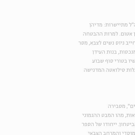
"ל מתיישרות: מדיהן
ן אטום. למרות ההבטחה
יב גיוס נשים לצבא, מסר
כסות, בנות העידן
יו בטורי סוף שבוע
עלות סילואטה המדגישה
ם", מסבירה
אות, מהו המבט ההגמוני
יטחון. ייחודו של הספר
מוסדי והמרחב הצבאי