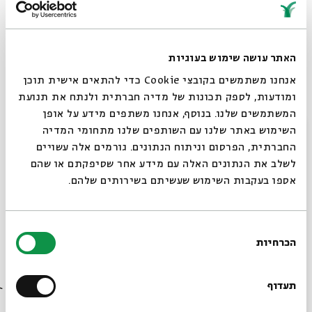
דורשים לעצמם. מעל דף הפייסבוק שלי ציינו לפניי ארנון סגל,
פעיל מרכזי בתנועות למען המקדש (הכותב על כך טור שבועי
ב"מקור ראשון") וישראל מידד, האחראי על תחום תכנים ומידע
האתר עושה שימוש בעוגיות
במרכז מורשת מנחם בגין ופעיל בתחום גם הוא, שהם תומכים
במאבקן של אותן נשים לחופש פולחן. מן הצד שני, דווקא ענת
אנחנו משתמשים בקובצי Cookie כדי להתאים אישית תוכן
ומודעות, לספק תכונות של מדיה חברתית ולנתח את תנועת
הופמן, יו"ר תנועת נשות הכותל, שנעצרה בשבוע שעבר, אמרה
המשתמשים שלנו. בנוסף, אנחנו משתפים מידע על אופן
בראיון לאהרון ויזנר ברשת ב' (18.10.12) שהיא מקבלת את
סגור
השימוש באתר שלנו עם השותפים שלנו מתחומי המדיה
הערכת המשטרה לגבי הנזק שעלולים לגרום הרוצים להתפלל על
החברתית, הפרסום וניתוח הנתונים. גורמים אלה עשויים
הר הבית והצדיקה את האיסור על כך.
לשלב את הנתונים האלה עם מידע אחר שסיפקתם או שהם
אספו בעקבות השימוש שעשיתם בשירותים שלהם.
בחירת
הכרחיות
הסכמה
רוצים לדעת מה קורה
בבית אבי חי לפני כולם?
תעדוף