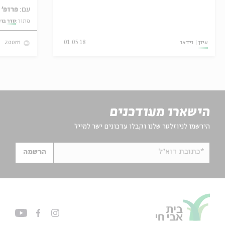
עם:
פרופ' אביגדור שנאן
מתוך:
סדר בו
עיון
וידאו
01.05.18
zoom
הישארו מעודכנים
הירשמו לניוזלטר שלנו וקבלו עדכונים ישר למייל
*כתובת דוא"ל
הרשמה