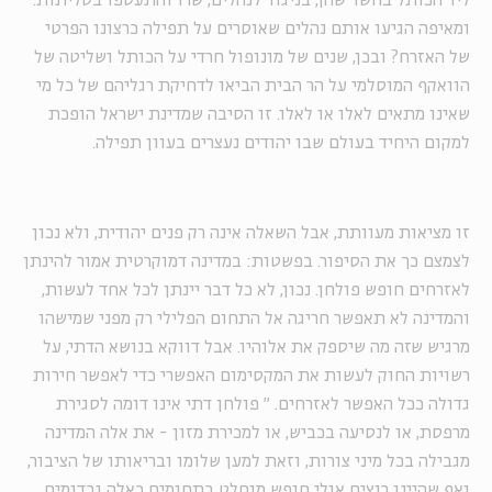
ליד הכותל בחשד שהן, בניגוד לנהלים, שרו והתעטפו בטליתות.
ומאיפה הגיעו אותם נהלים שאוסרים על תפילה כרצונו הפרטי
של האזרח? ובכן, שנים של מונופול חרדי על הכותל ושליטה של
הוואקף המוסלמי על הר הבית הביאו לדחיקת רגליהם של כל מי
שאינו מתאים לאלו או לאלו. זו הסיבה שמדינת ישראל הופכת
למקום היחיד בעולם שבו יהודים נעצרים בעוון תפילה.
זו מציאות מעוותת, אבל השאלה אינה רק פנים יהודית, ולא נכון
לצמצם כך את הסיפור. בפשטות: במדינה דמוקרטית אמור להינתן
לאזרחים חופש פולחן. נכון, לא כל דבר יינתן לכל אחד לעשות,
והמדינה לא תאפשר חריגה אל התחום הפלילי רק מפני שמישהו
מרגיש שזה מה שיספק את אלוהיו. אבל דווקא בנושא הדתי, על
רשויות החוק לעשות את המקסימום האפשרי כדי לאפשר חירות
גדולה ככל האפשר לאזרחים.
"
פולחן דתי אינו דומה לסגירת
מרפסת, או לנסיעה בכביש, או למכירת מזון - את אלה המדינה
מגבילה בכל מיני צורות, וזאת למען שלומו ובריאותו של הציבור,
ואף שהיינו רוצים אולי חופש מוחלט בתחומים כאלה ובדומים