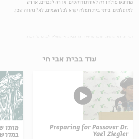
מחופש פולחן רק לאורתודוקסים, או רק לגברים, או רק
למוסלמים. ביתי בית תפלה יקרא לכל העמים, לא? נקווה שכן.
תגיות:
דמוקרטיה
תומר פרסיקו
הר הבית
אקטואליה 14
כותל
חברה
עוד בבית אבי חי
Preparing for Passover Dr.
מותו ש
Yael Ziegler
במדרש 