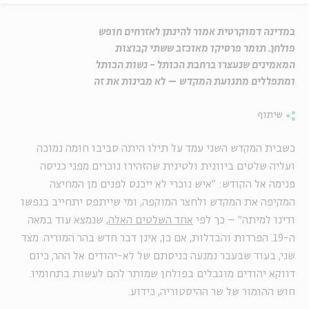
במדינה דמוקרטית אמור להינתן לאזרחים חופש
פולחן. תומר פרסיקו מאוכזב ששתי קבוצות
המאמינים שנעצרו ברחבת הכותל - נשות הכותל
ומתפללים מתנועת המקדש – לא מבינות את זה
שיתוף
כשבית המקדש השני עמד על תילו היתה סביבו חומה נמוכה
ועליה שלטים ביוונית ולטינית שהזהירו נוכרים מפני כניסה
פנימה אל הקודש: "איש נוכרי לא ייכנס לפנים מן המחיצה
המקיפה את המקדש ולחצר המוקפה, ומי שייתפס יתחייב בנפשו
ודינו למיתה" – כך לפי
אחד השלטים האלה
, שנמצא עוד במאה
ה-19. הפרדות והבדלות, אם כן, אינן דבר חדש בהר המוריה. מצד
שני, בעוד שבעבר נמנעה כניסתם של לא-יהודים אל ההר, כיום
דווקא יהודים מוגבלים בפולחן שמותר להם לעשות בתחומיו.
חוש ההומור של שר ההיסטוריה, כידוע.