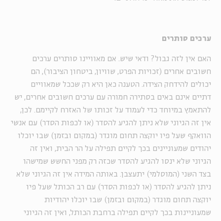
ערכים סותרים
האם אין לזה גבול? ודאי שיש. אם מאוויינו סותרים ערכים
חשובים אחרים (זכויות הפרט, שוויון, ביטחון הציבור), הם
יכולים להידחק הצידה. הטענה כאן היא רק שככל שמאוויים
דתיים אינם באים בסתירה חמורה עם ערכים חשובים אחרים, יש
להתאמץ במיוחד כדי לעמוד על זכותו של האזרח לקיימם. לכן,
אין זה הגיוני שלא ניתן להגיע להסדר (או לכפות הסדר) עם אנשי
הוואקף שעל פיו יוקצה תחום מוגדר (במקום ובזמן) שבו יוכלו
יהודים שמעוניינים בכך לקיים תפילה על הר הבית, ואין זה
הגיוני שלא ינסו להגיע להסדר שכזה רק מפני החשש שמישהו
בצד השני (המוסלמי) יתעצבן. באותה המידה אין זה הגיוני שלא
ניתן להגיע להסדר (או לכפות הסדר) עם רב הכותל שעל פיו
יוקצה תחום מוגדר (במקום ובזמן) שבו יוכלו יהודיות
שמעוניינות בכך לקיים תפילה ברחבת הכותל, ואין זה הגיוני