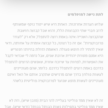
לתת גישה למוסלמים
שלוש הערות אחרונות: האחת היא שיש יסוד נוסף שמשותף
לרוב חברי שתי הקבוצות הללו, והוא שכל קבוצה חושבת
שהקבוצה השנייה אינה באמת רוצה להתפלל, אלא רק "לעורר
פרובוקציות". אם זה כל רצונה, כל קבוצה אומרת על אחותה, ודאי
שאין להתיר לה חופש פעולה. האשמת הזולת בהיותו חנטריש
היא אמנם מסורת יהודית ארוכת שנים, אבל נדמה לי שכדאי לקבל
את האפשרות, לפחות עד שיוכח אחרת, שאנשים הרוצים להתפלל
כדרכם באמת רוצים להתפלל כדרכם. כלומר, שהם מעוניינים
לעשות פולחן בדרך שהם מרגישים שתקרב אותם אל האל ואינם
מעוניינים לעשות מופע שנועד לפרובוקציה פוליטית כלשהי.
זה לא שאין ממד פוליטי בעלייה להר הבית (מובן שיש), וזה לא
שאין ממד פוליטי בתפילות נשות הכותל בכותל (ודאי שיש), אבל