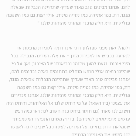
להם, אנחנו מבינים טוב מאוד שעדיף שתהיינה הגבלות שכאלה.
מנגד, דת, כמו אתיקה, כמו נטייה מינית, אולי קצת גם כמו השקפה
פוליטית, היא חלק מרכזי ומהותי מהזהות שלנו
"
ולמה? זאת מפני שפולחן דתי אינו דומה לסגירת מרפסת או
לנסיעה בכביש או למכירת מזון - את אלה המדינה מגבילה בכל
מיני צורות, וזאת למען שלומו ובריאותו של הציבור, ואף על פי
שהיינו רוצים אולי חופש מוחלט בתחומים כאלה ובדומים להם,
אנחנו מבינים טוב מאוד שעדיף שתהיינה הגבלות שכאלה. מנגד,
דת, כמו אתיקה, כמו נטייה מינית, אולי קצת גם כמו השקפה
פוליטית, היא חלק מרכזי ומהותי מהזהות שלנו. אנחנו מגדירים
את עצמנו (בין השאר) על פי היחס שלנו אל האלוהות, והיחס הזה
חשוב לנו מאוד (גם חוסר ביחס כזה חשוב לנו; ראו כמה רעש
עושים אתאיסטים למיניהם). בדיוק משום התפקיד המשמעותי
שממלאת הדת בחיינו, על המדינה לעשות כל שביכולתה לאפשר
לנו לממש את מאוויינו הדתיים.