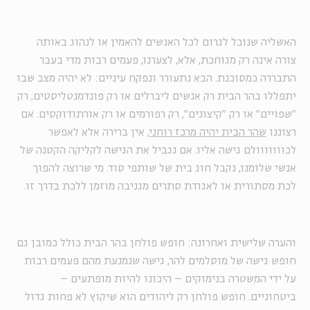
האשליה שנוכל לגרום לכל האנשים להאמין או לנהוג באותה
צורה אינה רק מגוחכת, אלא, לצערנו, פעמים רבות מדי בעבר
התבררה כמסוכנת. הבא נתעורר ונפקח עיניים: לא יהיה מצב שבו
יתפללו בהר הבית רק אנשים ליברלים או רק פונדמנטליסטים, רק
"שפויים" או רק "קיצונים", רק רפורמים או רק אורתודוקסים. אם
רצוננו
שהר הבית יהיה מרכז רוחני
, אין ברירה אלא לאפשר
לכווווווולם גישה אליו. אם נגביל את הגישה לקליקה הקטנה של
אנשי שלומנו, נקבל חוג בית של שותפי סוד. מי שרוצה להפוך
לכת מסתורית או לאגודת סתרים מגניבה מוזמן ללכת בדרך זו.
והערה שלישית ואחרונה: חופש פולחן בהר הבית כולל כמובן גם
חופש גישה של מוסלמים להר, גישה שנמנעת מהם פעמים רבות
על ידי המשטרה בנימוקים – היכונו להיות מופתעים –
ביטחוניים. חופש פולחן רק ליהודים הוא שיקוץ לא פחות גדול