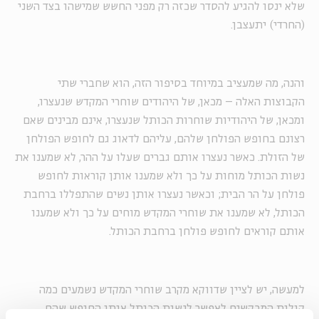
שלא ינסו להגיע להסדר שכזה רק מפני החשש שמישהו בצד השני
(החרדי) יתעצבן.
והנה, מה שמעציב במיוחד בסיפור הזה, הוא שחברי שתי
הקבוצות האלה – מכאן, של היהודים שוחרי המקדש שנעצרו,
ומכאן, של היהודיות שוחרות הכותל שנעצרו, אינם מבינים שאם
רצונם בחופש הפולחן שלהם, עליהם לדאוג גם לחופש הפולחן
של הזולת. כאשר נעצרו אותם גברים שעלו על ההר, לא שמענו את
נשות הכותל מוחות על כך ולא שמענו אותן קוראות לחופש
פולחן על הר הבית; וכאשר נעצרו אותן נשים שהתפללו ברחבת
הכותל, לא שמענו את שוחרי המקדש מוחים על כך ולא שמענו
אותם קוראים לחופש פולחן ברחבת הכותל.
למעשה, יש לציין שדווקא מקרב שוחרי המקדש נשמעים כמה
קולות המבקשים לאפשר לנשות הכותל אותו החופש שהם