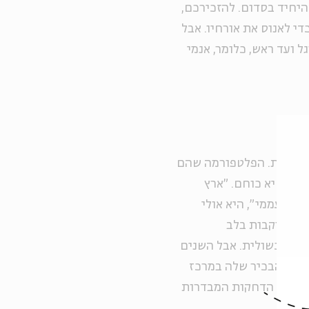
היחיד בסדום. להזכירכם,
די לאנוס את אורחיו. אבל
ל ועד ראש, כלומר, אנמי
 משמעות. הפלטפורמה שהם
את בשיא כוחם. "ארץ
נהדרת" הפופולרית, עוגן השידורים של "קשת" ושל ערוץ 2 ה"עממי", היא אולי
יות נוקבות בלב
וטלת כשולית. אבל השנים
עמד הבכיר שלה במרכז
בכר את הדחקות המבדרות