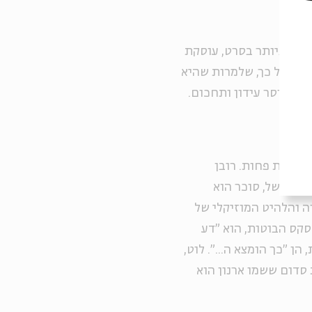
לחת ביותר בסרט, עוסקת
תית כל כך, שלמרות שהיא
וב חוסר עידון ותחכום.
וצלחות פחות. רובן
ך, למשל, סוכר הוא
 והלהיט המוזיקלי של
קס הבוטות, הוא "דע
הן "כך הומצא ה...". לוט,
 סדום ששמו ארנון הוא