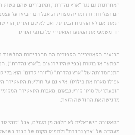
האחרונות גם נגד "ארץ נהדרת", ומסבירים שהם פשוט רצ
הם הצליחו: זו קומדיה מצחיקה. אבל הם הביאו על עצמם
הזאת. אם לא ההיגיון הבסיסי, ואם לא שם הסרט, הרי ש
חד משמעי את המטען הסאטירי על כתפי הסרט.
הרגעים הסאטיריים הספורים הם מהבדיחות החלשות בס
הפתעה או בוטות (כפי שהיו לרגעים ב"ארץ נהדרת"). הם
התנחמדותה של "ארץ נהדרת" (ו"זוהי סדום" הוא בלי ס
אפילו מארח את פילוס), אלא גם על חולשת הסאטירה ה
הופעתו של מוטי קירשנבאום, מאבות הסאטירה המקומית
מדגישה את החולשה הזאת.
הסאטירה הישראלית לא חלפה מן העולם, אבל "זוהי סדו
מעמדה של "ארץ נהדרת" ולתפוס מקום של כבוד בשוש