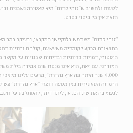
לטעות ולחשוב ש"זוהי סדום" היא סאטירה נשכנית ובו
הזאת אין כל כיסוי בסרט.
"זוהי סדום" משתמש בלוקיישן המקראי, ובעיקר בהר הא
כתפאורת הרקע לקומדיה משעשעת, קולחת ורוויית דחק
היסטורי, דמויות בדיוניות ובדיחות שבנויות על הקשר ב
המודרני. עם זאת, הוא אינו מנסח שום אמירה בילת משק
4,000 שנה היתה פה ארץ נהדרת", מרעים עלינו מלאכי 
הרמיזה הסאטירית כאן מטעה ויוצרי "ארץ נהדרת" פשוט 
לנעוץ בה את שיניהם. או, ליתר דיוק, להסתלבט על חשבו