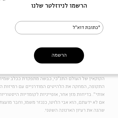
הרשמו לניוזלטר שלנו
כך קורה שהבדיחה המדוברת, ואולי, למרבה הצער, המוצ
בנאדים, על כפל משמעויותיה של המילה. זו בדיחה ילדו
*כתובת דוא"ל
עוברת בסרט בהצלחה רבה, בסופו של דבר היא מביכה מר
זה לא נמוך - זה פשוט ירוד.
הרשמה
"זוהי סדום" עשיר בבדיחות דומות - מתוחכמות יותר, מ
מתבססות על הטריק "מצא את המקבילה המקראית ל...". כ
הקוקאין של העולם התנ"כי, כבשה מתפקדת ככלב שמירה
התקופה, המחקה את הלהיטים המודרניים עם רמיזות הס
אותי". בדיחות מזן אחר, אופייניות לקומדיות היסטוריות, 
אם לא ידעתם, הוא אבי הלוטו, כנגזר משמו, וחבר מועצת
שהגה את רעיון הארנונה השטני.