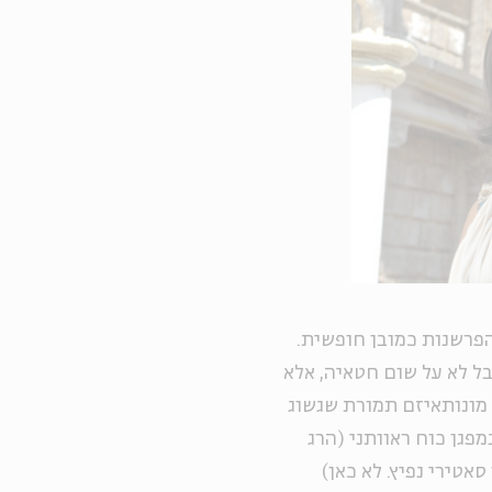
הפרשנות כמובן חופשית.
בל לא על שום חטאיה, אלא
 מונותאיזם תמורת שגשוג
פגן כוח ראוותני (הרג
אטירי נפיץ. לא כאן)