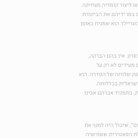
ו ליצור קומדיה מצחיקה.
 במו ידיהם את הביקורת
הטריילר הוא שמניח באופן
רט. אין בהם הברקה,
 מעידים לא רק על
פק שלוחה של הסדרה. הוא
ישראלית בכללותה.
, בתפקיד אברהם אבינו
ם", שיכול היה למנף את
לת הסאטירית ששורשיה