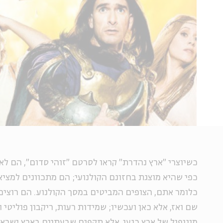
כשיוצרי "ארץ נהדרת" קראו לסרטם "זוהי סדום", הם לא
כפי שהיא מוצגת בחזונם הקולנועי; הם מתכוונים למצי
כלומר אתם, הצופים המביטים במסך הקולנוע. הם רוצים
שם ואז, אלא כאן ועכשיו; שמידות רעות, ריקבון פוליט
מונופול של ארץ כנען, אלא תקפים שבעתיים בארץ ישראל