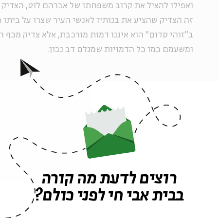
ואפילו להציל את קרוב משפחתו של אברהם לוט, הצדיק 
זה הצדיק שהציע את בנותיו לאנשי העיר שצרו על ביתו כ
ב"זוהי סדום" הוא איננו דמות מורכבת, אלא צדיק מכף רג
ומשעמם כמו כל הדמויות שמגלם דב נבון.
הברקה לא מנוצלת
ליוצרי הסרט ניתנה ההזדמנות לנסח כאן אמירה בעלת
ניצבים עליה, "ארץ נהדרת", מביאה אותם אל הנקודה הז
תוכנית הטלוויזיה היחידה שיכולה להציג אמירות סאטיר
הקונצנזוס מבלי להיות מתויגת כשמאלנית או להיות מב
רוצים לדעת מה קורה
האחרונות מראות כי "ארץ נהדרת" מתחילה להתאהב במ
בבית אבי חי לפני כולם?
מדורת השבט, והמאזניים של התוכנית נוטים בבירור ל
על פני העוקץ הסאטירי.