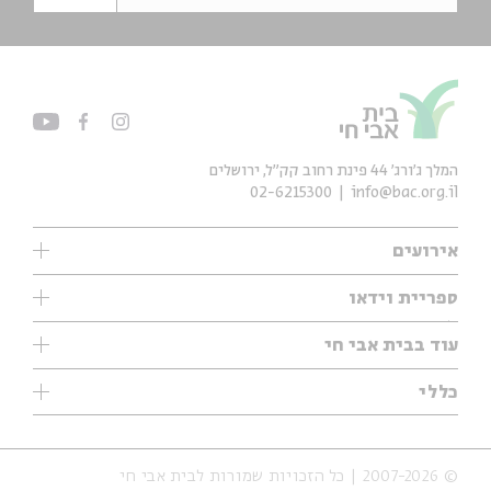
המלך ג'ורג' 44 פינת רחוב קק״ל, ירושלים
02-6215300
info@bac.org.il
אירועים
עיון
ספריית וידאו
אנגלית
ילדים
שיעורי בוקר
עוד בבית אבי חי
מוזיקה
מיוחדים
תערוכות
עיון
כללי
נוער
מיוחדים
מיוחדים
צרו קשר
ספרות ושירה
פודקאסטים מומלצים
ספרות ושירה
אודות
סדרות
כתבות
© 2007-2026 | כל הזכויות שמורות לבית אבי חי
הצהרת נגישות
אירועי עבר
קצה הקרחון