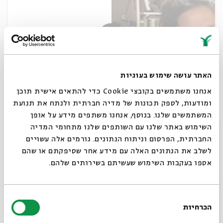
האתר עושה שימוש בעוגיות
אנחנו משתמשים בקובצי Cookie כדי להתאים אישית תוכן
לימוד סוגיות במסכת עירובין - עם ר'
ומודעות, לספק תכונות של מדיה חברתית ולנתח את תנועת
שושנה כהן - מפגש אחרון
המשתמשים שלנו. בנוסף, אנחנו משתפים מידע על אופן
סגור
השימוש באתר שלנו עם השותפים שלנו מתחומי המדיה
עם:
ר' שושנה כהן
החברתית, הפרסום וניתוח הנתונים. גורמים אלה עשויים
לשלב את הנתונים האלה עם מידע אחר שסיפקתם או שהם
21.02.21
אספו בעקבות השימוש שעשיתם בשירותים שלהם.
בחירת
הכרחיות
הסכמה
רוצים לדעת מה קורה