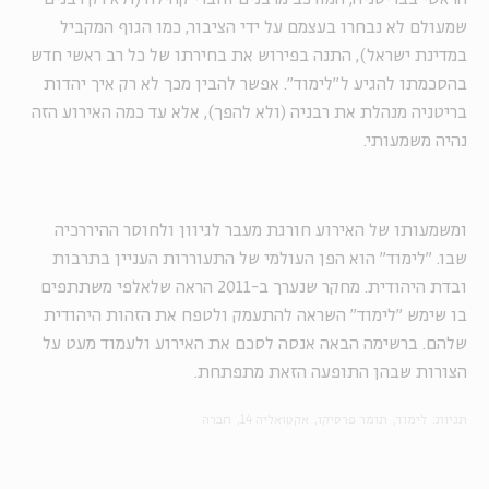
שמעולם לא נבחרו בעצמם על ידי הציבור, כמו הגוף המקביל
במדינת ישראל), התנה בפירוש את בחירתו של כל רב ראשי חדש
בהסכמתו להגיע ל"לימוד". אפשר להבין מכך לא רק איך יהדות
בריטניה מנהלת את רבניה (ולא להפך), אלא עד כמה האירוע הזה
נהיה משמעותי.
ומשמעותו של האירוע חורגת מעבר לגיוון ולחוסר ההיררכיה
שבו. "לימוד" הוא הפן העולמי של התעוררות העניין בתרבות
ובדת היהודית. מחקר שנערך ב-2011 הראה שלאלפי משתתפים
בו שימש "לימוד" השראה להתעמק ולטפח את הזהות היהודית
שלהם. ברשימה הבאה אנסה לסכם את האירוע ולעמוד מעט על
הצורות שבהן התופעה הזאת מתפתחת.
תגיות:
לימוד
תומר פרסיקו
אקטואליה 14
חברה