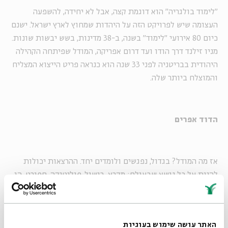
"לימוד בולגריה" הוא דוגמת קצה, אבל לא יחידה, להשפעה
העצומה שיש לפרויקט הזה על היהדות שמחוץ לארץ ישראל. ישנם
כיום 80 אירועי "לימוד" בשנה, ב-38 מדינות, בשש יבשות שונות.
מניו זילנד דרך הודו ועד דרום אפריקה, המודל שפיתחה הקהילה
היהודית בבריטניה לפני 33 שנה הוא כנראה פריט הייצוא המצליח
והמוצלח ביותר שלה.
הדוד אפרים
אז מה המודל? בגדול, נפגשים ולומדים יחד. ההרצאות יכולות
להיות על כל נושא שבעולם: מקרא, בישול, פוליטיקה, ספורט. הן
כמובן נוגעות לזוויות היהודיות של כל אלה, אבל הקהל, אף
שהוא בעיקרו יהודי, כולל גם לא יהודים שבאים להתעניין.
בהרצאה שלי, על מגמות נאו-חסידיות בקהילות ברסלב, נכח
האתר עושה שימוש בעוגיות
כומר אנגליקני. הזרם הגדול ביותר בקרב הקהל הוא