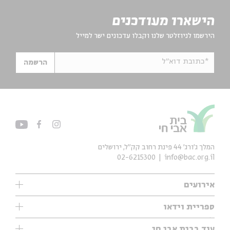
הישארו מעודכנים
הירשמו לניוזלטר שלנו וקבלו עדכונים ישר למייל
*כתובת דוא"ל
הרשמה
המלך ג'ורג' 44 פינת רחוב קק״ל, ירושלים
02-6215300
info@bac.org.il
אירועים
עיון
ספריית וידאו
אנגלית
ילדים
שיעורי בוקר
עוד בבית אבי חי