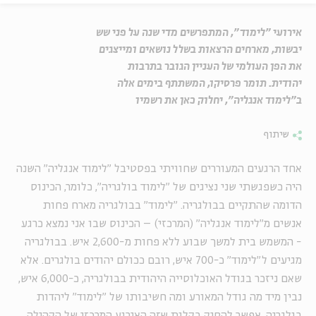
אירועי "לימוד", המתפרשים מדי שנה על פני שש
יבשות, מארחים הרצאות בשלל נושאים ומייצגים
את הפן העולמי של העניין הגובר בתרבות
יהודית. תומר פרסיקו, המשתתף בימים אלה
ב"לימוד אנגליה", יחלוק כאן את רשמיו
שיתוף
אחד הרגעים המעוררים שחוויתי בפסטיבל "לימוד אנגליה" השנה
היה כשפגשתי שני נציגים של "לימוד בולגריה", כלומר, הכינוס
הדומה שהתקיים בבולגריה. "לימוד" בבולגריה מארח פחות
אנשים מ"לימוד אנגליה" (המרכזי) – הכינוס שבו אני נמצא כרגע
- המשמש בית למשך שבוע ללא פחות מ-2,600 איש. בבולגריה
מגיעים ל"לימוד" כ-700 איש, רובם ככולם יהודים בולגרים. אלא
שאם ניזכר בגודל האוכלוסייה היהודית בבולגריה, כ-6,000 איש,
נבין מיד מה גודל המאורע ומה חשיבותו של "לימוד" ליהדות
בולגריה. אפשר להסיק בקלות שזה האירוע המרכזי של הקהילה