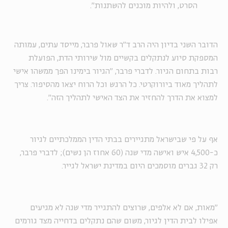
הסרט, ולהיות מוכנים להשתנות".
הדובר השני בדיון היה הרב ד"ר שאול פרבר, מייסד עתים, עמותה
המספקת סיוע לנתקלים בקשיים מול שירותי הדת, הפועלת
רבות בתחום הגיור. לדברי פרבר, "הגיור בימינו הפך ממשהו אישי
לתהליך מאוד ביורוקרטי. כל הרגש וכל הרוח יצאו מהסיפור. צריך
למצוא את הדרך להחזיר את הצד האישי לתהליך הזה".
אף על פי שבישראל מתגיירים בבתי הדין הממלכתיים לגיור
כ-4,500 איש ואישה מדי שנה (60 אחוז הן נשים); לדברי פרבר,
רק 32 גברים מוסמכים היום במדינת ישראל לגייר.
"מאות, אם לא אלפים, שרוצים להתגייר מדי שנה לא מגיעים
אפילו לבית הדין לגיור, משום שהם נתקלים בדחייה מצד גורמים