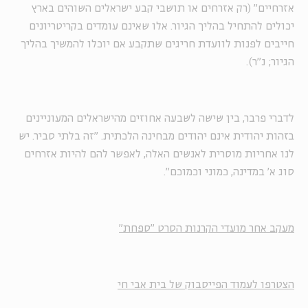
אזרחיים" (רק אזרחים או תושבי קבע ישראלים השוהים בארץ
יכולים להתחיל בהליך הגיור. אלו שאינם עומדים בקריטריונים
חייבים לפנות לוועדת חריגים שתקבע אם יוכלו להמשיך בהליך
הגיור; נ"ר).
לדברי פרבר, בין שישה לשבעה אחוזים מהישראלים המעוניינים
בזהות יהודית אינם יהודים מבחינה הלכתית. "זה בלתי סביר. יש
לנו אחריות מוסרית לאנשים האלה, לאפשר להם להיות אזרחים
סוג א' במדינה, כמוני וכמוכם".
מעקב אחר מועדי הקרנות הסרט "ספחת"
הצטרפו לעמוד הפייסבוק של בית אבי חי