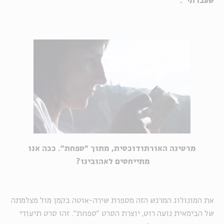
שעברתי".
מרטינה האורתודוכסית, מתוך "ספחת". ככה אנו
מתייחסים לאהובינו?
את המונולוג המרגש הזה מספרת שירה-אוטה בקמן מול מצלמתה
של הבימאית נועה רוט, יוצרת הסרט "ספחת". זהו סרט תיעודי