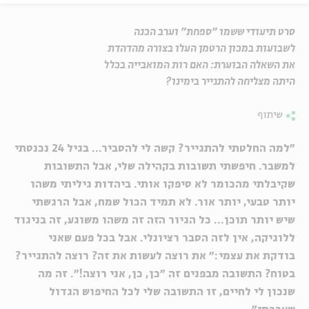
סרט תיעודי ששמו "ספחת" וערב הכנה
לשבועות במכון הרטמן העלו בצורה מהדהדת
את השאלה הבוערת: האם רות המואבייה בכלל
היתה מצליחה להתגייר בימינו?
שיתוף
"למה החלטתי להתגייר? קשה לי להסביר... בגיל 24 נכנסתי
למשבר. חיפשתי תשובות בקהילה שלי, אבל התשובות
שקיבלתי מהכומר לא סיפקו אותי. ביהדות גיליתי משהו
יותר טבעי, יותר אור. לא תמיד הכול שמח, אבל הרגשתי
שיש יותר תוכן... כל הגיור הזה זה משהו משוגע, זה בניגוד
ללוגיקה, אין לזה הסבר רציונלי. אבל בכל פעם שאני
בודקת את עצמי:" את רוצה לעשות את זה? רוצה להתגייר?
בטוח? התשובה מבפנים זה "כן, כן, אני רוצה!". זה מה
שנכון לי לחיים, זו התשובה שלי לכל החיפוש הגדול