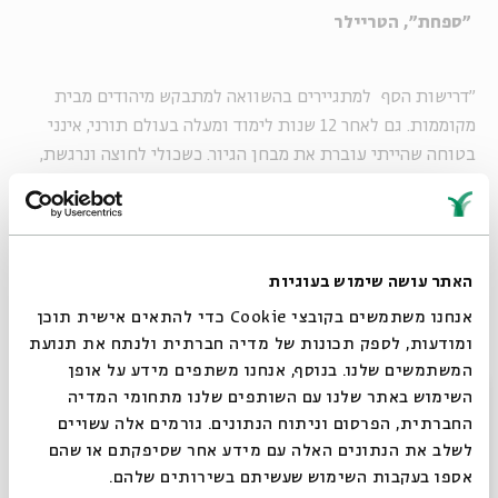
"ספחת", הטריילר
"דרישות הסף למתגיירים בהשוואה למתבקש מיהודים מבית
מקוממות. גם לאחר 12 שנות לימוד ומעלה בעולם תורני, אינני
בטוחה שהייתי עוברת את מבחן הגיור. כשכולי לחוצה ונרגשת,
האם הייתי יודעת לענות על השאלה האם אלוקים עובד בשבת?
כן, זו שאלה ששאלו הרבנים באחד ממבחני הגיור שבהם נכחתי".
האתר עושה שימוש בעוגיות
הביורוקרטיה של הגיור
אנחנו משתמשים בקובצי Cookie כדי להתאים אישית תוכן
ומודעות, לספק תכונות של מדיה חברתית ולנתח את תנועת
המשתמשים שלנו. בנוסף, אנחנו משתפים מידע על אופן
סגור
העלילה הקולנועית שאחריה עוקב הסרט מעלה שאלות טעונות
השימוש באתר שלנו עם השותפים שלנו מתחומי המדיה
מבחינה חברתית, דתית ופוליטית: מי מגדיר כיום מיהו יהודי?
החברתית, הפרסום וניתוח הנתונים. גורמים אלה עשויים
לשלב את הנתונים האלה עם מידע אחר שסיפקתם או שהם
ומיהו ישראלי? כיצד נבחנת מידת מחויבותו של מי שבא לגור
אספו בעקבות השימוש שעשיתם בשירותים שלהם.
כאן? מדוע המדינה תובעת מהגרים לעבור מבחן דתי שמרבית