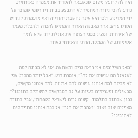
היה לה לרועץ, משום שכשבאה להסדיר את מעמדה כאזרחית,
נודע לה כי גיורה המחמיר לא התבצע בבית דין רשמי שמוכר על
ידי המדינה, ולכן היא אינה נחשבת יהודייה ואף מועמדת לגירוש.
הסרט עוקב אחר מאבקה הארוך והמתיש להכרה ולקבלת מעמד
של אזרחית, ומציג בפני הצופה את אוזלת ידו, שלא לומר
אטימותו, של הממסד, הדתי והאזרחי כאחד.
"מאז הצילומים אני רואה גרים ומשתאה. אני לא מבינה למה
לעזאזל הם עושים את זה?", אומרת רוט. "אבל יותר מהכול, אני
לא מבינה למה אנחנו עושים להם את זה. למה אנחנו מקשים,
מכשילים ומערימים בעיות על גב המבקשים להשתלב בתוכנו?".
נכון שכתוב בתלמוד "קשים גרים לישראל כספחת", אבל בתורה
מציינים שוב ושוב "ואהבת את הגר". אז ככה אנחנו מתייחסים
לאהובינו?