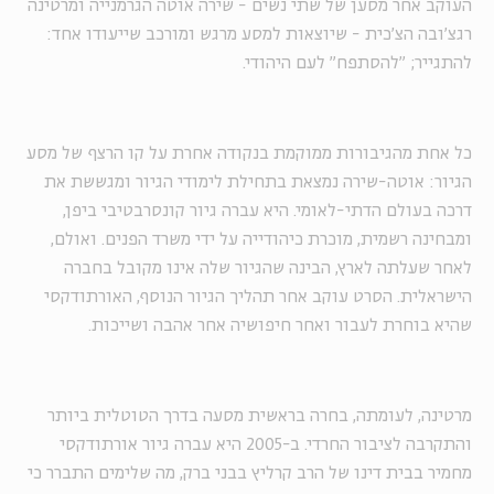
העוקב אחר מסען של שתי נשים - שירה אוטה הגרמנייה ומרטינה
רגצ'ובה הצ'כית - שיוצאות למסע מרגש ומורכב שייעודו אחד:
להתגייר; "להסתפח" לעם היהודי.
כל אחת מהגיבורות ממוקמת בנקודה אחרת על קו הרצף של מסע
הגיור: אוטה-שירה נמצאת בתחילת לימודי הגיור ומגששת את
דרכה בעולם הדתי-לאומי. היא עברה גיור קונסרבטיבי ביפן,
ומבחינה רשמית, מוכרת כיהודייה על ידי משרד הפנים. ואולם,
לאחר שעלתה לארץ, הבינה שהגיור שלה אינו מקובל בחברה
הישראלית. הסרט עוקב אחר תהליך הגיור הנוסף, האורתודקסי
שהיא בוחרת לעבור ואחר חיפושיה אחר אהבה ושייכות.
מרטינה, לעומתה, בחרה בראשית מסעה בדרך הטוטלית ביותר
והתקרבה לציבור החרדי. ב-2005 היא עברה גיור אורתודקסי
מחמיר בבית דינו של הרב קרליץ בבני ברק, מה שלימים התברר כי