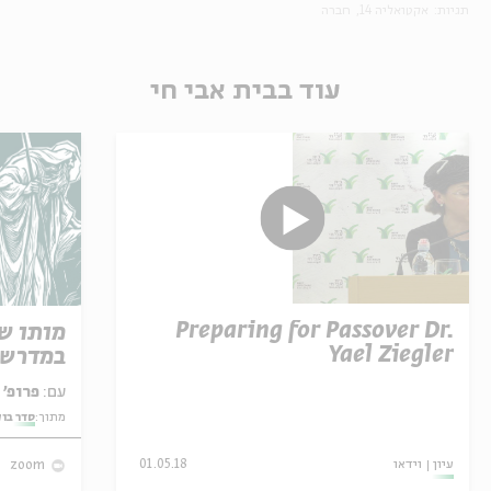
תגיות:
אקטואליה 14
חברה
עוד בבית אבי חי
Preparing for Passover Dr.
מותו ש
Yael Ziegler
במדרש 
עם:
פרופ' אביגדור שנאן
מתוך:
סדר בו
עיון
וידאו
01.05.18
zoom