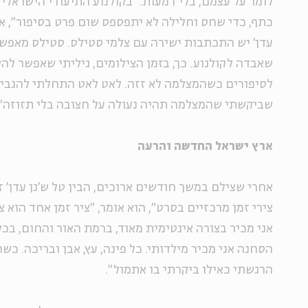
לומר על עצמם, בלי דמעות. "בקולנוע התיעודי הישראלי
כתף, כדי שחס וחלילה לא יתפספס שום פרט בסיפור", אומ
עדן' יש התכתבות ישירה עם צלמי סטילס. סטילס מאפש
שאבדה לקולנוע. כך, בזמן הצילומים, גיליתי שאפשר להק
לסיפורים כשהמצלמה לא זזה. לאט לאט התחלתי להגביל
שביקשתי שהמצלמה תהיה נעולה על חצובה בלי תזוזה".
ארץ ישראל החדשה והרעה
אחרי שצילם במשך חודשים ארוכים, הבין טל ש'גן עדן' זק
צירי זמן מרכזיים בסרט", הוא אומר, "ציר זמן אחד הוא 
אני מכיר בצורה אינטימית מאוד, ברמת האור והחום, בכל
הרגשתי כאילו ביקרתי בו אתמול".