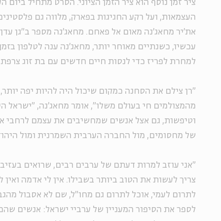
ציר זמן נוסף הוא ציר הזמן הציוני. הסרט מתחיל ביום 
העצמאות, ועל רקע החגיגות בפארק, מלווה גם פלסטיני
את'יר מחאג'נה מאום אל פאחם. מחאג'נה מספר ב"גן עדן"
עכשיו, כשנתיים מאוחר יותר, מחאג'נה ענה לטלפון בזמן
למחרת לפריז כדי לנסות חיים חדשים עם בת זוג צרפתי
"רן צילם את הסחנה כמקום שיכול היה להיות יפה יותר, 
מהמצולמים חי בעולם משלו", אומר מחאג'נה, "ישראל ה
וטיפשות, גם אצל אנשים שמחשיבים את עצמם לרחבי או
של מחסומים, מול החברה הערבית השמרנית ומול היהוד
"אני עוזב למרות דעתם של ערבים רבים, שרואים בעזיב
צריך לעשות את הטוב ביותר בשבילו. אין לי אדמה ואין 
לתרום לעמי, אוכל לתרום גם מחו"ל, שם לא אסבול מהגב
לספר את הסיפור המעניין של ערביי ישראל: אנשים שהם