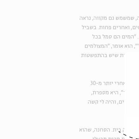
ה, שמשמש גם מקווה, נראה
ם, ואחרים פחות. בשביל
 "המים הם סמל בכל
", הוא אומר, "המצולמים
ט. למרות שיש בהתפשטות
יעל חזן, תושבת בית שאן שהצליחה להיפרד מבעלה המתעלל אחרי יותר מ-30
בכיתי", היא מספרת,
ם זרים, והיה לי קשה
עבדתי במשק בית. הסחנה, שהוא