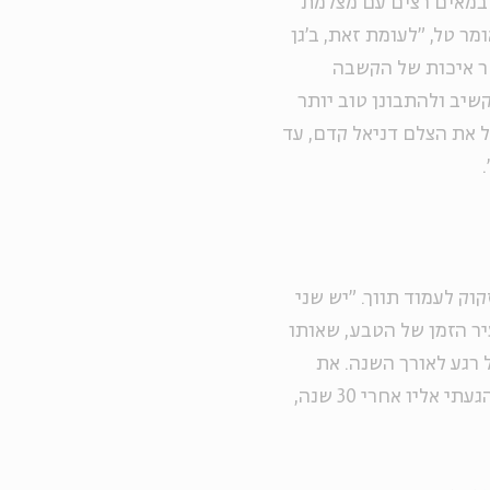
 במאים רצים עם מצלמת
ר טל, "לעומת זאת, ב'גן
ר איכות של הקשבה
שיב ולהתבונן טוב יותר
 את הצלם דניאל קדם, עד
וק לעמוד תווך. "יש שני
ציר הזמן של הטבע, שאותו
 רגע לאורך השנה. את
הסחנה אני מכיר מילדותי. כל פינה, עץ, אבן ובריכה. כשהגעתי אליו אחרי 30 שנה,