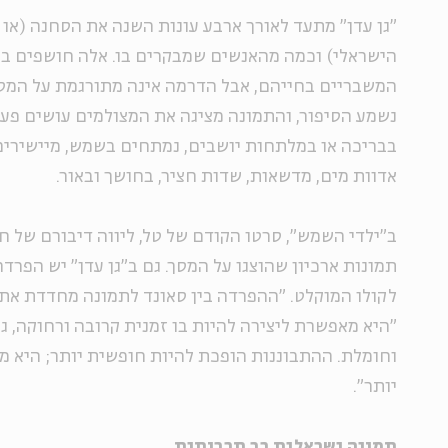
"גן עדן" מתעד לאורך ארבע עונות השנה את הסחנה (או 
הישראלי) וכמה מהאנשים שמבקרים בו. אלה חושפים בפ
המשבריים בחייהם, אבל הדרמה אינה מתורגמת על המסך
נשמע הסיפור, והתמונה מציגה את המצולמים עושים פע
בבריכה או במלתחות יושבים, נמתחים בשמש, מיישירי
אדוות מים, מדשאות, שדות חציר, בחושך ובאור.
ב"ילדי השמש", סרטו הקודם של טל, ליווה דיבורם של חב
תמונות ארכיון שהוצגו על המסך. גם ב"גן עדן" יש הפרד
לקולו המוקלט. "ההפרדה בין סאונד לתמונה מחדדת את 
"היא מאפשרת ליצירה להיות בו זמנית קרובה ורחוקה, ג
וחומלת. ההתבוננות הופכת להיות חופשית יותר; היא מ
יותר".
תמונה ישראלית רב תרבותית