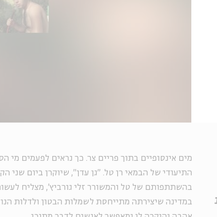
מים אינסופיים בתוך פריים צר. כך נראים לפעמים מי הסח
התיעודי של הבמאי רן טל. "גן עדן", שיוקרן ביום שני הק
בהשתתפותם של טל והמשורר זלי גורביץ', מצליח לעשות
במדינה שיצירתה מתייחסת לשמלות הבטון ולדלות הנוף
אהבה והוקרה לו ומאפשר לאנשים לדבר מתוכו.