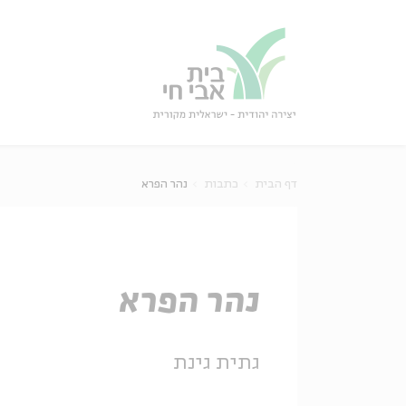
גור
סגור
דף הבית
כתבות
נהר הפרא
נהר הפרא
גתית גינת