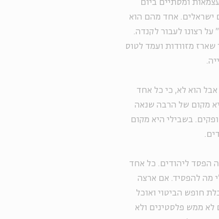
העצמאות ומסתיים ביום
ם ישראלים. אחד מהם הוא
 על רצונו לעבור לקנדה.
 שארז מזוודות ועמד לטוס
יה.
אבל הוא לא, כי כל אחד
יא מקום של הרבה שנאה
פקים. בשבילי היא מקום
ים.
ה הפסד ליהודים. כל אחד
לי מה להפסיד. אם ארצה
לת חופש הביטוי ואוכל
 לא ממש פלסטינים ולא