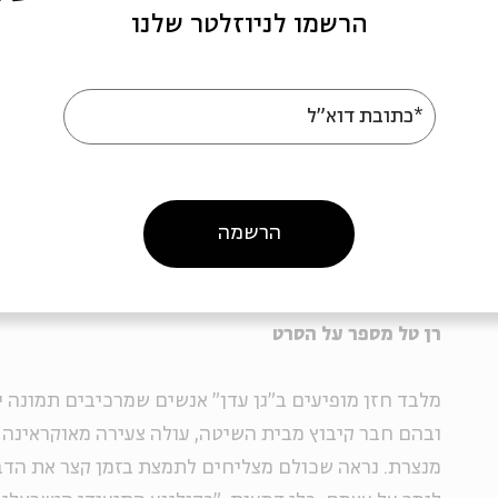
באמת גן עדן, הרגיע אותי בתקופות הקשות. גם כשהייתי
הרשמו לניוזלטר שלנו
יכולתי להתנתק: הייתי מתלבשת, מגיעה אל הסחנה, מק
מחייכת, מקשיבה לסיפוריהם.
*כתובת דוא"ל
"רן צילם אותי לאורך שעות בכמה פעמים נפרדות. החל
להעביר מסר לאנשים כמוני, שלא יחיו כל כך הרבה שנ
ואלימות, כמו שחייתי אני. בסופו של דבר, הבנתי שיש לי
הרשמה
נשארת איתו ומתאבדת, או שאני פונה לפסיכולוגית ואומר
אומץ לעזוב את הבית'. יצאתי בלי כלום, בלי רכוש ובלי
רן טל מספר על הסרט
מלבד חזן מופיעים ב"גן עדן" אנשים שמרכיבים תמונה 
ובהם חבר קיבוץ מבית השיטה, עולה צעירה מאוקראינה ו
מנצרת. נראה שכולם מצליחים לתמצת בזמן קצר את הדבר