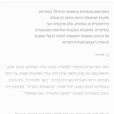
האם אתם מאמינים בהשגחה פרטית? באחרונה
מתברר שהשאלה הזאת איננה רק שאלה
פילוסופית או אמונית, אלא פרקטית ואף
קולינרית. מחשבות בעקבות החלטתו המהפכנית
של היועץ המשפטי לממשלה להתיר לבעלי עסקים
להעניק לעצמם תעודת כשרות
שיתוף
לפני כמה שנים נכנסתי למסעדה קטנה בעיר העתיקה בבאר שבע
להזמין מנה של מרק תימני שקיבלתי עליו המלצות חמות. על דלת
הכניסה היתה תעודת כשרות נהדרת: "כשר למהדרין", היה כתוב
באותיות דפוס בצבע לורד שחור, "בהשגחת הקב"ה". ומתחת היה
כתוב באותיות קטנות: "תוקף התעודה: נצח נצחים!".