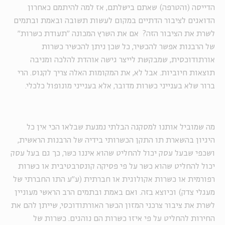
הדייסה (והטרפה) שאתם בישלתם, אז למה להיתמם כאחרון
הדואגים לציבור הדתיים במקום לעשות תשובה ובאמת ובתמים
לשרת את הציבור הזה? אם את השרץ המכונה "תעודת כשרות"
של הרבנות אפשר להכשיר, כל שכן ניתן להכשיר כשרות
אורתודוכסית, שמבקשת לייצר גישה אוהדת להלכה ומניבה
תוצאות חיוביות. אבל לא, את המקומות האלה צריך לקנוס. הרי
ברור שלא בענייני כשרות מדובר, אלא בענייני מונופול כלכלי.
מה שמוביל אותנו למסקנה הבלתי נמנעת שבלאו הכי אין כל
היגיון בהשארת תו התקן הכשרותי בידיה של הרבנות הראשית,
ושכפי שבעל עסק יכול להחליט שהוא איננו כשר, כך גם בעל עסק
יכול להחליט שהוא כשר על פי פסיקה קונסרבטיבית או כשרות
רפורמית או כשרות אקולוגית או חברתית (ע"ע התו החברתי של
מעגלי צדק) וכיוצא בזה. ואם באמת ובתמים הרב הראשי מעוניין
לשרת את ציבור צרכני המזון הכשר האורתודוכסי, שייתן להם את
החירות להחליט על פי איזו כשרות הם נוהגים. כשרות של