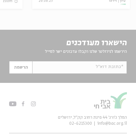
עיון
וידאו
26.08.25
zoom
הישארו מעודכנים
הירשמו לניוזלטר שלנו וקבלו עדכונים ישר למייל
*כתובת דוא"ל
הרשמה
המלך ג'ורג' 44 פינת רחוב קק״ל, ירושלים
02-6215300
info@bac.org.il