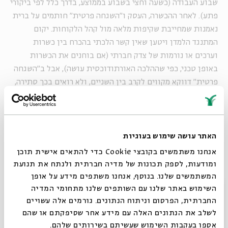
שבוע העבודה (כשעה וחצי בשבוע בממוצע, בדרך כלל לפי ביקורי
פתע). לאחר ההכשרה, העסק ו"השגחה פרטית" חותמים על ברית
נאמנות שמחייבת שקיפות מלאה מול קהל הלקוחות. יקום
המתנגד הלמדן ויטען שאין קשר הלכתי בהכרח בין כשרות
וערכים או נורמות של צדק חברתי (אם בוחנים את הכשרות
באופן טכני, כפי שההלכה האורתודוכסית עושה), אבל ב"השגחה
פרטית" דווקא מקווים לקרב בין השניים, ולא רואים בכך סתירה,
נהפוך הוא.
האתר עושה שימוש בעוגיות
אנחנו משתמשים בקובצי Cookie כדי להתאים אישית תוכן
ומודעות, לספק תכונות של מדיה חברתית ולנתח את תנועת
המשתמשים שלנו. בנוסף, אנחנו משתפים מידע על אופן
סגור
השימוש באתר שלנו עם השותפים שלנו מתחומי המדיה
החברתית, הפרסום וניתוח הנתונים. גורמים אלה עשויים
לשלב את הנתונים האלה עם מידע אחר שסיפקתם או שהם
אספו בעקבות השימוש שעשיתם בשירותים שלהם.