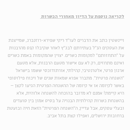
לקריאה נוספת על הדיון מאחורי הכשרות
ויינשטין כתב את הדברים לעו"ד ריקי שפירא-רוזנברג, שמייצגת
את העסקים הנ"ל בעתירתם לבג"ץ לאחר שקיבלו קנס מהרבנות
על "התחזותם" למקומות כשרים. יצוין שהמקומות באמת כשרים
ואינם מתחזים, רק לא עם אישור מטעם הרבנות, אלא מטעם
ארגון פרטי, אלטרנטיבי, קהילתי, אורתודוכסי ששמו בישראל
"השגחה פרטית". מתברר אפוא שמאות שנים של ויכוח פילוסופי
באשר לקיומה או אי קיומה של ההשגחה הפרטית הגיעו לקצן –
היא קיימת! אמנם לא מדובר בהוכחה להשגחה אלוהית, אלא
בהשגחת כשרות קהילתית הבנויה על בסיס אמון בין סועדים
ובעלי עסקים, אבל עדיין, ה"השגחה הפרטית" הזאת חיה ובועטת
ברחובות ירושלים, ואפילו קצת בתל אביב.