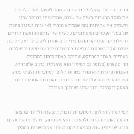
מדובר ביוזמה קהילתית חדשנית ששמה לעצמה מטרה להעביר
את מוסד הכשרות משיח של שררה, שמתאפיין בחוסר אמון
ולעתים אף שחיתות (מה שממילא מוביל לאי ציות ועיגול פינות
של בעלי העסקים הממורמרים), לשיח של שותפות ואמון הדדיים
וקהילתיים. הפרויקט הוקם בידי הרב אהרון ליבוביץ', ראש ישיבת
סולם יעקב בשכונת נחלאות בירושלים יחד עם סיעת ירושלמים
בעירייה
.
באתר הפרויקט, שהוקם באתר מימון ההמונים
הד-סטארט (כלומר גם המימון הוא קהילתי), כתוב ש"פרויקט
השגחה פרטית הוא מודל כשרות חלופי למסעדות ולבתי עסק
.
הפרויקט מבוסס על נאמנות הלכתית והעברת האחריות לבתי
העסק ולקהילה, תוך אמון ושיתוף פעולה".
לפי המודל החלופי, המסעדות זוכות להכשרה ולליווי מקצועי
מטעם נאמנת כשרות (למעשה, זוהי משגיחה; יש לפרויקט הזה גם
היבט שוויוני) שגם מסייעת להם לשמור על הכשרות במהלך