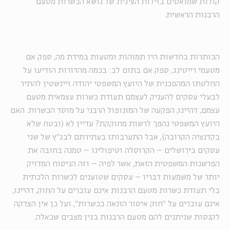
קולות שמואסים בזילות הצינית של נושא הכשרות מטעם
הרבנות הראשית.
הכותרות בחדשות היו תמוהות ומטעות במידת מה, ספק אם
מטעמי רייטינג, ספק אם בתום לב: בכמה מהדורות הודיעו על
החלטתו המהפכנית של היועץ המשפטי יהודה ויינשטין להתיר
לבעלי עסקים להעניק לעצמם תעודת כשרות עצמאית מטעם
עצמם, דהיינו, הפקעה של המונופול הרבני על מוסד הכשרות. האם
היועץ המשפטי נהפך לרשות מחוקקת? עדיין לא (ובטח שלא
בקדנציה הקרובה), אבל התערבותו בעתירתם לבג"ץ של שני
עסקים בירושלים – הקרוסלה וטיפולינו – טמנה בחובה את
הפרשנות המשפטית הזאת, אשר לפיה – וזה הניסוח המדויק
יותר של משמעות דבריו – עסקים שטוענים לכשרות הלכתית
בלי תעודת כשרות מטעם הרבנות אינם עוברים על החוק, דהיינו,
אינם עוברים על "חוק איסור הונאה בכשרות", ועל כן אין הצדקה
לקנסות שניתנים להם מטעם הרבנות בגין מצבים שכאלה.