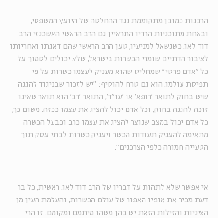
הרבנות כמובן מתקוממת נגד ההחלטה של היועץ המשפטי,
ובאחת מתוכניות הרדיו התראיין גם הרב הראשי האשכנזי הרב
דוד לאו. כשנשאל למניעיו, טען הרב הראשי שהם דאגתו ואחריותו
לציבור הדתיים שומרי הכשרות בישראל, שלא יכולים לסמוך על
כל "אדם פרטי" שמחליט שהוא מעניק לעצמו כשרות על פי
תפיסת עולמו. הוא גם טרח להוסיף: "יש לזכור שבניגוד להגנה
שיש בחוק לתואר 'רופא' או 'עו"ד', התואר 'רב' הוא תואר שאינו
זוכה להגנה בחוק, וכל אדם יכול להציג את עצמו ככזה. משום כך,
כל אדם יכול במצב שנוצר להציג את עצמו כרב וכבעל הכשרה
מתאימה להעניק תעודות הכשר ויעניק כשרות לבתי עסק תוך
הטעייה חמורה כלפי הצרכנים".
אי אפשר שלא לתהות על דבריו של הרב דוד לאו. ראשית, כל בר
דעת מכיר את אופיו האפור של עולם הכשרות, והעלמת העין מן
הציניות והזילות הזאת יש בהן משהו מיתמם ומקומם. זו הרי