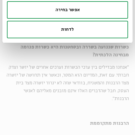
"אורתודוכסית לחלוטין. זרמים אחרים מוזמנים ללמוד מאתנו
אפשר בחירה
ולפתח אלטרנטיבות משלהם. אני מכבד זאת".
לדחות
האם לדעתך הליך ההשגחה משפיע על הכשרות עצמה? האם
כשרות שנגועה בשררה ובסחטנות היא כשרות פגומה
מבחינה הלכתית?
"אנחנו מבדילים בין ערכי הכשרות וערכים אחרים של יושר וצדק
חברתי. עם זאת, המדיום הוא המסר, וכאשר אין תחושה של יושרה
מצד הרבנות והמשגיח, בוודאי שזה לא יגרור יושרה מצד בית
העסק. חבל שהדברים האלו אינם מובנים מאליהם לאנשי
הרבנות".
הרבנות מתקוממת