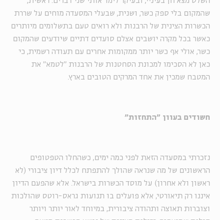
השלט מצא חן בעיניי, ובעיקר לימד אותי שני דברים. ראשית,
שהמקום בלי ספק כשר, ושנית, שבעלי המסעדה מוחים על שררת
הכשרות הצינית של הרבנות ולא רואים טעם בתשלומים מיותרים
כאשר בכל מקרה יושבים אצלם סועדים דתיים שיודעים שהמקום
כשר, אולי אף כשר יותר ממקומות אחרים עם תעודה רשמית, כי
כאן לא הסכימו למכונת הסחטנות של הרבנות "לטמא" את
המטבח שמכין את אחד המרקים הטובים בארץ.
חשודים בעוון "התחזות"
נזכרתי במסעדה הזאת לפני כמה ימים, כשהחלו הטפטופים
הראשונים של מה שנראה שהולך להתפתח לכלל דיון ציבורי (לא
ראשון ולא אחרון) על מוסד הכשרות בישראל. אלא שהפעם הדיון
איננו רק תיאורטי, אלא פועלים בו תנועות גראס-רוטס שהולכות
וצוברות תאוצה ותהודה ציבורית, במיוחד לאור יותר ויותר