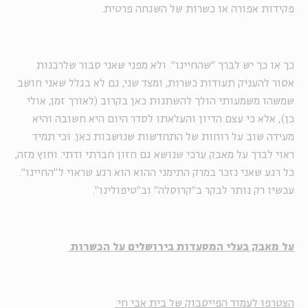
פקידות אפורה או כשרות של השגחה פרטית.
כך או כך יש לברך "שהחיינו". ולא מפני שאני סבור שלרבנות
אסור להעניק תעודות כשרות, ומצד שני, גם לא בגלל שאני חושב
שמשהו משמעותי הולך להשתנות כאן בקרוב (לאורך זמן, אולי
כן), אלא כי עצם הדיון והעלאתו לסדר היום היא חשובה והיא
מעידה שוב על רוחות של התחדשות שנושבות כאן. וכי תמיד
ראוי לברך על מאבק ערכי שנושא גם חזון חברתי ודתי. וחוץ מזה,
כל רגע שאני נזכר במרק התימני ההוא הוא רגע שראוי ל"החיינו".
עכשיו רק נותר לבקר ב"קרוסלה" וב"טיפולינו".
על מאבק בעלי המסעדות בירושלים על הכשרות
הצטרפו לעמוד הפייסבוק של בית אבי חי