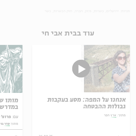
תגיות:
ירושלים
כשרות
מזון
חברה
חוק הכשרות
כשר
עוד בבית אבי חי
אנחנו על המפה: מסע בעקבות
מותו ש
גבולות ההבטחה
במדרש 
מתוך:
ארץ חפר
עם:
פרופ' אביגדור שנאן
מתוך:
סדר בו