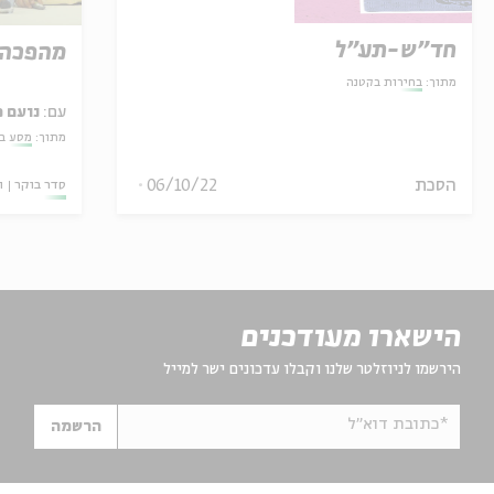
חד"ש-תע"ל
מהפכה 
מתוך:
בחירות בקטנה
עם:
נועם 
מתוך:
מסע בא
הסכת
06/10/22
סדר בוקר
ו
הישארו מעודכנים
הירשמו לניוזלטר שלנו וקבלו עדכונים ישר למייל
*כתובת דוא"ל
הרשמה