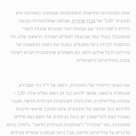
אחת התוכניות החדשות והמסקרנות שנפתחו באחרונה היא
תוכנית "120" של
מכון שחרית
, שנדמה שמלכתחילה נכנסה
לזירת ה"מנהיגות" עם הנחות יסוד ומטרות שונות לגמרי
מהמקובל. בעוד כמה שבועות יסתיים המחזור הראשון שלה, וזו
הזדמנות לבדוק כיצד מסכמים במכון את השנה הראשונה של
פרויקט הדגל שלהם ולמה הם מאמינים שהתוכנית תביא לשינוי
עמוק בפוליטיקה הישראלית.
את האופי הייחודי של התוכנית, יוזמה של ד"ר גלי סמבירא,
שעומדת בראשה, אפשר לחוש כבר מן השם המלא שלה: 120 –
עתודה פוליטית רב תרבותית לשותפות חברתית חדשה. מעבר
לחידוש בכך שהשם של התוכנית איננו מורכב מראשי תיבות
(שנהיו קצת לקלישאה) יש בתת הכותרת של השם כמה מילים
מסקרנות, כמו "עתודה" ו"שותפות חברתית חדשה". בימינו, כולם
מדברים על פוליטיקה חדשה, אבל נראה שבמכון שחרית מבינים