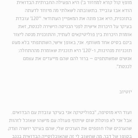
מופץ קול קורא למחזור ב') היא הפעילה החברתית הבדואית
הודא אבו עובייד. בתשובתה לשאלתי מה מיוחד לדעתה
בתוכנית, היא אכן מונה את המאפיין העתודאי. "'120' עובדת
בעיקר על היכרות אישית לפני הכניסה הישירה לכנסת, זאת
אומרת היכרות בין פוליטיקאים לעתיד, והתוכנית מנסה ליצור
בינם בסיס אחד משותף
.
אני, באופן אישי, השתתפתי בלא מעט
תוכניות מנהיגות, ו-'120' היא תוכנית שאומרת מההתחלה:
אנשים שמשתתפים – ברור להם שהם מייעדים את עצמם
לכנסת".
יוטיוב
ועוד היא מוסיפה, "בפוליטיקה אני בעיקר עובדת עם הבדואים.
אבל אני לא פוסלת שום שיתוף פעולה עם מישהו שאוכל לזהות
שהערכים שלו חופפים את הערכים שלי, שהם בעיקר יושרה וצדק.
בסופו של דבר, מה שחשוב לי זה שהאוכלוסייה הבדואית בנגב