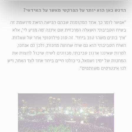
הדגש כאן הוא יותר על הפרקטי מאשר על האידאי?
"אפשר לומר כך. אחד המקומות שבהם הגישה הזאת מיושמת זה
בשיח הסביבתי. השאלה המרכזית שם איננה 'מה מגיע לי', אלא
'איך בונים משהו טוב ביחד'. זה סוג פילוסופי אחר של שאלות.
השיח הסביבתי הוא גם שיח שחוצה מחנות, ולכן גם אנחנו,
למרות שאיננו ארגון סביבתי, מכוונים לשיח שיכול לחצות את
המחנות של ימין ושמאל, כי כולנו חיים ביחד אחד לצד האחר, ויש
לנו אינטרסים משותפים".