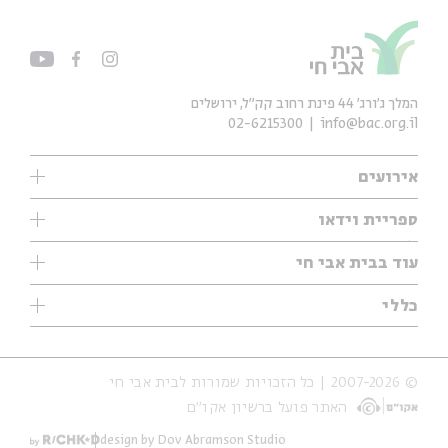
המלך ג'ורג' 44 פינת רחוב קק״ל, ירושלים
02-6215300
info@bac.org.il
אירועים
עיון
ספריית וידאו
אנגלית
ילדים
שיעורי בוקר
עוד בבית אבי חי
מוזיקה
מיוחדים
תערוכות
עיון
כללי
נוער
מיוחדים
מיוחדים
צרו קשר
ספרות ושירה
פודקאסטים מומלצים
ספרות ושירה
אודות
סדרות
כתבות
© 2007-2026 | כל הזכויות שמורות לבית אבי חי
הצהרת נגישות
אירועי עבר
קצה הקרחון
האתר פועל ברשיון אקו״ם
תנאי שימוש והצהרת פרטיות
אירועים בירושלים
על הדרך
חנות
ילדים
design by Dov Abramson Studio
מפלגת המחשבות