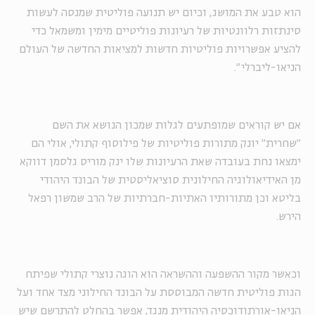
הוא טבע את המושג, וכיום יש תנועה פוליטית שמנסה לעשות
סינתזות רלוונטיות של רעיונות פוליטיים מימין ומשמאל כדי
להציע אפשרויות פוליטיות חדשות למציאות החדשה של העולם
הניאו-ליברלי".
אם יש קוראים שמופתעים לגלות שמכון הנושא את השם
"שחרית" יונק מתורות פוליטיות של פילוסוף קתולי, אולי הם
ימצאו נחת בעובדה שאת הרעיונות שלו ינק מוריס גלסמן דווקא
מן האידיאולוגיה החילונית סוציאליסטית של הבונד היהודי
בליטא וכן מתורותיו האתיות-חברתיות של הרב שמשון רפאל
הירש.
וכאשר מקור ההשפעה וההשראה הוא הוגה נוצרי קתולי שפיתח
הגות פוליטית חדשה המבוססת על הבונד החילוני מצד אחד ועל
הניאו-אורתודוכסיה היהודית מנגד, אפשר בהחלט להתרשם שיש