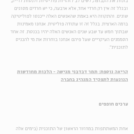
בונות את הקבוצה, לשים לב לזהויות פוליטיות ולנסות לדייק,
ובגלל זה אין רק חרדי אחד, אלא ארבעה, כי יש חרדים מסוגים
שונים. והתקווה היא באמת שהאנשים האלה ייכנסו לפוליטיקה
ברמה הארצית. בגלל זה זו עתודה פוליטית. אנחנו מאמינות
שבתוך חמש עד שבע שנים האנשים האלה יהיו בכנסת. זה אחד
הסממנים העיקריים שעל פיהם אנחנו בוחרות את מי להכניס
לתוכנית".
קריאה נוספת: תמר דבדבני מגישה - הלכות מחודשות
הנוגעות לתפקיד המנהיג בחברה
ערכים חופפים
אחת המשתתפות במחזור הראשון של התוכנית (בימים אלה