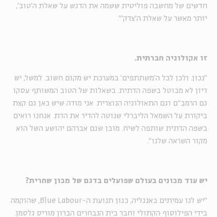
חדשים של מחשבה פוליטית ששמה את הדגש על שאלת ה'טוב',
יותר מאשר על שאלת ה'צדק'".
זו אקולוגיה חברתית.
"נכון. ולכן לכל ה'משתתפים' במערכת יש מקום חשוב. למשל, יש
דיון לא מבוטל בשפה הדתית. בשאלות של הטוב המשותף עסקו
גם הרמב"ם וגם התאולוגיה הנוצרית. אני מודה שיש כאן גם קצת
ביקורת על השמאל הליברלי שנוטה להדיר את הדת. אנחנו רואים
בשפה הדתית שותפה לשיח. מובן שגם אברהם יהושע השל הוא
מקור השראה שלנו".
יש עוד מכונים בעולם שפועלים בדגם של מכון שחרית?
"יש לנו עמיתים באנגליה, כגון תנועת ה-
Blue Labour
, שהוקמה
בידי הפילוסוף הקתולי וחבר בית הנבחרים הברון מוריס גלסמן.