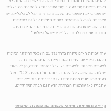
שהדיכוטומיות השגורות והמחנאות של פוליטיקת הזהויות לא
באמת מייצגות את העושר ואת המורכבות של החברה הישראלית.
יש מצביעי ימין שמצביעים מטעמים מדיניים אבל לא כלכליים; יש
מצביעים לשמאל שתומכים במחנה השלום אבל גם במדיניות
ההפרטה. יש ערבים שרוצים לראות כאן מדינה יהודית דתית,
וחרדים שמוכנים לוותר על "ארץ ישראל השלמה".
שיח זכויות האדם מזוהה בדרך כלל עם השמאל החילוני, וציונות
ואהבת הארץ עם הימין המסורתי-דתי. הדיכוטומיות הללו
לפעמים תקפות, ולפעמים לא, אבל כהנחת עבודה, הן לא מאוד
יעילות. עם סיומה של השנה הראשונה של תוכנית "120", ואולי
בעוד חמש שנים מהיום יהיו 120 חברי כנסת פוטנציאליים
שיובילו כאן שותפות חברתית חדשה גם מבית המחוקקים.
קריאה נוספת: על מישהי שעשתה את המסלול המקוצר