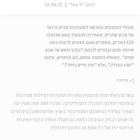
יותם יזרעאלי
16.06.15
מנהלי התוכנית החדשה למנהיגות מבית היוצר
של מכון שחרית, שעתידה להכשיר בשש שנותיה
120 בוגרים, מספרים שהם מצפים לראות כמה
שיותר מהם נבחרים לכנסת "בתוך חמש עד שבע
שנים". השאלה המנחה אותם, הם אומרים, איננה
"מהו הצודק", אלא "איך חיים ביחד?"
שיתוף
בשנים האחרונות מוקמות עשרות תוכניות לפיתוח מנהיגות
בתחומי החינוך, החברה והפוליטיקה. מלבד זאת שזה מעיד על
הצורך במילוי הוואקום המנהיגותי בארץ, שלתחושת רבים קיים
זה שנים רבות, העובדה הזאת גם מעלה שאלה בדבר האיכות
והייחודיות של כל אחת מן התוכניות הללו.