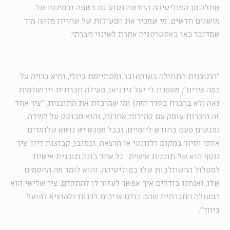
שחלק מן הפוליטיקה החדשה נטוע גם בשפה ובמינוח של
מושגים חדשים. מי שמכיר את הפעילות של שחרית מזהה מיד
שמדובר כאן באסטרטגיה אחרת לשינוי חברתי.
"התוכנית התחילה באוקטובר ומסתיימת ביולי, והיא בנויה על
כמה צירים", מספרת לי יעל גידניאן, פעילה חברתית וירושלמית
גאה (לא בהכרח בסדר הזה) ומי שמרכזת את התוכנית, "ציר אחד
זה היכרות עומק עם קהילות אחרות, והוא מבוסס על למידה.
נפגשים פעם בחודש ליומיים, ובכל מפגש יש נושא שלומדים
אותו וסיור במקום רלוונטי או הרצאה, וכמובן, קבוצות דיון. ציר
נוסף הוא של תוכנית אישית: כל אחד בונה תוכנית אישית
למסלול ההשתלבות שלו בפוליטיקה, והוא לומד מה החסמים
שלו, ואנחנו בודקים איך אפשר לעזור לו להתקדם. ציר שלישי הוא
הפעולה החברתית שהם כולם צריכים לבנות ולהוציא לפועל
ביחד".