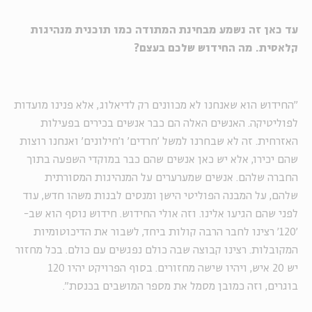
עד כאן זה נשמע מבחינת המתודה כמו תוכנית מנהיגות
קלאסית. מה החידוש שלכם בעצם?
"החידוש הוא שאנחנו לא מכוונים רק לדיאלוג, אלא פנינו מועדות
לפוליטיקה. האנשים האלה הם כבר אנשים בכירים בפעילות
האזרחית. זה לא שבחרנו למשל 'חרדים' ו'חילונים' ואנחנו רוצות
שהם יכירו, אלא יש כאן אנשים שהם כבר במוקדי השפעה בתוך
החברה שלהם. אנשים שמערערים על המנהיגות המסורתית
שלהם, על המבנה הפוליטי הישן ומנסים לבנות משהו חדש, עוד
לפני שהם הגיעו אלינו. וזה אולי החידוש. חידוש נוסף הוא שב-
'120' רצינו לחבר הרבה קולות ביחד, לשבור את הדיכוטומיות
המקובלות. רצינו קבוצה שבה כולם נפגשים עם כולם. בכל מחזור
יש 20 איש, ויהיו שישה מחזורים. בסוף הפרויקט יהיו 120
בוגרים, וזה כמובן מסמל את מספר המושבים בכנסת".