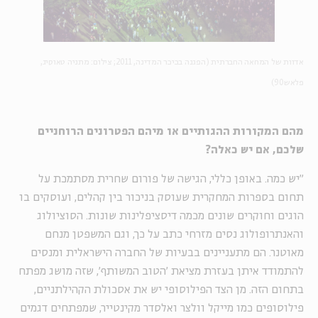
אדוות של המחאה החברתית (הפגנה בכיכר המדינה, 2011; צילום: מתניה טאוסיג,
פלאש90)
מהם המקורות ההגותיים או מיהם הפטרונים הרוחניים
שלכם, אם יש כאלה?
"יש כמה. באופן כללי, הגישה של פורום שחרית מסתמכת על
תחום בספרות המחקרית שעוסק בניכור בין קהלים, ועוסקים בו
הוגים וחוקרים שונים מכמה דיסציפלינות שונות. הסוציולוג
והאנתרופולוג נסים מזרחי כתב על כך, וגם המשפטן מנחם
מאוטנר. הם מתעניינים בבעיות של החברה הישראלית ומנסים
להתמודד איתן בעזרת מציאת 'הטוב המשותף', שזה מושג מפתח
בתחום הזה. מן הצד הפילוסופי יש את אסכולת הקהילתניים,
פילוסופים כמו מייקל וולצר ואלסדר מקינטייר, שמפתחים דגמים