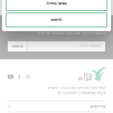
אפשר בחירה
לדחות
הישארו מעודכנים
הירשמו לניוזלטר שלנו וקבלו עדכונים ישר למייל
*כתובת דוא"ל
הרשמה
המלך ג'ורג' 44 פינת רחוב קק״ל, ירושלים
02-6215300
info@bac.org.il
אירועים