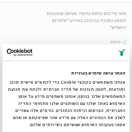
תמר אייזנמן נותנת ברגאיי. טעימה מההכנות
למופע המרכזי בכיכובה באירוע "סינדרום
ירושלים"
שיתוף
תמר אייזנמן בקאבר לשירו של אלפא בלונדי, "ג'רוזלם"
האתר עושה שימוש בעוגיות
אייזנמן תשתתף במופע המרכזי של אירוע סינדרום ירושלים
אנחנו משתמשים בקובצי Cookie כדי להתאים אישית תוכן
בבית אבי חי, ב-22.5, ב-21:00, ותארח בו
את דני סנדרסון ואת
ומודעות, לספק תכונות של מדיה חברתית ולנתח את תנועת
איגי וקסמן
המשתמשים שלנו. בנוסף, אנחנו משתפים מידע על אופן
סגור
השימוש באתר שלנו עם השותפים שלנו מתחומי המדיה
כל הפרטים על האירוע
החברתית, הפרסום וניתוח הנתונים. גורמים אלה עשויים
לשלב את הנתונים האלה עם מידע אחר שסיפקתם או שהם
תגיות:
סינדרום ירושלים
ירושלים
תמר אייזנמן
רגאיי
אקטואליה 14
חברה
אספו בעקבות השימוש שעשיתם בשירותים שלהם.
קאבר
אפלא בלונדי