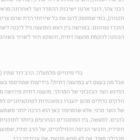
רבני צהר, דובר ארגון ישיבות ההסדר ועד לאחרונה מר
תקווה), כמי שמספק להם את כל שירותי הדת שהם צריכי
הוכרז נצחונם: בפגישה בין ראש המועצה גיל ליבנה לשר
הכוונה להקמת מועצה דתית, והשקט חזר לשרור בשוהם
בלי מינויים מלמעלה. הרב דוד סתיו 
אבל מה בעצם רע במועצה דתית? בידיעות שפורסמו בעני
הודגש הצד הבזבזני של המהלך: מועצה דתית פירושה מי
חלקים גדולים מהם יועברו כמשכורות לפונקציונרים למי
של השר מרגי. אלא שהסיפור כאן הוא הרבה יותר משמעו
ג'ובים. למעשה, בין המתנגדים הנחרצים ביותר לתוכנית
חסידיו, חובשי הכיפה והחילוניים, של הרב סתיו, שמו
מגבילה מאוד, אם לא ממש מונעת, את עבודתו כרב.