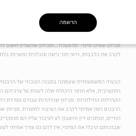
כאמור על פי רוב חרדים, חזקה על קו זה שיהיה במרבית
לאופי הקהילה המקומית. במקרה כזה סביר שחברי הקהי
המינימלי ההכרחי עם הרבנות בעירם, ואף אם רצונם הו
הרשמה
אבותיהם לא יעשו זאת, מכיוון שנציגיה המקומיים מדב
לחלוטין. אין זה מקרה שהרב סתיו אהוד כל כך גם על אנ
מכיוון שאינו מינוי "מלמעלה", ומכיוון שהעניין חשוב ל
לקרב את הלבבות, ודאי תוך גישה סובלנית ופשרות בלתי
הבעיה המשמעותית שטמונה במבנה הנוכחי של הרבנות ה
התקציבית, אלא חוסר היכולת שלה לענות על צרכיהם ה
הקהילות החילוניות: מכיוון שהיהדות עבורם נמדדת רק ב
הרבנים רצון אמיתי לקרב את הציבור למסורת. מכיוון ש
החיים, ונותנים דין וחשבון לא לציבור עליו הם מופקדי
שבזכותם קיבלו את המינוי, אין להם גם צורך אמיתי לעש