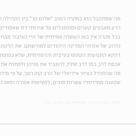
מה שמתקבל הוא במקרה הטוב "שלום קר" בין הקהילה ה
הרע מאבקים קטנים ומתסכלים על שירותי דת שאמורים 
בכל מקרה אין כאן העשרה אמיתית של חיי הציבור מבחינ
קירוב של אזרחי המדינה היהודים למורשתם. את הלקונ
דווקא התנועות הקונסרבטיבית והרפורמית, שלא כפופות
אכפת להן, כמו לרב סתיו, להסביר את פניהן ולפתוח את 
מה שהתחיל כציור אידיאלי של הרב קוק הפך, על פי מי
שקטנה ממידותיו עשרות מונים, למציאות אפורה ומאכזב
תגיות:
תומר פרסיקו
אקטואליה 14
שוהם
חברה