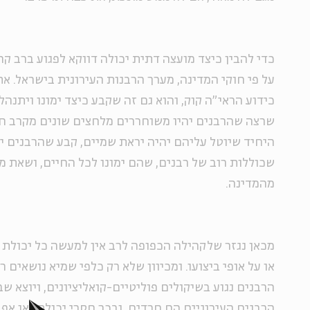
כדי להבין כיצד מועצה דתית יכולה דווקא לפגוע ברב קהי
על פי חוקי המדינה, מערך הרבנות העירונית בישראל. 
כידוע הראי"ה קוק, והוא גם זה שקבע כיצד ימונו ויתנהל
שרצה שהרבנים יהיו משוחררים מלחצים שונים מקרב ח
היחיד שיוטל עליהם יהיה יראת שמיים, קבע שהרבנים יי
שכוללות רוב של רבנים, שהם ימונו לכל החיים, ושאת 
מהמדינה.
מכאן נגזר שלקהילה הכפופה לרב אין למעשה כל יכולת 
או על אופי ביצועו. ומכיוון שלא רק כלפי שמיא נושאים ר
הרבנים נגוע בשיקולים פוליטיים-קואליציונים, ויוצא ש
הרבנים העירוניים הם חרדים, ובכך חסרי יכולת (או אף 