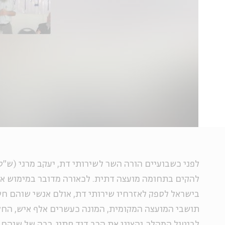
לפני כשבועיים הורה השר לשירותי דת, יעקב מרגי (ש"
להקים בתחומה מועצה דתית. לכאורה מדובר במימוש א
בישראל לספק לאזרחיו שירותי דת, אולם אנשי שוהם חש
תושבי המועצה המקומית, המונה כעשרים אלף איש, הח
לביטול המהלך, והציגו את הרב דוד סתיו, רבה של שוהם 