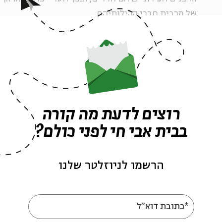
של מרבית חברי קהילותיהם.
שפה זרה
כפי שכותב על כך בצורה מלומדת מאוד הרב ד"ר אבי קדי
(טבת תש"ע), לרבני הערים כוח רב: הם שולטים במערך 
את רבני בתי הכנסת המקומיים, עורכים את רישומי הנישוא
רוצים לדעת מה קורה
ממילא הם גם הסמכות היהודית העליונה במקום, ובודאי 
בבית אבי חי לפני כולם?
נדחקות ממקומן אם וכאשר היה השר מרגי ממנה רב מטע
הרשמו לניוזלטר שלנו
אך העניין מהותי יותר מאשר מאבקי כוחות פנים-אורתוד
קדיש, משום שהרבנים המקומיים חולשים על כל תקציבי 
*כתובת דוא"ל
ביכולתם למעשה לנסות לאכוף קו תורני אחיד על מחוזם.