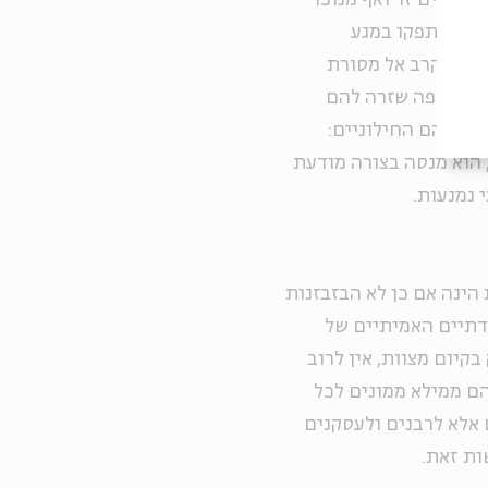
 המקרים זר ואף מנוכר
לה יסתפקו במגע
א להתקרב אל מסורת
רים בשפה שזרה להם
שי שוהם החילוניים:
ו, הוא מנסה בצורה מודעת
 נמנעות.
ינה אם כן לא הבזבזנות
דתיים האמיתיים של
קיום מצוות, אין לרוב
הם ממילא ממונים לכל
ם אלא לרבנים ולעסקנים
ות זאת.