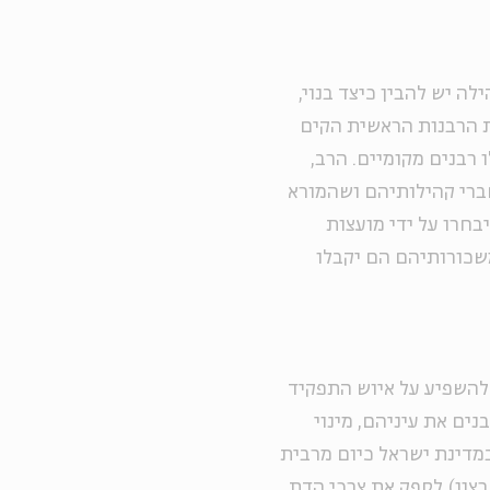
לה יש להבין כיצד בנוי,
את הרבנות הראשית הקים
ו רבנים מקומיים. הרב,
ברי קהילותיהם ושהמורא
בחרו על ידי מועצות
משכורותיהם הם יקבלו
להשפיע על איוש התפקיד
בנים את עיניהם, מינוי
במדינת ישראל כיום מרבית
רצון) לספק את צרכי הדת