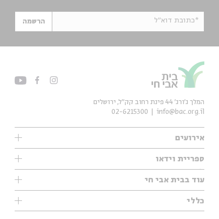
*כתובת דוא"ל
הרשמה
המלך ג'ורג' 44 פינת רחוב קק״ל, ירושלים
02-6215300
info@bac.org.il
אירועים
עיון
ספריית וידאו
אנגלית
ילדים
שיעורי בוקר
עוד בבית אבי חי
מוזיקה
מיוחדים
תערוכות
עיון
כללי
נוער
מיוחדים
מיוחדים
צרו קשר
ספרות ושירה
פודקאסטים מומלצים