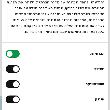
שיחה בעקבות הסרט –עם
הרב והמשפטן דב הלברטל
ומודעות, לספק תכונות של מדיה חברתית ולנתח את תנועת
והעיתונאי יאיר אטינגר
המשתמשים שלנו. בנוסף, אנחנו משתפים מידע על אופן
סגור
מנחה:
חוקר הקולנוע יובל ריבלין
השימוש באתר שלנו עם השותפים שלנו מתחומי המדיה
החברתית, הפרסום וניתוח הנתונים. גורמים אלה עשויים
לשלב את הנתונים האלה עם מידע אחר שסיפקתם או שהם
אספו בעקבות השימוש שעשיתם בשירותים שלהם.
בחירת
הכרחיות
הסכמה
שיתוף
הוספה ליומן
הרשמה לאירועים דומים
רוצים לדעת מה קורה
בבית אבי חי לפני כולם?
תעדוף
הרשמו לניוזלטר שלנו
סטטיסטיקה
עוד בבית אבי חי
שיווק
*כתובת דוא"ל