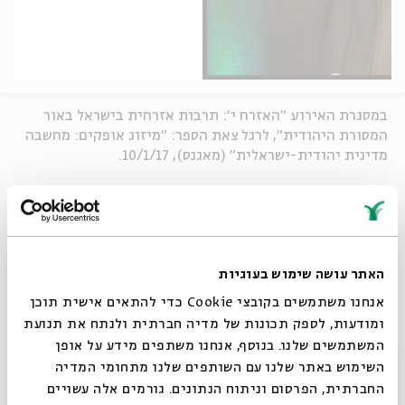
במסגרת האירוע "האזרח י': תרבות אזרחית בישראל באור
המסורת היהודית", לרגל צאת הספר: "מיזוג אופקים: מחשבה
מדינית יהודית-ישראלית" (מאגנס), 10/1/17.
בהשתתפות: פרופ' אלה בלפר, אוניברסיטת בר-אילן
דר' רם פרומן, יו"ר הפורום החילוני
ועורכי הספר:
האתר עושה שימוש בעוגיות
פרופ' דן אבנון, המחלקה למדע המדינה באוניברסיטה העברית
ד"ר דודי פויכטונגר, ראש החוג לאזרחות, המכללה האקדמית
אנחנו משתמשים בקובצי Cookie כדי להתאים אישית תוכן
הרצוג
ומודעות, לספק תכונות של מדיה חברתית ולנתח את תנועת
המשתמשים שלנו. בנוסף, אנחנו משתפים מידע על אופן
מנחה:
סגור
השימוש באתר שלנו עם השותפים שלנו מתחומי המדיה
רגב בן דוד, ראש תכנית "מבוע" ב"עין פרת- המדרשה באלון"
החברתית, הפרסום וניתוח הנתונים. גורמים אלה עשויים