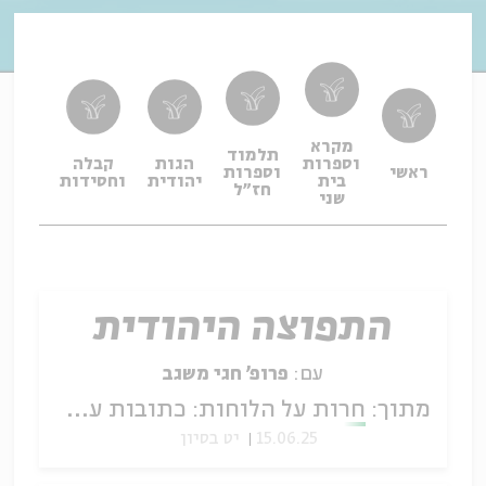
מקרא
תלמוד
וספרות
הגות
קבלה
תפיל
ראשי
וספרות
בית
יהודית
וחסידות
ופיו
חז"ל
שני
התפוצה היהודית
עם:
פרופ' חגי משגב
מתוך:
חרות על הלוחות: כתובות עתיקות מימי המקרא
15.06.25
יט בסיון