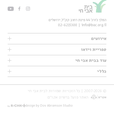
המלך ג'ורג' 44 פינת רחוב קק״ל, ירושלים
02-6215300
info@bac.org.il
אירועים
עיון
ספריית וידאו
אנגלית
ילדים
שיעורי בוקר
עוד בבית אבי חי
מוזיקה
מיוחדים
תערוכות
עיון
כללי
נוער
מיוחדים
מיוחדים
צרו קשר
ספרות ושירה
פודקאסטים מומלצים
ספרות ושירה
אודות
סדרות
כתבות
© 2007-2026 | כל הזכויות שמורות לבית אבי חי
הצהרת נגישות
אירועי עבר
קצה הקרחון
האתר פועל ברשיון אקו״ם
תנאי שימוש והצהרת פרטיות
אירועים בירושלים
על הדרך
חנות
ילדים
design by Dov Abramson Studio
מפלגת המחשבות
מוזיקה