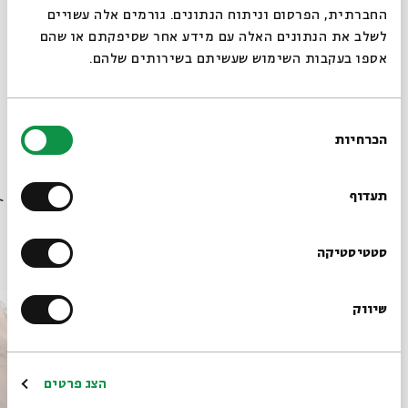
החברתית, הפרסום וניתוח הנתונים. גורמים אלה עשויים
לשלב את הנתונים האלה עם מידע אחר שסיפקתם או שהם
אספו בעקבות השימוש שעשיתם בשירותים שלהם.
מתוך המפגש חרות על הלוחות: | שיעור 6 - התפוצה
היהודית | פרופ' חגי משגב שהתקיים ב-15.06.25
בחירת
הורדת מקורות מתוך אירוע חרות על הלוחות: כתובות עתיקות
הכרחיות
הסכמה
מימי המקרא ובית שני
רוצים לדעת מה קורה
בבית אבי חי לפני כולם?
תעדוף
פרקים נוספים בסדרה
הרשמו לניוזלטר שלנו
סטטיסטיקה
שיווק
*כתובת דוא"ל
הרשמה
הצג פרטים