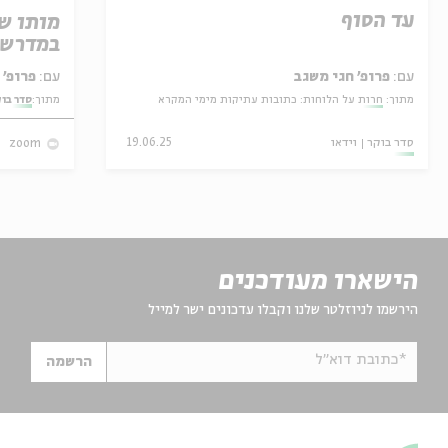
עד הסוף
מותו ש
במדרש 
עם:
פרופ' חגי משגב
עם:
פרופ' אביגדור שנאן
מתוך:
חרות על הלוחות: כתובות עתיקות מימי המקרא
מתוך:
סדר בו
סדר בוקר
וידאו
19.06.25
zoom
הישארו מעודכנים
הירשמו לניוזלטר שלנו וקבלו עדכונים ישר למייל
*כתובת דוא"ל
הרשמה