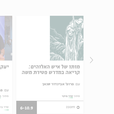
Paras
מותו של איש האלוהים:
יעקב
See Beyond | Rabb
קריאה במדרש פטירת משה
Parashat Hashavu
עם:
פרופ' אביגדור שנאן
עם:
פר
מתוך:
סדר בוקר
מתוך:
ה
28/07/26
zoom
סדר בו
6-10.9