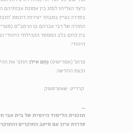
כיצד הצליחו למזג בין אמונת אבותיהם ה
בין קיום בלב הממסד הקהילתי היהודי ו
היהודי.
פרופ' (אמריטוס)
נַחֵם אילן
חוקר את ההיס
ובעת החדשה.
קרדיט: שאטרסטוק
_
תוכנית הלימוד היומית של בית אבי חי, בש
סדרות עיון עם מיטב החוקרים והחוקרו