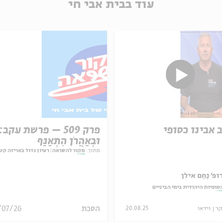
עוד בבית אבי חי
 אבינו כסופי
פרק 509 – פרשת עקב:
וּבְאַהֲרֹן הִתְאַנַּף
מתוך:
מקור להשראה: רעיון גדול באריזה קט
ופ' נַחֵם אילן
סוּפיות היהודית בימי הביניים
הסכת
/07/26
קר
וידאו
20.08.25