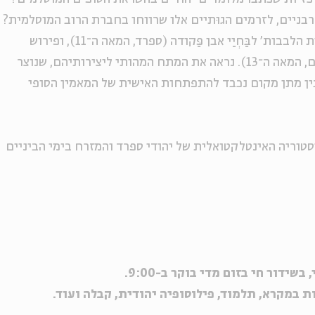
רבניים, לזרמים הגוּתיים אלו שרווחו בחברת הרוב המוסלמית?
בסדרה נעיין במבחר יצירות דוגמת 'חובות הלבבות' לבַּחְיַי אבן פַּקודה (ספרד, המאה ה־11), ופירוש
התורה של רבי אברהם בן הרמב"ם (מצרים, המאה ה־13). נראה את המתח המהותי ליצירותיהם, שנוצר
בין מתן מקום נכבד להתפתחות האישית של המאמין הסופי
טוריה האינטלקטואלית של יהודי ספרד והמזרח בימי הביניים
ידור חי בזום מדי בוקר ב-9:00.
ת במקרא, תלמוד, פילוסופיה יהודית, קבלה ועוד.