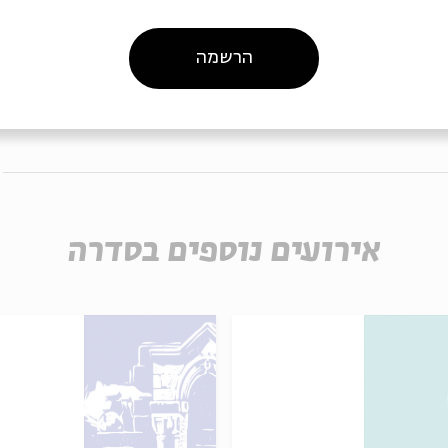
הרשמה
#5: הסוּפיות היהודית בימי הביניים |שיעור 5 - יעקב אבינו כסופי |
אירועים נוספים בסדרה