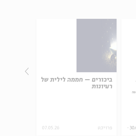
ביכורים – חממה לילית של
משה רבנו כ
רעיונות
נה
עם:
פרופ' נַחֵם 
מתוך:
הסוּפיות היה
30
פרויקט
07.05.26
סדר בוקר
וידאו