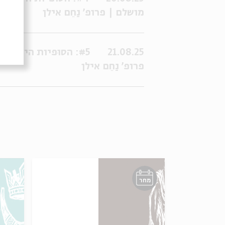
מושלם | פרופ' נַחֵם אילן
21.08.25
פרופ' נַחֵם אילן
מחר