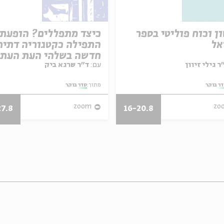
ן וכוח פוליטי בספר
כיצד מתפללים? הופעת
אל
התפילה כקטגוריה דתית
חדשה בשלהי העת העת
עם:
ד"ר שרגא ביק
ר בוקר
מתוך:
סדר בוקר
zoom
zo
27.8
16-20.8