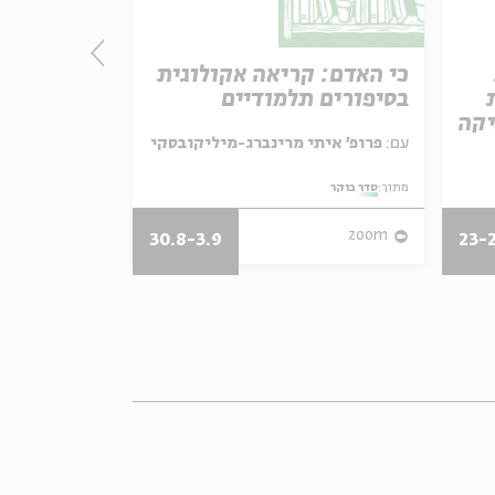
כי האדם: קריאה אקולוגית
מותו של א
בסיפורים תלמודיים
קריאה במד
יקה
עם:
פרופ' איתי מרינברג-מיליקובסקי
עם:
פרופ' אביגדור שנאן
מתוך:
סדר בוקר
מתוך:
סדר בוקר
zoom
zoom
30.8-3.9
23-