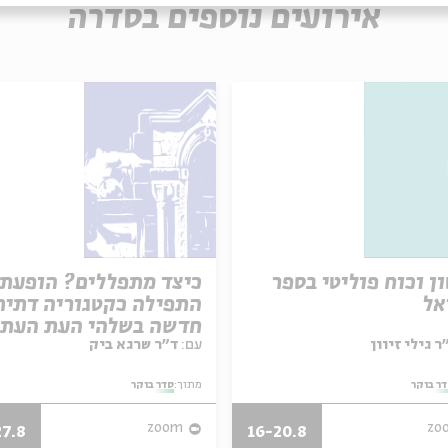
אירועים נוספים בסדרה
ן וכוח פוליטי בספר
כיצד מתפללים? הופעת
אל
התפילה כקטגוריה דתית
חדשה בשלהי העת העת
עם:
ד"ר שרגא ביק
ר בוקר
מתוך:
סדר בוקר
zoom
zo
27.8
16-20.8