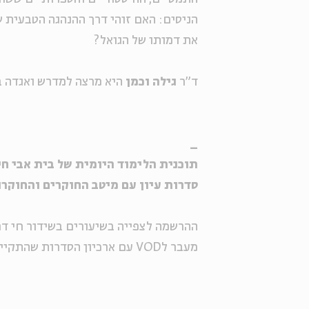
הניסים: האם זוהי דרך ההנהגה הטבעית 
את דמותו של הגואל?
ד"ר
גילה וכמן
היא מרצה למדרש ואגדה ב
_
תוכנית הלימוד היומית של בית אבי חי, בש
סדרות עיון עם מיטב החוקרים והחוקרו
ההרשמה לצפייה בשיעורים בשידור חי דרך ZOOM. לינק מצורף בכל עמוד ס
מעבר לVOD עם ארכיון הסדרות שהתקיימו >>