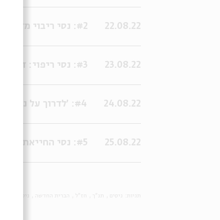
22.08.22
#2: נסי ריבוי מזון: השראה או חיקוי?
23.08.22
#3: נסי ריפוי: דע לפני מי אתה עומד
24.08.22
#4: 'לדרוך על נחשים' - גירוש שדים ומזיקים
25.08.22
#5: נסי החייאת מתים: מי מחזיק במפתחות?
תגיות:
ניסים
תנ"ך
חז"ל
הברית החדשה
ניסים ונפלא