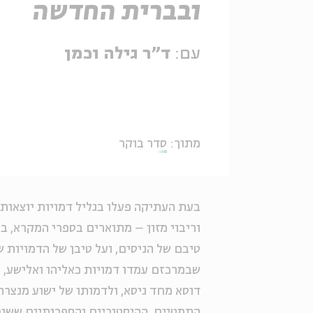
ובברית החדשה
עם:
ד״ר גילה וכמן
מתוך:
סדר בוקר
בעת העתיקה פעלו בגליל דמויות יוצאות ד
וריבוי מזון – מתוארים בספרי המקרא, 
טיבם של הניסים, ועל טיבן של הדמויות ש
שבמרכזם עמדו דמויות כאליהו ואלישע, ע
דוסא מחד גיסא, ולדמותו של ישוע מנצרת
התמטיים, ההיסטוריים והספרותיים ששורר