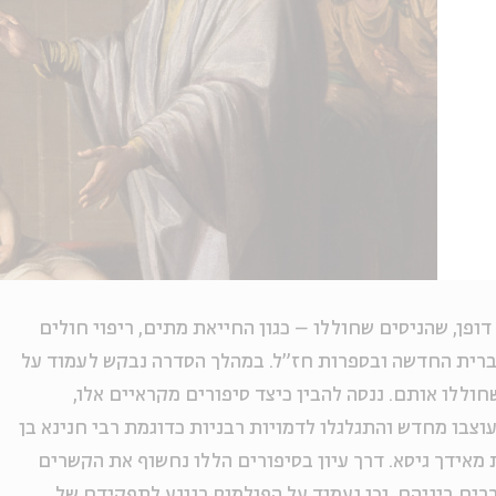
ופן, שהניסים שחוללו – כגון החייאת מתים, ריפוי חולים
בברית החדשה ובספרות חז"ל. במהלך הסדרה נבקש לעמוד על
חוללו אותם. ננסה להבין כיצד סיפורים מקראיים אלו,
וצבו מחדש והתגלגלו לדמויות רבניות כדוגמת רבי חנינא בן
 מאידך גיסא. דרך עיון בסיפורים הללו נחשוף את הקשרים
ים ביניהם, וכן נעמוד על הפולמוס בנוגע לתפקידם של