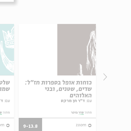
חים
כוחות אופל בספרות חז"ל:
שלטו
שדים, שטנים, ובני
שמו
האלוהים
עם:
ד"ר חן מרקס
עם:
ד"ר גילי זיוון
מתוך:
סדר בוקר
מתוך:
סד
om
zoom
9-13.8
29.3-7.4