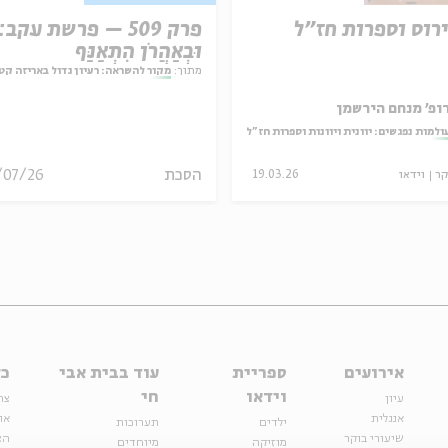
רוס וספרות חז"ל
פרק 509 – פרשת עקב:
וּבְאַהֲרֹן הִתְאַנַּף
מתוך:
מקור להשראה: רעיון גדול באריזה קט
ופ' מנחם הירשמן
ולמות נפגשים: יוונית ויוונות וספרות חז"ל
הסכת
/07/26
קר
וידאו
19.03.26
אירועים
ספריית
עוד בבית אבי
כל
וידאו
חי
עיון
צר
אנגלית
או
ילדים
תערוכות
שיעורי בוקר
הצ
מוזיקה
מיוחדים