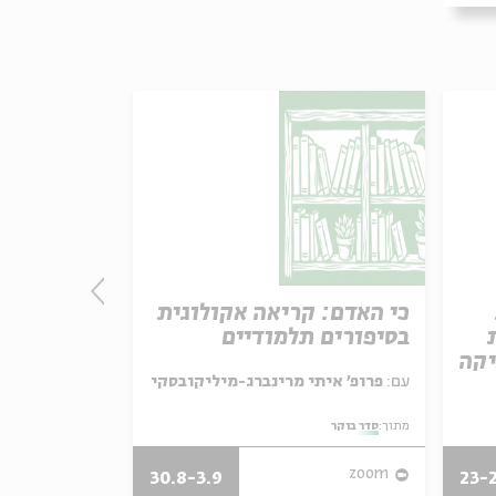
כי האדם: קריאה אקולוגית
מותו של א
בסיפורים תלמודיים
קריאה במד
יקה
עם:
פרופ' איתי מרינברג-מיליקובסקי
עם:
פרופ' אביגדור שנאן
מתוך:
סדר בוקר
מתוך:
סדר בוקר
zoom
zoom
30.8-3.9
23-