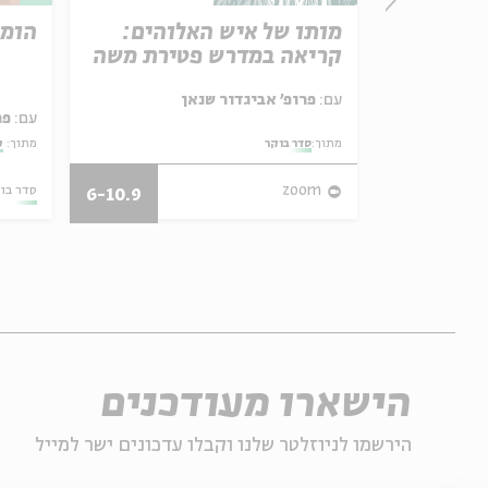
אהבה של
מותו של איש האלוהים:
הומי
ושל
קריאה במדרש פטירת משה
דה
עם:
פרופ' אביגדור שנאן
עם:
פר
פר האגדה
מתוך:
סדר בוקר
מתוך:
ע
03.08.21
zoom
סדר בו
6-10.9
הישארו מעודכנים
הירשמו לניוזלטר שלנו וקבלו עדכונים ישר למייל