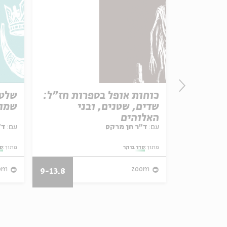
חים
כוחות אופל בספרות חז"ל:
שלטו
שדים, שטנים, ובני
שמו
האלוהים
עם:
ד"ר חן מרקס
עם:
ד"ר גילי זיוון
מתוך:
סדר בוקר
מתוך:
סד
om
zoom
9-13.8
29.3-7.4