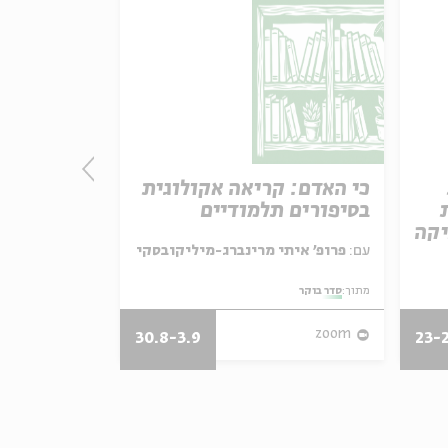
כי האדם: קריאה אקולוגית
מותו של א
בסיפורים תלמודיים
קריאה במד
יקה
עם:
פרופ' איתי מרינברג-מיליקובסקי
עם:
פרופ' אביגדור שנאן
מתוך:
סדר בוקר
מתוך:
סדר בוקר
zoom
zoom
30.8-3.9
23-