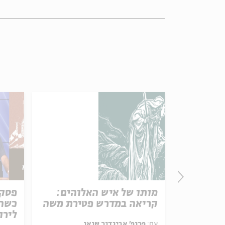
מותו של איש האלוהים:
פסק
קריאה במדרש פטירת משה
כשהק
לירו
עם:
פרופ' אביגדור שנאן