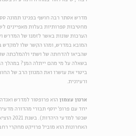
מדרש אסתר רבה חושף בפנינו תמונה ססגו
מחטיבות ספרותיות בעלות מאפיינים לשונ
הערכות שונות באשר לזמנו של המדרש ול
המובא במדרש, ומהו הקשר שלו למקדש ב
שהביאו להדחתה של ושתי ולהמלכתה של 
בשאלה על מי מהם ייתלה המן? במהלך הס
ביטוי את עושרו ואת המגוון הרב של החומ
ורעיונית.
ארנון עצמון
הוא פרופסור למדרש ואגדה
יחד עם פרופ' יוסף תבורי מהדורה מדעי
שכטר למד
האחרונות הוא מוביל פרויקט מחקרי רחב