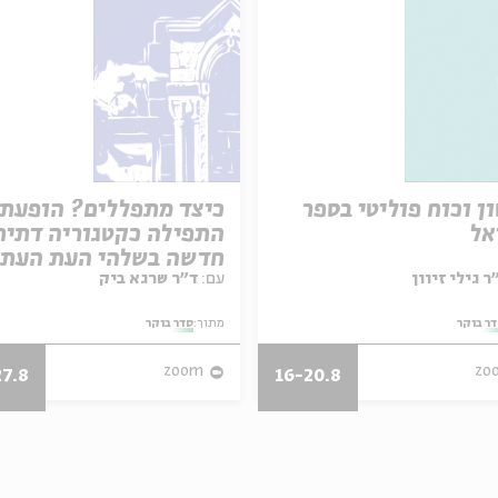
ן וכוח פוליטי בספר
כיצד מתפללים? הופעת
אל
התפילה כקטגוריה דתית
חדשה בשלהי העת העת
עם:
ד"ר שרגא ביק
ר בוקר
מתוך:
סדר בוקר
zoom
zo
27.8
16-20.8