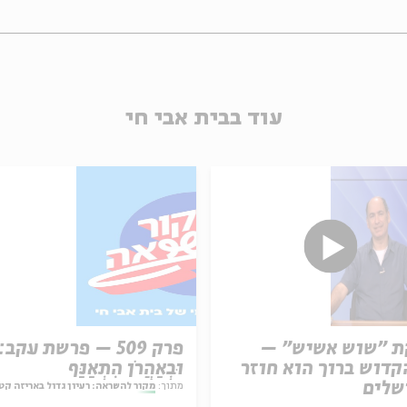
עוד בבית אבי חי
ת "שוש אשיש" –
פרק 509 – פרשת עקב:
דוש ברוך הוא חוזר
וּבְאַהֲרֹן הִתְאַנַּף
שלים
מתוך:
מקור להשראה: רעיון גדול באריזה קט