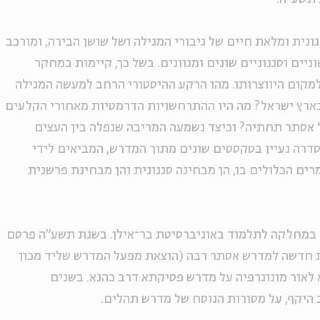
נית ומלאת חיים של גיבורי המגילה ושל שושן הבירה, ומורכב
יים וסגנוניים שונים ומגוונים. בשל כך, קיימות במחקר
מקום היווצרותו. מהו הרקע ההיסטורי הרחב למעשה המגילה
ארץ ישראל? מה היו ההתרחשויות הדרמטיות מאחורי הקלעים
אסתר תחתיה? וכיצד נשמעה המריבה שנפלה בין העצים
דרה נעיין בטקסטים שונים מתוך המדרש, המביאים לידי
רים הכלולים בו, הן מבחינה סגנונית והן מבחינת פרשנית
 במחלקה לתלמוד באוניברסיטת בר־אילן. בשנת תשע"ה פרסם
ת חדשה למדרש אסתר רבה (הוצאת מפעל המדרש שליד מכון
עי היהדות). בשנת 2021 הוציא לאור מונוגרפיה על מדרש פסיקתא דרב כהנא. בשנים
 היקף, על מסורות הנוסח של מדרש תהלים.