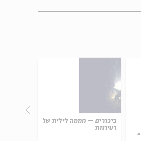
ביכורים – חממה לילית של
פסקת "אנכ
רעיונות
הלשון וכפ
נה