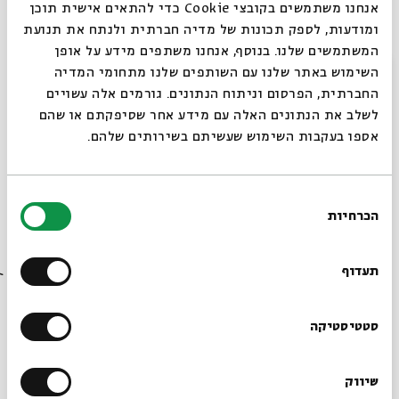
אנחנו משתמשים בקובצי Cookie כדי להתאים אישית תוכן
ומודעות, לספק תכונות של מדיה חברתית ולנתח את תנועת
מפגשים שהתקיימו
המשתמשים שלנו. בנוסף, אנחנו משתפים מידע על אופן
סגור
השימוש באתר שלנו עם השותפים שלנו מתחומי המדיה
החברתית, הפרסום וניתוח הנתונים. גורמים אלה עשויים
#1: פניך אבקש | שיעור 1 – מהי
04.01.26
לשלב את הנתונים האלה עם מידע אחר שסיפקתם או שהם
תפילה? | ד"ר רחלי פריש
אספו בעקבות השימוש שעשיתם בשירותים שלהם.
ראשון
9:00
#2: פניך אבקש | שיעור 2 –
05.01.26
בחירת
המחוות המלוות את התפילה? | ד"ר רחלי
הכרחיות
הסכמה
פריש
רוצים לדעת מה קורה
שני
9:00
בבית אבי חי לפני כולם?
תעדוף
#3: פניך אבקש | שיעור 3 – מפגש
06.01.26
פנים אל פנים | ד"ר רחלי פריש
הרשמו לניוזלטר שלנו
סטטיסטיקה
שלישי
9:00
שיווק
#4: פניך אבקש | שיעור 4 –
*כתובת דוא"ל
07.01.26