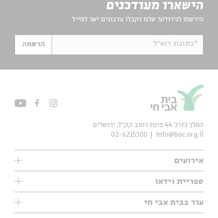
הישארו מעודכנים
הירשמו לניוזלטר שלנו וקבלו עדכונים ישר למייל
*כתובת דוא"ל
הרשמה
המלך ג'ורג' 44 פינת רחוב קק״ל, ירושלים
02-6215300
info@bac.org.il
אירועים
עיון
ספריית וידאו
אנגלית
ילדים
שיעורי בוקר
עוד בבית אבי חי
מוזיקה
מיוחדים
תערוכות