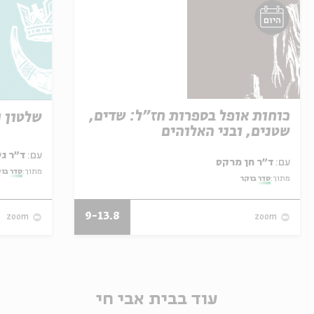
היום
כוחות אופל בספרות חז"ל: שדים,
שלטון ו
שטנים, ובני האלוהים
עם:
ד"ר גילי זיוון
עם:
ד"ר חן מרקס
מתוך:
סדר בו
מתוך:
סדר בוקר
9-13.8
zoom
zoom
עוד בבית אבי חי