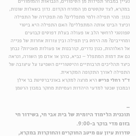
נעיין במבחר תפילות מן הסיפורים, הנבואות והמזמורים
במקרא, לצד טקסטים מן המזרח הקדום. נדון בשאלות שונות,
כגון: מהי תפילה ולמי מתפללים? מה תפקידה של התפילה
וכיצד הבינו אותה המתפללים? האם התפילה היא ביטוי
ספונטני לרחשי הלב או פעולה בעלת דפוסים קבועים
ומחייבים? מה היחס בין תפילה ובין צורות אחרות של פנייה
אל האלוהות, כגון נדרים, קורבנות או פעולות מאגיות? נבחן
גם את דמות המתפלל – נביא, כוהן או אדם מן השורה, ונראה
כיצד תהליכים תרבותיים והיסטוריים השפיעו על עיצובה של
התפילה לאורך התקופה המקראית.
ד״ר רחלי פריש
היא מרצה למקרא באוניברסיטת בר אילן
ובמכון שכטר למדעי היהדות ועמיתת מחקר במכון הרטמן
_
תוכנית הלימוד היומית של בית אבי חי, בשידור חי
בזום מדי בוקר ב-9:00.
סדרות עיון עם מיטב החוקרים והחוקרות במקרא,