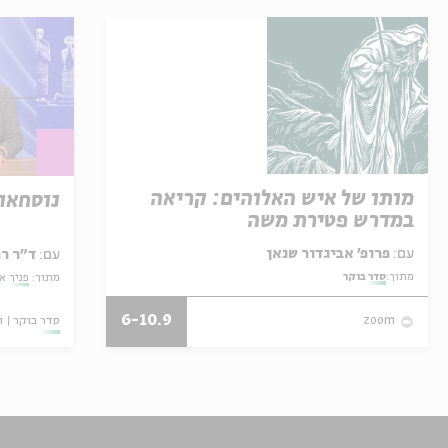
מותו של איש האלוהים: קריאה
נוסחאו
במדרש פטירת משה
עם:
פרופ' אביגדור שנאן
עם:
ד"ר ר
מתוך:
סדר בוקר
מתוך:
פניך א
6-10.9
סדר בוקר
ו
zoom