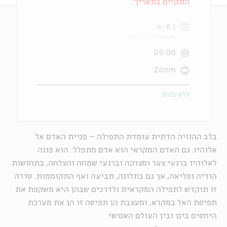
התקיים בתאריך:
ה
אנגלית
מיוחדי
4-8.1
טו בטבת
יט בטבת
09:00
Zoom
ללא עלות
בלב ההוויה הדתית עומדת התפילה – פניית האדם אל
אלוהיו. גם האדם המקראי הוא אדם מתפלל: הוא פונה
לאלוהיו ברגעי צער ומצוקה וברגעי שמחה והצלחה, בתחושות
הודיה ופליאה, אך גם בתלונה, תביעה ואף התקוממות. סדרה
זו תוקדש לתפילה המקראית ולדרכים שבהן היא משקפת את
תפיסת האל במקרא, ומעצבת הן תפיסה זו הן את מערכת
היחסים בינו ובין העולם האנושי.