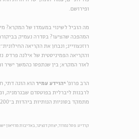
ופירושם.
מה הוביל לשינוי במעמדו של המקרא? מי ה
המהפכה שהציעו? בסדרה נעמיק בביקורת 
רוזנצווייג; ונבחן את הקריאה החילונית־צ
והקריאה הפמיניסטית של אילנה פרדס. נ
לאור המקרא; בין שנתפסו כהמשך ישיר ופו
הרב פרופ'
יהוידע עמיר
הוא הוגה דתי, 
לרבנות ליברלית בפוטסדם שבגרמניה, ופרו
מתמקד בסוגיות הגותיות ביהדות ב־200 השנים האחרונות.
קרדיט: פסל נמרוד, יצחק דנציגר, באדיבות מוזיאון ישר