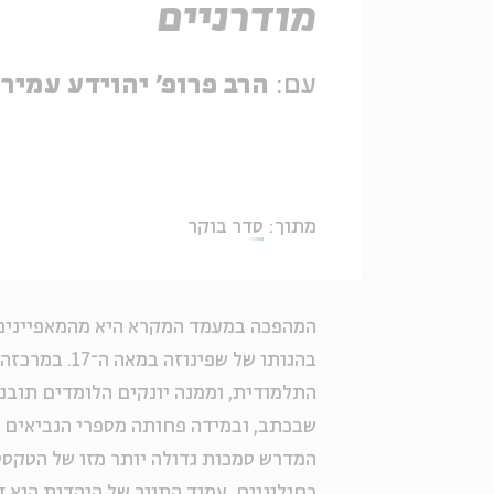
מודרניים
עם:
הרב פרופ' יהוידע עמיר
מתוך:
סדר בוקר
המהפכה במעמד המקרא היא מהמאפיינים ה
בהגותו של שפ
התלמודית, וממנה יונקים הלומדים תובנו
שבכתב, ובמידה פחותה מספרי הנביאים ו
המדרש סמכות גדולה יותר מזו של הטקסט 
כחילוניים, עמוד התווך של היהדות הוא ד