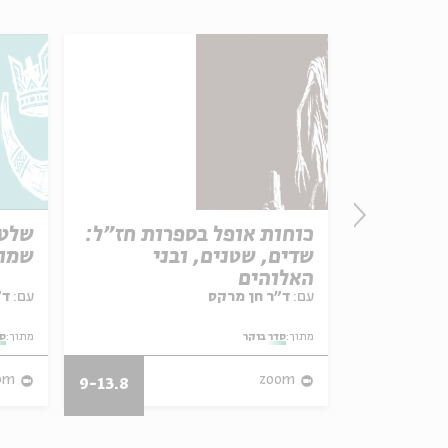
חים
כוחות אופל בספרות חז"ל:
שלטו
שדים, שטנים, ובני
שמו
האלוהים
עם:
ד"ר חן מרקס
עם:
ד"ר גילי זיוון
מתוך:
סדר בוקר
מתוך:
סד
om
zoom
9-13.8
29.3-7.4