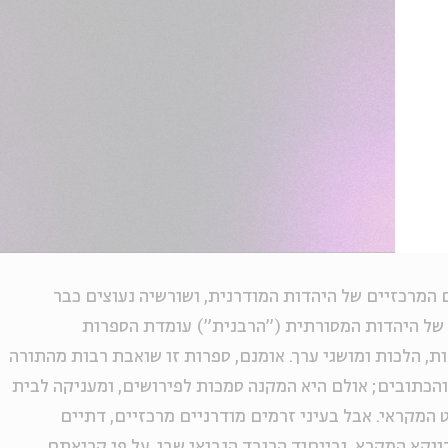
מרכזיים של היהדות המודרנית, ושורשיה נעוצים כבר
ינוזה במאה ה־17. במרכזה של היהדות המסורתית ("הרבנית") עומדת הספרות
ת, הלכות ומושגי ערך. אומנם, ספרות זו שואבת רבות מהתורה
הכתובים; אולם היא המקנה סמכות לפירושים, ומעניקה לבית
המקראי. אבל בעיני זרמים מודרניים מרכזיים, דתיים
ווקא המקרא, ובייחוד הרובד הנבואי שבו, על פי קריאתם