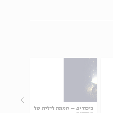
ביכורים – חממה לילית של
התורה - חו