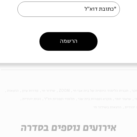
*כתובת דוא"ל
#4: מהפכת המקרא | פרק 4 - דוד בן גוריון | הרב פרופ' יהוידע
הרשמה
#5: מהפכת המקרא | פרק 5 - קריאות פמיניסטיות | הרב פרופ' יהוידע
ח
קר
תכנית הלימוד היומית של בית אבי חי
ZOOM
שידור חי
סדרות עיון
הרצאות
י
שיעור יומי
מקרא וספרות בית שני
תלמוד וספרות חז"ל
הגות יהודית
 יהודית
הרצאות בשידור חי
אירועים נוספים בסדרה