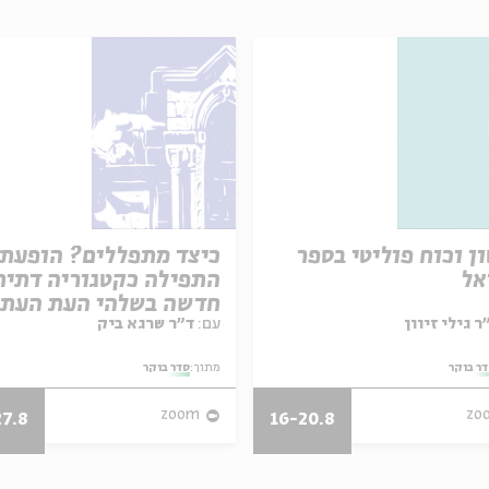
ן וכוח פוליטי בספר
כיצד מתפללים? הופעת
אל
התפילה כקטגוריה דתית
חדשה בשלהי העת העת
עם:
ד"ר שרגא ביק
ר בוקר
מתוך:
סדר בוקר
zoom
zo
27.8
16-20.8