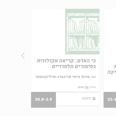
כי האדם: קריאה אקולוגית
מותו של א
בסיפורים תלמודיים
קריאה במד
יקה
עם:
פרופ' איתי מרינברג-מיליקובסקי
עם:
פרופ' אביגדור שנאן
מתוך:
סדר בוקר
מתוך:
סדר בוקר
zoom
zoom
30.8-3.9
23-