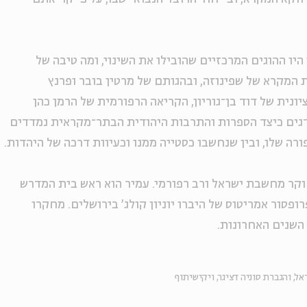
יו ההוגים המרכזיים שהובילו את השינוי, ומה טיבה של
המקרא של שפינוזה, ובהגותם של מרטין בובר ופרנץ
יונית של דוד בן־גוריון, הקריאה הרפורמית של הרמן כהן
דגים כיצד הספרות והתרבות היהודית הבתר־מקראית נמדדים
רה שלו, ובין שנחשבו כסטייה ממנו וכעיוות דרכה של היהדות.
חוקר מחשבת ישראל ורב רפורמי. עמיר הוא ראש בית המדרש
פסור אמריטוס של היברו יוניון קולג' בירושלים. מחקרו
אל, והגברת סוניה דציגר, ויקישיתוף