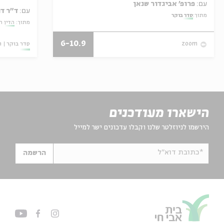
עם:
פרופ' אביגדור שנאן
עם:
ד"ר דו
מתוך:
סדר בוקר
מתוך:
הדין הש
6-10.9
סדר בוקר
ו
zoom
הישארו מעודכנים
הירשמו לניוזלטר שלנו וקבלו עדכונים ישר למייל
*כתובת דוא"ל
הרשמה