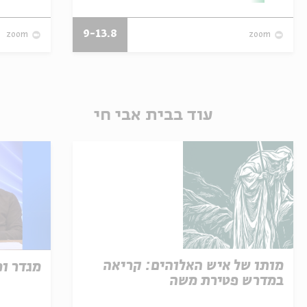
9-13.8
zoom
zoom
עוד בבית אבי חי
מותו של איש האלוהים: קריאה
מגדר ו
במדרש פטירת משה