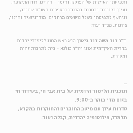
ותפיסתו האישית של הפוסק; והזמן – דהיינו, רוח התקופה.
נעיין בסוגיות נבחרות בהגותו ובספרות השו"ת שחיבר,
וניחשף לתפיסתו בשלל נושאים מרתקים: מודרניזציה וחילון,
ציונות, מגדר ועוד.
ד"ר
דוד משה דוד ביטון
הוא
ראש החוג ללימודי יהדות
בקרית האקדמית אונו ויו"ר כולנא - בית לתרבות זהות
ומסורת.
_
תוכנית הלימוד היומית של בית אבי חי, בשידור חי
בזום מדי בוקר ב-9:00.
סדרות עיון עם מיטב החוקרים והחוקרות במקרא,
תלמוד, פילוסופיה יהודית, קבלה ועוד.