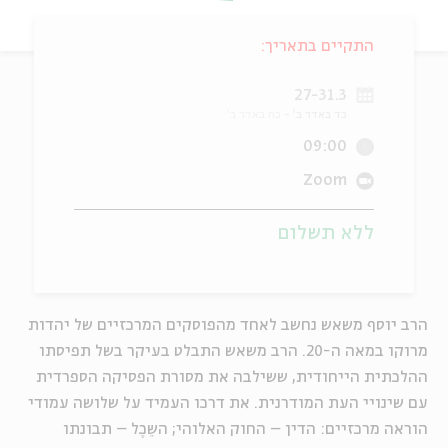
ה
אנגלית
מיוחדי
התקיים בתאריך:
27-31.3
כד באדר ב'
כח באדר ב'
09:00
Zoom
ללא תשלום
הרב יוסף משאש נחשב לאחד מהפוסקים המרכזיים של יהדות
מרוקו במאה ה-20. הרב משאש התבלט בעיקר בשל תפיסתו
ההלכתית הייחודית, ששילבה את מסורת הפסיקה הספרדית
עם שינויי העת המודרנית. את דרכו העמיד על שלושה עמודי
הוראה מרכזיים: הדין – החוק האלוהי; השֵכֶל – תבונתו