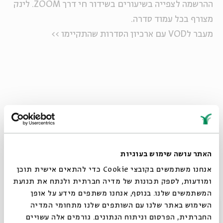
ההרשמה לצפייה בשיעורים בשידור חי דרך ZOOM. לינק
מצורף בכל עמוד סדרה.
מעבר לVOD עם ארכיון הסדרות שהתקיימו >>
הורדת מקורות
שיתוף
הוספה ליומן
הרשמה לאירועים דומים
האתר עושה שימוש בעוגיות
אנחנו משתמשים בקובצי Cookie כדי להתאים אישית תוכן
סדרה של מפגשים
ומודעות, לספק תכונות של מדיה חברתית ולנתח את תנועת
המשתמשים שלנו. בנוסף, אנחנו משתפים מידע על אופן
סגור
השימוש באתר שלנו עם השותפים שלנו מתחומי המדיה
מפגשים שהתקיימו
החברתית, הפרסום וניתוח הנתונים. גורמים אלה עשויים