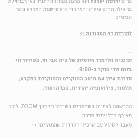
פרופ'
יהונתן יעקבס
הוא מרצה במחלקה לתנ"ך באוניברסיטת
בר אילן. תחום עיסוקו המחקרי הוא פרשנות המקרא בימי
הביניים.
להורדת דף המקורות >>
_
תוכנית הלימוד היומית של בית אבי חי, בשידור חי
בזום מדי בוקר ב-9:00.
סדרות עיון עם מיטב החוקרים והחוקרות במקרא,
תלמוד, פילוסופיה יהודית, קבלה ועוד.
ההרשמה לצפייה בשיעורים בשידור חי דרך ZOOM. לינק
מצורף בכל עמוד סדרה.
מעבר לVOD עם ארכיון הסדרות שהתקיימו >>