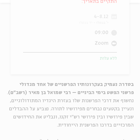
התקיים בתאריך:
ה
אנגלית
מיוחדי
4-8.12
י' בכסלו
יד בכסלו
09:00
Zoom
ללא עלות
בסדרה נעמיק בעקרונותיו הפרשניים של אחד מגדולי
פרשני הפשט בימי הביניים – רבי שמואל בן מאיר (רשב"ם)
.
נחשוף את דרכי הפרשנות שלו בעזרת היגדיו המתודולוגיים,
ונעיין בקטעים נבחרים מפירושיו לתורה. נצביע על ההבדלים
שבין פירושיו ובין פירושי רש"י זקנו, ונבליט את החידושים
המרכזיים בדרכו הפרשנית הייחודית.