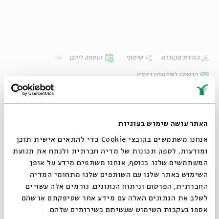
הורדת מקורות
שיתוף
הוספה ליומן
הרשמה לאירועים דומים
סדרה של מפגשים
האתר עושה שימוש בעוגיות
אנחנו משתמשים בקובצי Cookie כדי להתאים אישית תוכן
ומודעות, לספק תכונות של מדיה חברתית ולנתח את תנועת
מפגשים שהתקיימו
המשתמשים שלנו. בנוסף, אנחנו משתפים מידע על אופן
סגור
השימוש באתר שלנו עם השותפים שלנו מתחומי המדיה
#1: תולדותיו
04.12.22
החברתית, הפרסום וניתוח הנתונים. גורמים אלה עשויים
ויצירתו
לשלב את הנתונים האלה עם מידע אחר שסיפקתם או שהם
ראשון
19:00
אספו בעקבות השימוש שעשיתם בשירותים שלהם.