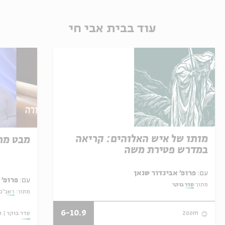
עוד בבית אבי חי
מותו של איש האלוהים: קריאה
מבט מח
במדרש פטירת משה
עם:
פרופ' אביגדור שנאן
עם:
פרופ' 
מתוך:
סדר בוקר
מתוך:
רשב"ם:
6-10.9
סדר בוקר
ו
zoom