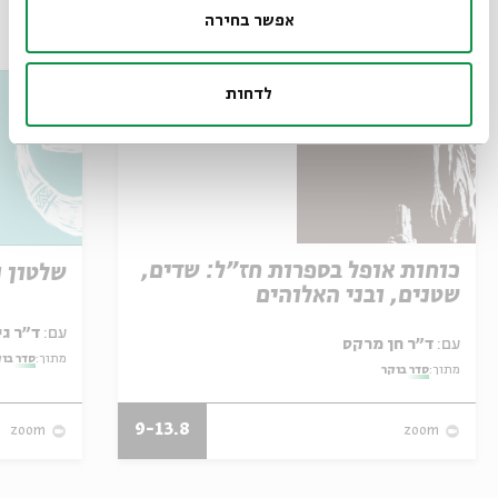
אפשר בחירה
אירועים נוספים בסדרה
לדחות
כוחות אופל בספרות חז"ל: שדים,
שלטון ו
שטנים, ובני האלוהים
עם:
ד"ר גילי זיוון
עם:
ד"ר חן מרקס
מתוך:
סדר בו
מתוך:
סדר בוקר
9-13.8
zoom
zoom