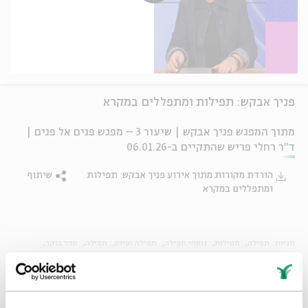
פניך אבקש: תפילות ומתפללים במקרא
מתוך המפגש פניך אבקש | שיעור 3 – מפגש פנים אל פנים |
ד"ר רחלי פריש שהתקיים ב-06.01.26
הורדת מקורות מתוך אירוע פניך אבקש: תפילות
שיתוף
ומתפללים במקרא
תגיות:
תפילה
תפילות
נוסחי תפילה
תפילה ופיוט
תפילה
סדר בוקר
תכנית הלימוד היומית של בית אבי חי
ZOOM
שידור חי
סדרות עיון
הרצאות
סדרת שיעורי בוקר
שיעור בוקר
לימוד בוקר
לימוד יומי
שיעור יומי
הגות יהודית
תפילה ופיוט
מחשבת ההלכה
הרצאות בשידור חי