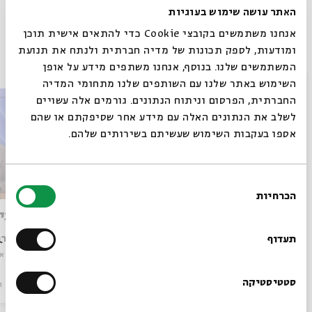
האתר עושה שימוש בעוגיות
אנחנו משתמשים בקובצי Cookie כדי להתאים אישית תוכן
ומודעות, לספק תכונות של מדיה חברתית ולנתח את תנועת
פרקים נוספים בסדרה
המשתמשים שלנו. בנוסף, אנחנו משתפים מידע על אופן
סגור
השימוש באתר שלנו עם השותפים שלנו מתחומי המדיה
החברתית, הפרסום וניתוח הנתונים. גורמים אלה עשויים
לשלב את הנתונים האלה עם מידע אחר שסיפקתם או שהם
אספו בעקבות השימוש שעשיתם בשירותים שלהם.
בחירת
הכרחיות
הסכמה
רוצים לדעת מה קורה
נוסחאות, רגשות ובקשות
מתווכי
בבית אבי חי לפני כולם?
עם:
ד"ר רחלי פריש
עם:
ד"ר ר
תעדוף
מתוך:
פניך אבקש: תפילות ומתפללים במקרא
מתוך:
פניך א
הרשמו לניוזלטר שלנו
סטטיסטיקה
סדר בוקר
וידאו
08.01.26
סדר בוקר
ו