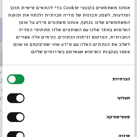
פרקים נוספים בסדרה
אנחנו משתמשים בקובצי Cookie כדי להתאים אישית תוכן
ומודעות, לספק תכונות של מדיה חברתית ולנתח את תנועת
המשתמשים שלנו. בנוסף, אנחנו משתפים מידע על אופן
סגור
השימוש באתר שלנו עם השותפים שלנו מתחומי המדיה
החברתית, הפרסום וניתוח הנתונים. גורמים אלה עשויים
לשלב את הנתונים האלה עם מידע אחר שסיפקתם או שהם
אספו בעקבות השימוש שעשיתם בשירותים שלהם.
פסקת "שוש אשיש" – כשהקדוש
בחירת
פסקת "
הכרחיות
ברוך הוא חוזר לירושלים
וכפל ה
הסכמה
רוצים לדעת מה קורה
עם:
פרופ' ארנון עצמון
עם:
פרופ' 
בבית אבי חי לפני כולם?
תעדוף
מתוך:
מן המיצר אל הנחמה: עיונים בפסיקתא דרב כהנא
מתוך:
מן המי
סדר בוקר
וידאו
09.07.26
סדר בוקר
ו
הרשמו לניוזלטר שלנו
סטטיסטיקה
שיווק