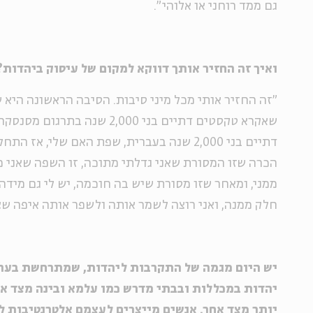
גם ממד רוחני או אלוהי".
ואיך זה החזיר אותך דווקא למקום של עיסוק ביהדות?
"זה החזיר אותי מכל מיני סיבות. הסיבה הראשונה היא ש
שאקרא טקסטים דתיים בני 2,000 שנה
דתיים בני 2,000 שנה בעברית, שפת האם שלי, אז
הכרה שזו המסורת שאני גדלתי מתוכה, זו השפה שאני 
ממני, ומאחר שזו מסורת שיש בה חוכמה, יש לי גם מידה 
חלק ממנה, ואני רוצה לשמר אותה ולשפר אותה איפה שצ
יש היום מגמה של התקרבות ליהדות, שמתרחשת בערוצ
יהדות במכללות ובבתי מדרש כמו עלמא ובינה מצד א
יותר מצד אחר. אנשים מייצרים לעצמם אלטרנטיבות ל