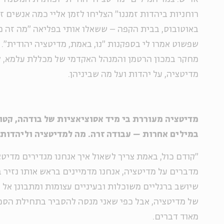
רוחניות ביהדות זמננו" הצליחו לזמן אליי כמה אנשים ז
באוטובוס, בבית הקפה – ששאלו אותי בפליאה "מה זה מד
שפשוט אמרו לי בספקנות "נו, באמת, מדיטציה יהודית". 
מחקר במכון הרטמן והמנהל האקדמי של מכללת עלמא, ל
מדיטציה, על יהדות ועל מה שביניהן.
מדיטציה מעוררת בי מיד אסוציאציות של בודהה, קטו
במילים אחרות – עבודה זרה. מה למדיטציה וליהדות
"קודם כול, באמת צריך לשאול איך אנחנו מגדירים מדיטצ
מדברים על מדיטציה, אנחנו מדמיינים בראש אותו נזיר ב
שיושב ברגליים משוכלות ובעיניים עצומות ומתבונן אל ת
של מדיטציה, אבל כפי שאני מנסה להסביר בתחילת הספ
מאוד דברים.