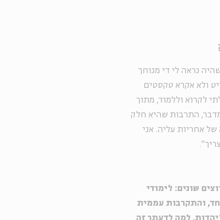
היה נראה לי די מגוחך
 בתרגום מסנסקריט ולא אקרא טקסטים
 התחלתי לקרוא וללמוד, מתוך
מדבר, התרבות שהיא חלק
של אחריות עליה. אני
ריך".
ים שונים: לימודי
חד, והתקרבות עממית
יהדות. למה לדעתך זה