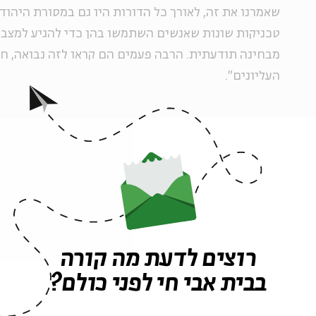
שאמרנו את זה, לאורך כל הדורות היו גם במסורת היהו
טכניקות שונות שאנשים השתמשו בהן כדי להגיע למצבי
מבחינה תודעתית. הרבה פעמים הם קראו לזה נבואה, חזי
העליונים".
אז כשאנחנו מדברים על מדיטציה, אנחנו כוללים גם נב
ירמיהו היו מדיטטיביים?
"יש הרבה חוקרים שאומרים שהנביאים ודאי תרגלו תרגו
לחזיונות שלהם; הרי זה לא סתם נוחת על בן אדם. זאת 
במובן הזה שהיא מטילה על העבר משהו שלאו דווקא קיי
רוצים לדעת מה קורה
הוא אקדמי, ולכן לא יכולתי להניח הנחות ספקולטיביות 
בטקסט. אם אנחנו מסתכלים על הטקסט של הנביאים, אנ
בבית אבי חי לפני כולם?
מתרגלים שום דבר. אדרבה, כאשר הקב"ה פונה אליהם, ה