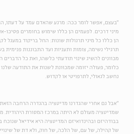
"בעצם, אפשר לומר ככה: מרגע שהאדם עמד על דעתו, הו
מיני דרכים. לפעמים הן כללו שימוש בחומרים פסיכו-אק
הן כללו כל מיני תרגולות שונות: החל בריקוד במעגל לקול
תרגילי נשימה, צומות ותעניות ועד התבוננות פנימית ב
מכוונים להשיג שינוי תודעתי כלשהו, ואת כל הדברים הא
כלומר, פעולה יזומה שמכוּונת לשנות את התודעה שלנו
נחשב לגאולי, לתרפויטי או לקדוש.
"אבל גם אחרי שהגדרנו מדיטציה בהגדרה הרחבה הזאת, 
שמדיטציה מעולם לא היתה במרכז המסורת היהודית. מה 
בבודהיזם ובהינדואיזם המדיטציה היא אידיאל שנוכח ב
של קהילה, של עם, של הלכה, של חוק, ולא דת של שינויי