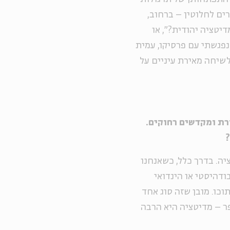
רים לחלוטין – ברחוב,
יטציה יהודית?", או
נפגשתי עם פרסיקו, עמית
שיחה מאירת עיניים על
רת ומקדשים רחוקים.
?
יה. בדרך כלל, כשאנחנו
ודהיסטי או הינדואי
וכו. מובן שזה סוג אחד
ר – מדיטציה היא הרבה