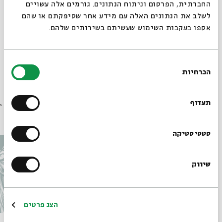
החברתית, הפרסום וניתוח הנתונים. גורמים אלה עשויים
לשלב את הנתונים האלה עם מידע אחר שסיפקתם או שהם
אספו בעקבות השימוש שעשיתם בשירותים שלהם.
בחירת
הכרחיות
הסכמה
תגיות:
אקטואליה 14
חברה
רוצים לדעת מה קורה
בבית אבי חי לפני כולם?
תעדוף
עוד בבית אבי חי
הרשמו לניוזלטר שלנו
סטטיסטיקה
שיווק
*כתובת דוא"ל
הרשמה
הצג פרטים