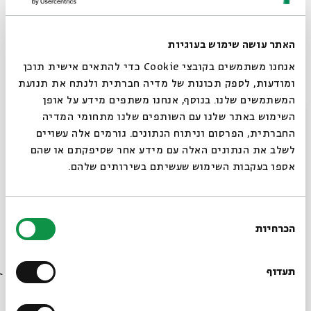
התוצאה הסופית: ישראל במשחקי גביע העולם 1970! המאמן
הקשוח שפר הזיל ים של דמעות. ראש הממשלה גולדה מאיר
האתר עושה שימוש בעוגיות
בישרה במברק ברכה כי היא "מצטרפת לשמחת אוהדי הכדורגל
והעם בישראל".
אנחנו משתמשים בקובצי Cookie כדי להתאים אישית תוכן
ומודעות, לספק תכונות של מדיה חברתית ולנתח את תנועת
המשתמשים שלנו. בנוסף, אנחנו משתפים מידע על אופן
סגור
השימוש באתר שלנו עם השותפים שלנו מתחומי המדיה
החברתית, הפרסום וניתוח הנתונים. גורמים אלה עשויים
דם, יזע ודמעות
לשלב את הנתונים האלה עם מידע אחר שסיפקתם או שהם
אספו בעקבות השימוש שעשיתם בשירותים שלהם.
באלבום הקלפים שיצא אותו קיץ וריגש עד מאוד את ילדי ישראל
בחירת
נרשם בצד תאריך הלידה של כל שחקן ושם הקבוצה שאליה הוא
הכרחיות
הסכמה
משתייך גם סעיף נוסף: "מקצוע". צמד השי"נים בלט בחריגותו,
רוצים לדעת מה קורה
משום שרק אצלו התשובה לסעיף זה היתה "כדורגלן". כל שאר
בבית אבי חי לפני כולם?
השחקנים עסקו במקצועות נוספים: נהג (קרי, בעל מניה בדן או
תעדוף
באגד!), חשמלאי, איש מכירות, טכנאי.