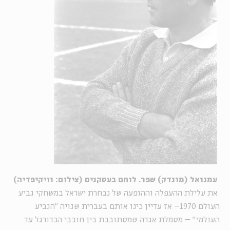
עמנואל (מונדק) שפר. לוחם בעסקנים (צילום: וויקיפדיה)
את עלילת ההעפלה וההופעה של נבחרת ישראל במשחקי גביע
העולם 1970– אז עדיין כינו אותם בעברית שגויה "הגביע
העולמי" – מסמלת אגדה שמסתובבת בין חובבי הכדורגל עד