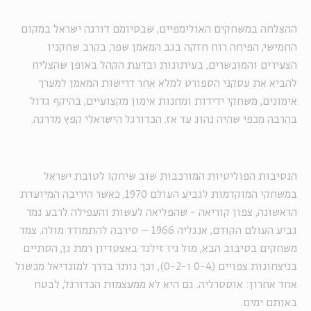
ההצלחה במשחקים האולימפיים, שבסיומם דורגה ישראל במקום
החמישי, הפיחה רוח חזקה בגב המאמן שפר, בקרב שחקניו
הצעירים והמוכשרים, בעיתונות ובדעת הקהל באופן שהצליח
להביא את עסקני הספורט למלא אחר דרישות המאמן למערך
אימונים, משחקי ידידות ומחנות אימון מקצועיים, בהיקף גדול
בהרבה מכפי שהיה נהוג עד אז. הכדורגל הישראלי קפץ מדרגה.
הנסיבות הפוליטיות המורכבות שוב שיחקו לטובת ישראל
במשחקי המוקדמות לגביע העולם 1970, כאשר היריבה המיועדת
הראשונה, צפון קוריאה - שהפליאה לעשות והעפילה לרבע גמר
גביע העולם הקודם, אנגליה 1966 – סירבה להתמודד מולה. צמד
משחקים בסיבוב הבא, מול ניו זילנד באצטדיון רמת גן, הסתיים
בניצחונות צפויים (0-4 ו-0-2), וכך נותר בדרך למונדיאל מכשול
אחד אחרון: אוסטרליה. גם היא לא ממעצמות הכדורגל, לבטח
באותם ימים.