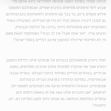
תזונה קפדני. במהלך השנה שקדמה למונדיאל כינס אותם מדי
שבוע לימי אימונים מתישים בקיבוץ שפיים, שבמהלכם התאמנו
שלוש פעמים ביום, בד בבד עם אימונים ולמשחקים בקבוצותיהם.
גם סגנון דיבורו ועומק קולו לא היו מן העדינים. כשהבחין באחד
השחקנים יוצא מהמקלחת ודורך בדרכו על חולצת הנבחרת,
הרעים עליו: "איך אתה מעז? אין לך כבוד? כשחלמתי לצאת משם
חי, לא דמיינתי שייוולד החוצפן שינגב רגליים בסמל ישראל".
למוד ניסיון מהמשחקים בגבהים של מכסיקו סיטי, דלילת החמצן,
הוציא שפר את שחקניו למחנות אימון ארוכים ומתישים, כמעט
אכזריים, באזורים הרריים במיוחד ברחבי העולם: באדיס אבבה
שבאתיופיה, במדינת קולורדו בארצות הברית ובטולוקה
שבמכסיקו. הגאווה הלאומית הניעה את השחקנים למאמץ יתר.
לגישתם, "אם החברים שלנו עשו את זה בששת הימים והם
עומדים במלחמת ההתשה, גם אנחנו ניתן למען המדינה דם, יזע
ודמעות".