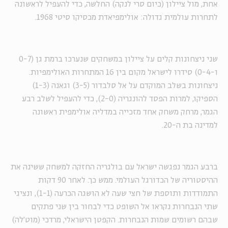
אחת, מול ציילון (כיום סרי לנקה) החלשה, כדי להעפיל לראשונה
לתחרות עולמית גדולה: אולימפיאדת מכסיקו סיטי 1968.
שני ניצחונות קלים על ציילון במשחקים שנערכו ברמת גן (0-7
ו-0-4) סידרו לישראל מקום בין 16 המתחרות האולימפיות.
ניצחונות בשלב המוקדם על אל סלבדור (3-5) וגאנה (1-3)
הספיקו, למרות הפסד להונגריה (2-0), כדי להעפיל לשלב רבע
הגמר, מרחק משחק אחד מזכייה במדליה אולימפית ראשונה
למדינה בת ה-20.
ברבע הגמר נפגשה ישראל עם בולגריה החזקה למשחק ששינה את
ההיסטוריה של הכדורגל העולמי. ממש כך. לאחר 90 דקות
התמודדות ותוספת של חצי שעה לא הושגה הכרעה (1-1), ונציגי
שתי הנבחרות נקראו אל השופט כדי לבחור בין שני פתקים
שבהם רשומים שמות הנבחרות. הקפטן הישראלי, מרדכי (מוט'לה)