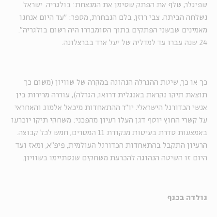
שפיגלר, שלף את הפתק שסימן את המנצחת: בולגריה. ישראל
נשלחה הביתה. צבי רוזן, בלם הנבחרת, מספר: "עד היום אנחנו
מאמינים שבשני הפתקים בתוך הסומבררו היה רשום בולגריה".
24 שנה עברו עד למדליה של יעל ארד בברצלונה.
כך או כך, שיטת ההגרלה הנהוגה במקרה של שוויון (משום כך
תוצאת תיקו נקראת באנגלית דרואו, הגרלה), עוררה מרירות בין
אנשי הכדורגל הישראלי. יו"ר ההתאחדות מיכאל אלמוג והאחראי
על קשרי החוץ יוסף דגן העלו רעיון מהפכני: משחקי תיקו יוכרעו
באמצעות סדרת בעיטות מנקודת 11 המטרים, חמש לכל קבוצה.
הרעיון התקבל בהתאחדות הכדורגל העולמית, פיפ"א, ומאז ועד
היום זו השיטה הנהוגה להכרעת משחקים שנסתיימו בשוויון.
גולדה בכנף