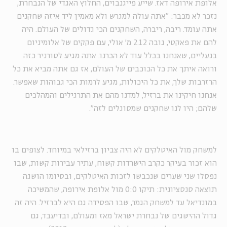
אלופת אירופה דאז. שייע פייגנבוים, החלוץ האגדי של הנבחרת,
נזכר לא מכבר: "אתה עולה למגרש ולא מאמין ליד איזה שחקנים
אתה עומד. ריבה, ריברה, השחקנים הכי גדולים של העולם. היה
להם את פאקטי, גובה 2.12 מ' אולי, עם פקקים של אלומיניום
בנעליים, שאנחנו בכלל עוד לא הכרנו. אתה מגיע לטורניר כזה
ורואה איתך את כל הכוכבים של העולם, אז גם אתה מביא את כל
הרזרבות שלך, את כל היכולות, מגיע לרמות הכי גבוהות שאפשר.
אנחנו חיקינו את ברזיל, למדנו מהם את התרגילים והמהלכים
שלהם; היו לנו שחקנים שמסוגלים לזה".
למשחק מול האיטלקים לא היה צביון ברזילאי במיוחד. לצופים בו
הוא זכור בעיקר כקרב הישרדות קשוח, עתיר עבירות קשות, שבו
נפסלו שני שערים שנכבשו לזכות האיטלקים, ובסיומו הושגה
תוצאה סנסציונית: תיקו 0:0 מול אלופת אירופה, שהמשיכה
במונדיאל עד למשחק הגמר, שבו הפסידה גם היא לברזיל. היה זה
גדול ההישגים של נבחרת ישראל מאז ומעולם, ובדיעבד, גם