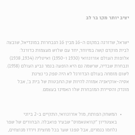
יציב יותר מקו בר לב
ישראל, שדורגה במקום ה-16 מבין 16 הנבחרות במונדיאל, שובצה
לבית מוקדם קשה במיוחד, יחד עם שלוש מעצמות כדורגל:
אלופות העולם אורוגוואי (1930 ו-1950) ואיטליה (1934, 1938)
ונבחרת שבדיה, שרשמה גם היא הופעה בגמר גביע העולם (1958).
לשום מומחה בעולם הכדורגל לא היה ספק כי נציגת
אסיה-אוקיאניה אמורה להיות שק החבטות של בית ב', אבל
מונדק והסיירת המובחרת שלו האמינו בעצמם.
המשחק הפותח, מול אורוגוואי, התקיים ב-2 ביוני
באצטדיון "קוואטאמוס" שבעיר פואבלה. הבחורים של שפר
נלחמו כנמרים, אבל ספגו שער בכל מחצית וירדו מנוצחים,