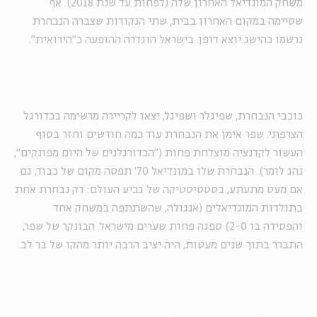
משחק המונדיאל האחרון שלה (לפחות עד שנת 2018). אף
שסיימה במקום האחרון בבית, שתי הנקודות שצברה הנבחרת
נרשמו כהישג יוצא דופן. בישראל הוגדרה ההופעה כ"הירואית".
כוכבי הנבחרת, שפיגלר ושפיגל, יצאו לקריירה מרשימה בכדורגל
הצרפתי. שפר אימן את הנבחרת עוד כמה חודשים וחזר בסוף
העשור לקדנציה מוצלחת פחות ("הכדורגלנים של היום מפונקים",
נהג לומר). הנבחרת שלו במונדיאל 70' תפסה מקום של כבוד, גם
אם מעט מתעתע, בסטטיסטיקה של גביע העולם: רק נבחרת אחת
בתולדות המונדיאלים (אנגולה, שהשתתפה במשחק אחד
והפסידה בו 2-0) ספגה פחות שערים מישראל. הבונקר של שפר,
התברר בתוך שנים מעטות, היה יציב הרבה יותר מהקו של בר לב.