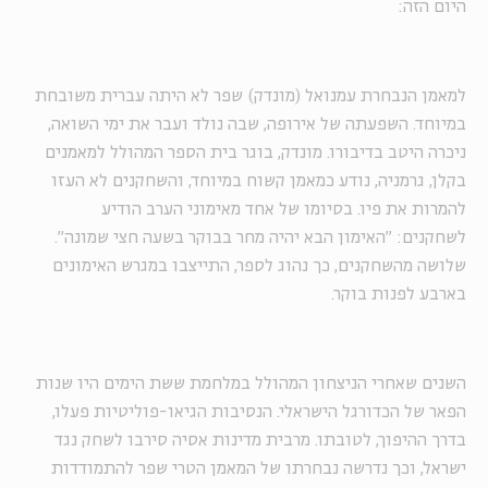
היום הזה:
למאמן הנבחרת עמנואל (מונדק) שפר לא היתה עברית משובחת
במיוחד. השפעתה של אירופה, שבה נולד ועבר את ימי השואה,
ניכרה היטב בדיבורו. מונדק, בוגר בית הספר המהולל למאמנים
בקלן, גרמניה, נודע כמאמן קשוח במיוחד, והשחקנים לא העזו
להמרות את פיו. בסיומו של אחד מאימוני הערב הודיע
לשחקנים: "האימון הבא יהיה מחר בבוקר בשעה חצי שמונה".
שלושה מהשחקנים, כך נהוג לספר, התייצבו במגרש האימונים
בארבע לפנות בוקר.
השנים שאחרי הניצחון המהולל במלחמת ששת הימים היו שנות
הפאר של הכדורגל הישראלי. הנסיבות הגיאו-פוליטיות פעלו,
בדרך ההיפוך, לטובתו. מרבית מדינות אסיה סירבו לשחק נגד
ישראל, וכך נדרשה נבחרתו של המאמן הטרי שפר להתמודדות