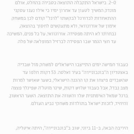
2-0. בישראל התקבלה התוצאה כסבירה בהחלט, אולם
מונדק המשיך לטעון עד אחרון ימיו כי אילו נענו עסקני
ההתאחדות לכדורגל לבקשתו "לרגל" קודם לכן במשחק
אימון של אורוגוואי, ולא מתעקשים לחסוך בהוצאה,
נבחרתו לא היתה מפסידה. אורוגוואי, על כל פנים, המשיכה
עד חצי הגמר שבו הפסידה לברזיל המופלאה של פלה.
כעבור חמישה ימים התייצבו הישראלים למשחק מול שבדיה
באצטדיון ה"בונבוניירה" בעיר ואלסה. 53 דקות חלפו עד
שהשבדים פיצחו את קו ההגנה הישראלי, בשער שאושר למרות
מצב נבדל, אבל כעבור שלוש דקות, שיגר מוטל'ה שפיגלר פצצה
ברגל שמאל האימתנית שלו והשווה את התוצאה. השער הראשון,
והיחיד, לזכות ישראל בתולדות משחקי גביע העולם.
היריבה הבאה, ב-11 ביוני, שוב ב"בונבוניירה", היתה איטליה,