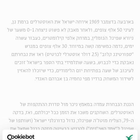
בארבעה בדצמבר 1969 אירחה ישראל את האוסטרלים ברמת גן,
לעיני 50 אלף צופים, ולאחר מאבק לא פשוט ניצחה 0-1 משער של
גיורא שפיגל. הגומלין, במרחק אלפי קילומטרים, כעבור עשרה
ימים, נדמה כמשימה קשה במיוחד. 30 אלף צופים במגרש
"ספורטינג קלוב" (2.5 דולר אוסטרלי לכרטיס) ראו את נבחרתם
נאבקת כדי לכבוש, בשעה שתלמידי בתי הספר בישראל זוכים
לעיכוב של שעה בפתיחת יום הלימודים, כדי שיוכלו להאזין
לשידור המשחק ברדיו מפי נחמיה בן אברהם האגדי.
הגנת הנבחרת עמדה במאמץ ניכר מול סדרת ההתקפות של
האוסטרלים. השחקנים משכו את הזמן ככל יכולתם, ואז, בדקה
ה-79, הצליח מוטל'ה שפיגלר, גדול כדורגלני ישראל (ושותפו של
שפיגל ל"צמד השי"נים") להכניע בבעיטה חזקה ברגל שמאל את
השוער האוסטרלי. שער השוויון, שתי דקות לסיום, לא שינה את