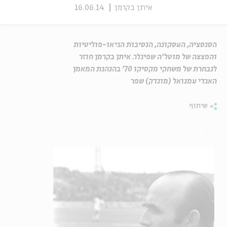
איתן בקרמן
16.06.14
הסנסציה, העסקונה, הנסיבות הגיאו-פוליטיות
והפצצה של מוטל'ה שפיגלר. איתן בקרמן חוזר
לנבחרת של משחקי מקסיקו 70' בהנהגת המאמן
האגדי עמנואל (מונדק) שפר
שיתוף