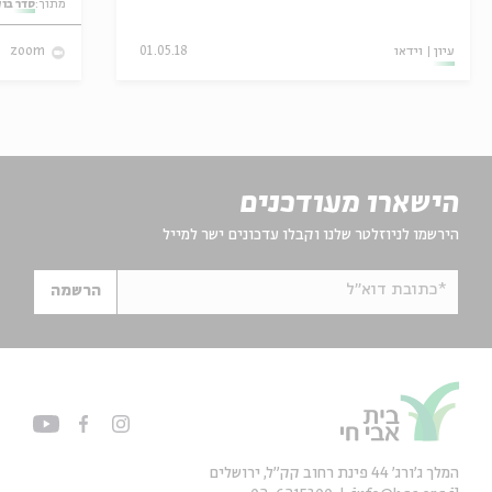
מתוך:
סדר בו
עיון
וידאו
01.05.18
zoom
הישארו מעודכנים
הירשמו לניוזלטר שלנו וקבלו עדכונים ישר למייל
*כתובת דוא"ל
הרשמה
המלך ג'ורג' 44 פינת רחוב קק״ל, ירושלים