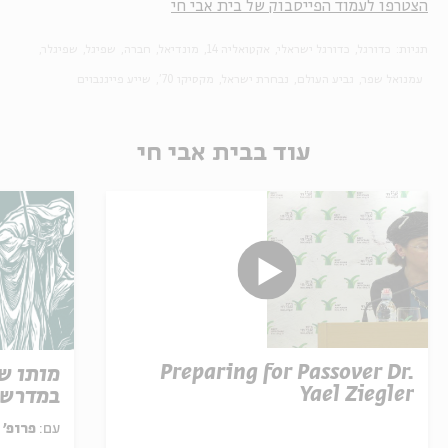
הצטרפו לעמוד הפייסבוק של בית אבי חי
תגיות:
כדורגל
כדורגל ישראלי
אקטואליה 14
מונדיאל
חברה
שפיגל
שפיגלר
עמנואל שפר
גביע העולם
נבחרת ישראל
מקסיקו 70'
שייע פייגנבוים
עוד בבית אבי חי
Preparing for Passover Dr.
מותו ש
Yael Ziegler
במדרש 
עם:
פרופ' אביגדור שנאן