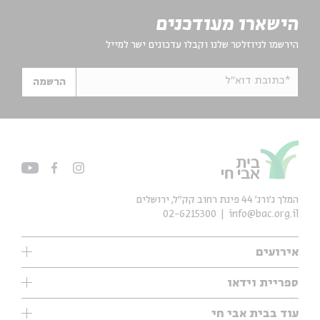
הישארו מעודכנים
הירשמו לניוזלטר שלנו וקבלו עדכונים ישר למייל
*כתובת דוא"ל
הרשמה
המלך ג'ורג' 44 פינת רחוב קק״ל, ירושלים
02-6215300
info@bac.org.il
אירועים
עיון
ספריית וידאו
אנגלית
ילדים
שיעורי בוקר
עוד בבית אבי חי