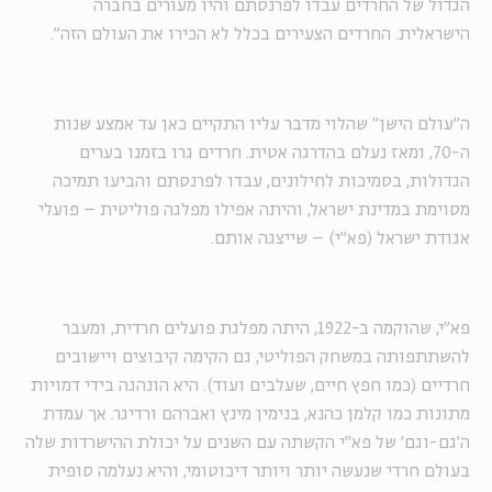
הגדול של החרדים עבדו לפרנסתם והיו מעורים בחברה
הישראלית. החרדים הצעירים בכלל לא הכירו את העולם הזה".
ה"עולם הישן" שהלוי מדבר עליו התקיים כאן עד אמצע שנות
ה-70, ומאז נעלם בהדרגה אטית. חרדים גרו בזמנו בערים
הגדולות, בסמיכות לחילונים, עבדו לפרנסתם והביעו תמיכה
מסוימת במדינת ישראל, והיתה אפילו מפלגה פוליטית – פועלי
אגודת ישראל (פא"י) – שייצגה אותם.
פא"י, שהוקמה ב-1922, היתה מפלגת פועלים חרדית, ומעבר
להשתתפותה במשחק הפוליטי, גם הקימה קיבוצים ויישובים
חרדיים (כמו חפץ חיים, שעלבים ועוד). היא הונהגה בידי דמויות
מתונות כמו קלמן כהנא, בנימין מינץ ואברהם ורדיגר. אך עמדת
ה'גם-וגם' של פא"י הקשתה עם השנים על יכולת ההישרדות שלה
בעולם חרדי שנעשה יותר ויותר דיכוטומי, והיא נעלמה סופית