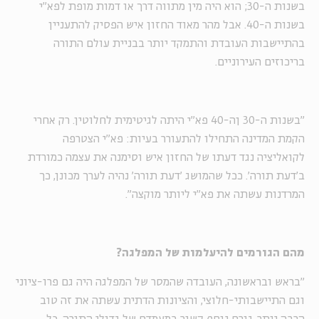
בשנות ה-30; הוא היה מין מתווה דרך או דמות מופת לפא"י
בשנות ה-40. אבל מהר מאוד החזון איש הפסיק להתעניין
בהתיישבות העובדת והתמקד יותר בבניית עולם התורה
בריכוזים העירוניים.
"בשנות ה-30 ןה-40 פא"י היתה לגיטימית לחלוטין. רק אחרי
הקמת המדינה התחילו להתעורר בעיות: פא"י הצטרפה
לקואליציה נגד דעתו של החזון איש וסימנה את עצמה כמורדת
ב'דעת תורה'. ככל שהמושג 'דעת תורה' נהיה לערך מכונן, כך
המרדנות עשתה את פא"י ליותר מוקצה".
מהם הגורמים להיעלמות של המפלגה?
"בראש ובראשונה, העובדה שהמסר של המפלגה היה גם פרו-ציוני
וגם התיישבותי-חלוצי, והציונות הדתית עשתה את זה טוב