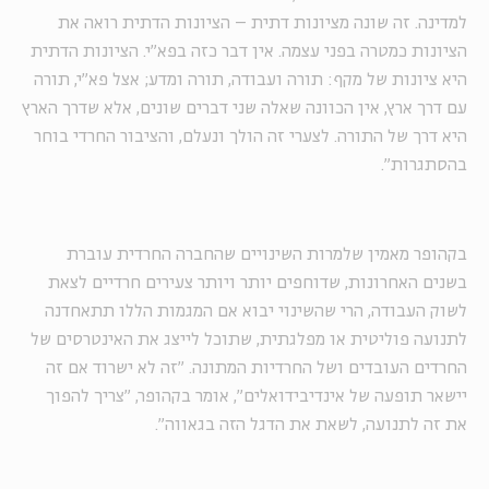
למדינה. זה שונה מציונות דתית – הציונות הדתית רואה את
הציונות כמטרה בפני עצמה. אין דבר כזה בפא"י. הציונות הדתית
היא ציונות של מקף: תורה ועבודה, תורה ומדע; אצל פא"י, תורה
עם דרך ארץ, אין הכוונה שאלה שני דברים שונים, אלא שדרך הארץ
היא דרך של התורה. לצערי זה הולך ונעלם, והציבור החרדי בוחר
בהסתגרות".
בקהופר מאמין שלמרות השינויים שהחברה החרדית עוברת
בשנים האחרונות, שדוחפים יותר ויותר צעירים חרדיים לצאת
לשוק העבודה, הרי שהשינוי יבוא אם המגמות הללו תתאחדנה
לתנועה פוליטית או מפלגתית, שתוכל לייצג את האינטרסים של
החרדים העובדים ושל החרדיות המתונה. "זה לא ישרוד אם זה
יישאר תופעה של אינדיבידואלים", אומר בקהופר, "צריך להפוך
את זה לתנועה, לשאת את הדגל הזה בגאווה".