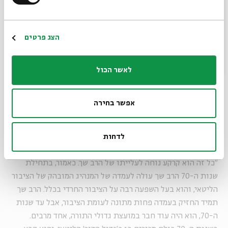
*כתובת דוא"ל
"מספר תלמידי הישיבות ומספר האברכים הלך וגדל עם השנים",
אומר הלוי, "לא רק בגלל שהציבור גדל, אלא כי מספר האנשים
הרשמה
הצג פרטים
שהלכו לישיבות ונשארו ללמוד שנים רבות בכוללים הלך וגדל.
נוצרה אליטה חדשה של אברכים ורבנים צעירים, וזה חולל שינוי
בחברה החרדית. קודם לכן, הציבור החרדי היה מעורב הרבה יותר
לאשר הכול
בציבור הישראלי. רבים מאוד עבדו לפרנסתם במקומות עבודה
כלליים וגרו ליד חילונים וכן צרכו תקשורת ותרבות חילוניות. כל
אפשר בחירה
זה הלך ופחת. מתחילה הפרדה חברתית, ומי שגר בריכוזים
חרדיים לא רואה כמעט חילונים.
לדחות
"כל זה הוא קרקע נוחה לעלייתו של הרב שך. כאמור, בתחילת
שנות ה-70 הרב שך עולה לעמדה של המנהיג המובהק של הציבור
הליטאי, והוא בעל השפעה רבה על הציבור החרדי בכלל. הרב שך
תמיד החזיק בעמדה פחות מתונה לעומת הציבור, אבל עד שנות
ה-70, הוא היה עוד חבר במועצת גדולי התורה, אחד מרבים.