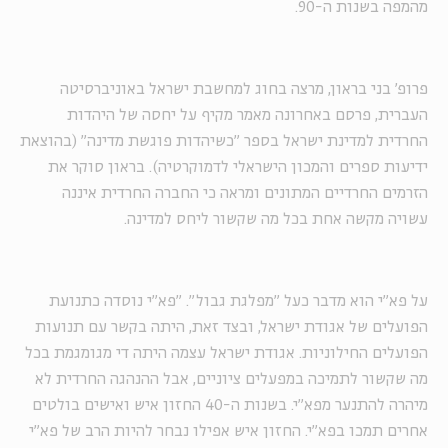
מהמפה בשנות ה-90.
פרופ' בני בראון, מרצה בחוג למחשבת ישראל באוניברסיטה
העברית, פרסם באחרונה מאמר מקיף על יחסה של היהדות
החרדית למדינת ישראל בספר "כשיהדות פוגשת מדינה" (בהוצאת
ידיעות ספרים והמכון הישראלי לדמוקרטיה). בראון סוקר את
הזרמים החרדיים המתונים ומראה כי החברה החרדית איננה
עשויה מקשה אחת בכל מה שקשור ליחס למדינה.
על פא"י הוא מדבר כעל "מפלגת גבול". "פא"י נוסדה כתנועת
הפועלים של אגודת ישראל, ובצד זאת, היתה בקשר עם תנועות
הפועלים החילוניות. אגודת ישראל עצמה היתה די מגומגמת בכל
מה שקשור לתמיכה במפעלים ציוניים, אבל ההנהגה החרדית לא
מיהרה להתנער מפא"י. בשנות ה-40 החזון איש ואישים בולטים
אחרים תמכו בפא"י. החזון איש אפילו נבחר להיות הרב של פא"י