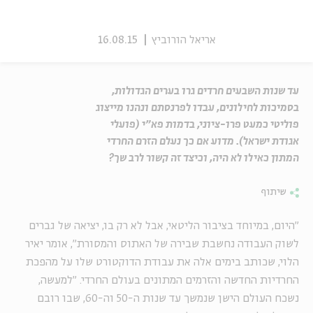
אריאל הורוביץ
16.08.15
עד שנות השבעים חרדים גרו בערים הגדולות,
בסמיכות לחילונים, עבדו לפרנסתם ונהנו מייצוג
פוליטי כמעט פרו-ציוני, בדמות פא"י (פועלי
אגודת ישראל). מדוע אם כך נעלם הזרם החרדי
המתון כאילו לא היה, וכיצד זה קשור לרב שך?
שיתוף
"היום, במיוחד בציבור הליטאי, אבל לא רק בו, יציאה של גברים
לשוק העבודה נחשבת שבירה של האתוס והמסורת", אומר יאיר
הלוי, שכותב בימים אלה את עבודת הדוקטורט שלו על מהפכת
החרדיות החדשה והזרמים המתונים בעולם החרדי. "למעשה,
נשכח העולם הישן שנמשך עד שנות ה-50 וה-60, שבו רובם