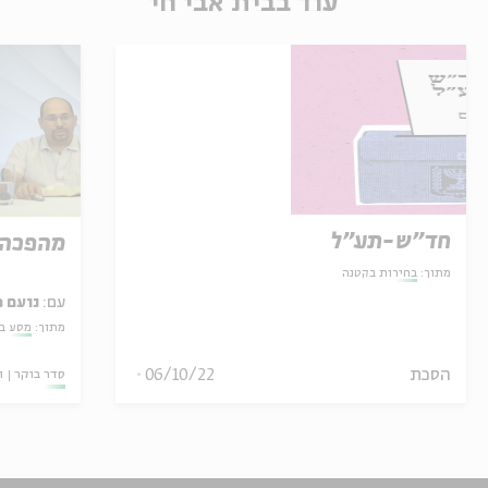
עוד בבית אבי חי
חד"ש-תע"ל
מהפכה 
מתוך:
בחירות בקטנה
עם:
נועם 
מתוך:
מסע בא
הסכת
06/10/22
סדר בוקר
ו