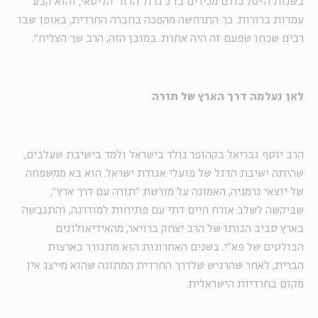
בשנות ה-70 כולם מכירים בו כ'גדול הדור' הליטאי, והוא קבע
עמדות ברורות. כך התרחשה מהפכה בחברה החרדית, באופן שבו
רבים שכחו שפעם זה היה אחרת. במובן הזה, הרב שך הצליח".
לאן נעלמה דרך הארץ של תורה
הרב יוסף גבריאל בקהופר נולד בישראל ולמד בישיבת שעלבים,
שהיתה ישיבת הדגל של פועלי אגודת ישראל. הוא בא ממשפחה
של יוצאי גרמניה, האמונה על מורשת "תורה עם דרך ארץ",
שביקשה לשלב אורח חיים דתי עם פתיחות למודרנה, והתגבשה
בארץ סביב הגותו של הרב יצחק ברויאר, מהאידיאולוגים
הבולטים של פא"י. בשנים האחרונות הוא מתגורר בארצות
הברית, לאחר שהרגיש שלדרך החרדית המתונה שהוא מייצג אין
מקום בחרדיות הישראלית.