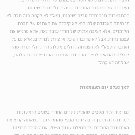
הרבה יותר. גורם נוסף קשור במעמדם של גדולי התורה. כל
האג'נדה של היהדות החרדית נגעה לכוללים ולישיבות,
להתבצרות תרבותית סביב ישיבות, ופא"י לא לקחה בזה חלק. לא
זו היתה האג'נדה שלה. היא לא קיבלה את האתוס של חברת
הלומדים, אלא הציבה אתוס של חרדי עובד גאה, שלא מרגיש את
עצמו נחות. אבל לא מדובר רק על אי ציות לגדולים, אלא גם על
העובדה שפא"י לא הצמיחה גדולים משלה. היו גדולי תורה שהיו
יכולים להתאים לפא"י מבחינת העמדות הפרו-ציוניות שלהם,
אבל זה לא קרה".
לאן נעלם יום העצמאות
גם יאיר הלוי מסכים שהמיינסטרים החרדי בשנים הראשונות
למדינה היה מתון הרבה יותר מכפי שהוא היום. "כשאתה קורא את
העיתונות החרדית עד תחילת שנות ה-70, אתה מגלה חרדיות