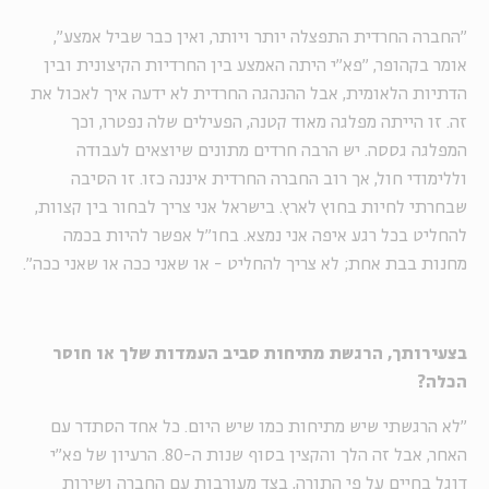
"החברה החרדית התפצלה יותר ויותר, ואין כבר שביל אמצע",
אומר בקהופר, "פא"י היתה האמצע בין החרדיות הקיצונית ובין
הדתיות הלאומית, אבל ההנהגה החרדית לא ידעה איך לאכול את
זה. זו הייתה מפלגה מאוד קטנה, הפעילים שלה נפטרו, וכך
המפלגה גססה. יש הרבה חרדים מתונים שיוצאים לעבודה
וללימודי חול, אך רוב החברה החרדית איננה כזו. זו הסיבה
שבחרתי לחיות בחוץ לארץ. בישראל אני צריך לבחור בין קצוות,
להחליט בכל רגע איפה אני נמצא. בחו"ל אפשר להיות בכמה
מחנות בבת אחת; לא צריך להחליט - או שאני ככה או שאני ככה".
בצעירותך, הרגשת מתיחות סביב העמדות שלך או חוסר
הכלה?
"לא הרגשתי שיש מתיחות כמו שיש היום. כל אחד הסתדר עם
האחר, אבל זה הלך והקצין בסוף שנות ה-80. הרעיון של פא"י
דוגל בחיים על פי התורה, בצד מעורבות עם החברה ושירות