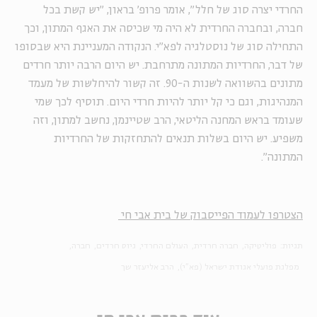
החרדי יצרה סוג של חלל", אומר פרופ' בראון, "יש קשת בכל
חברה, ובחברה החרדית לא היה מי שכיסה את האגף המתון, וכך
התחילה סוג של נוסטלגיה לפא"י. הנקודה המעניינת היא שבסופו
של דבר, החרדיות המתונה מתרחבת. יש היום הרבה יותר חרדים
מתונים בהשוואה לשנות ה-90. זה קשור להיחלשות של מעמד
המנהיגות, וגם כי קל יותר להיות חרדי היום. תוסיף לכך שמי
שעומד בראש המחנה הליטאי, הרב שטיינמן, נחשב למתון, וזה
משפיע. יש היום בשלות תנאים להתחזקות של החרדיות
המתונה".
הצטרפו לעמוד הפייסבוק של בית אבי חי
תגיות:
פוליטיקה
חברה חרדית
העולם החרדי
גיוס חרדים
חברה
מפלגת פועלי אגודת ישראל (פא"י)
הרב אליעזר שך