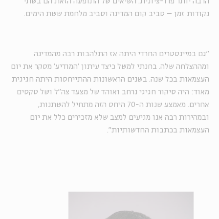
הרבה יותר פרו-ציונית. השיאים של התופעה הזאת הם בשתי
נקודות זמן – סביב קום המדינה וסביב מלחמת ששת הימים.
"גם במיינסטרים החרדי היתה אז התלהבות רבה מהמדינה
ומההצלחה שלה. בחנתי למשל כיצד עיתון 'המודיע' מסקר את יום
העצמאות בכל שנה. בשנים הראשונות ההתייחסות היתה חגיגית
מאוד: היה סיקור חגיגי נרחב ואוהד של מצעד צה"ל ושל טקסים
אחרים. מאמצע שנות ה-70 היחס הזה מתחיל להשתנות,
ובמהירות רבה אנו מגיעים למצב שלא מזכירים כלל את יום
העצמאות בכתבות החדשותיות".