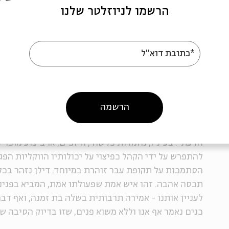
הרשמו לניוזלטר שלנו
ברור שמה שראינו כאן היה דילן במיטבו יחסית לעצמו, 
לשירים המוכרים היו מעניינים ונועזים בפני עצמם, וגם
מלאה והופעה מחוספסת וטובה. ולמרות זאת, בתחושה ר
*כתובת דוא"ל
חוסר האינטימיות.
אם באים ללמוד משהו ממה שראינו ומה ששמענו, נראה כ
הרשמה
משתיקתו הרועמת לעומת החידוש הבועט שבביצועיו מז
מקוצק: "הפולט אנחה קלה, שאינה יוצאת מעומק לבו, הרי
הדעת". בעיניו, נחמדות כלשהי, חיוכים, או ביצוע מוכר 
להתפרש על ידי הקהל כפיצוי על יכולותיו הווקליות הפג
הסתמכות על תקופת עבר זוהרת במיוחד. דילן נזהר בכל
תכסה אהבה. זהו איש אמת שפעולתו אמת, המביא בפנינ
לעניין אותנו - אמירה תרבותית בשלה בת זמנה, ואף דבר
כנים נאמר אף אנו וללא משוא פנים, שזו בדיוק הסיבה שא