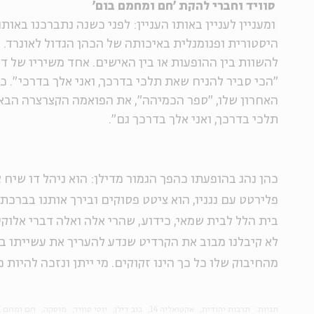
סוויד וחברי להקת 'חם ומחמם בום'
ומעניין לעניין באותו העניין: לפני כשנה נתברכנו באו
היסטורית ופנומנלית באיכותה של הכהן הגדול לאונרד. 
להשוות בין ההופעות או בין האישים. אחד משיריו של ד
"הכי סביר להניח שאת תלכי בדרכך, ואני אלך בדרכי". כ
האחרון שלו, "ספר הכמיהה", את הפואמה הקצרצרה הבא
תלכי בדרכך, ואני אלך בדרכך גם".
כהן נהג בהופעתו כהפך הגמור מדילן: הוא ניהל דו שיח 
פלירטט עם נגניו, הוא ציטט פסוקים ובירך אותנו בברכת
בית הלל לבית שמאי, כידוע, שהרי אלה ואלה דברי אלוקי
לא קיבלנו מבוב את הקרדיט שנדע להעריך את עשייתו ב
מהחיבוק שלו כל כך הינו זקוקים. מי ייתן ונזכה להיות 
תגיות:
תרבות יהודית
אקטואליה 14
בוב דילן
יוסי סוויד
מוסקה
חם ומחם ב