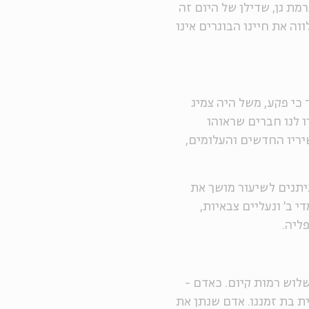
 הפלסטיק בן ה-30 בטריבונה ברמת גן, שדילן של היום זה
וה את חיינו הבוגרים אינו
 כי פקע, משל היה צמיג
 לנו חברים שראוהו
יריו החדשים והעלומים,
ניתנים לשיעור מושך את
י ב' ונעליים צבאיות,
ליה.
לוש רמות קיום. כאדם -
 בת זמננו. אדם שנתן את