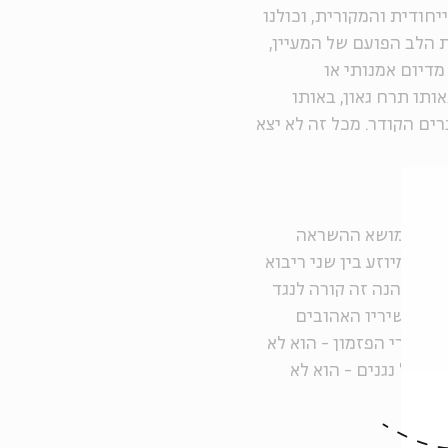
יחודית והמקורית, וכולנו
 הלב הפועם של המעיין,
דיום אמנותי או
ותו תרח גאון, באותו
ים הקודר. מכל זה לא יצא
ות את מושא ההשראה
צמי מיוזע בין שני ריבוא
ים. והנה זה קורה לנגד
מבצע משיריו האהובים
ק אחרי הפזמון - הוא לא
ה של נגנים - הוא לא