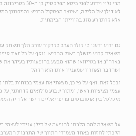
הרי גלוי וידוע לפני כיסא
לא דילן של הלילה, ושיוצר הפסקול הרגיש והמסוגנן המלו
אלא קרתן רע מזג בהווייתו הבימתית.
גם ידוע ידענו כי קולו הערב כקרקור עורב הלך ונשחק עד
משאית קרוע מושלך בשול הכביש. נוסף על כל זאת סיפרו
בארה"ב או בטייוואן שהוא מבצע בהופעותיו בעיקר את ש
ושהדבר האחרון שמעניין אותו הוא הקהל.
ובכל זאת, ואף על פי כן, מצאתי את עצמי בכוחות בלתי 
עצמי מציציות ראשי, ומתוך שבוע מילואים קדחתני, על מד
מיטלטל בין אוטובוסים פריפריאליים הישר אל חיק המאפ
על השאלה למה הלכתי להופעה של דילן עניתי לעצמי בש
הלכתי לחזות באחד מעמודי התווך של התרבות המערבית