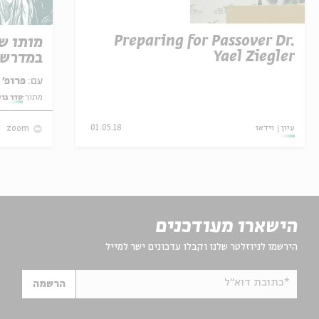
Preparing for Passover Dr.
מותו ש
Yael Ziegler
במדרש 
עם:
פרופ' אביגדור שנאן
מתוך:
סדר בו
עיון
וידאו
01.05.18
zoom
הישארו מעודכנים
הירשמו לניוזלטר שלנו וקבלו עדכונים ישר למייל
*כתובת דוא"ל
הרשמה