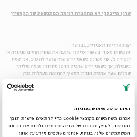
שרון מייבסקי לא מתחברת לנימה המתנשאת של הקמפיין
קצת אחריות תאגידית, בבקשה
זה פשוט מאוד: כששרי אריסון שינעה את מהות החיים מנקודה א'
לנקודה ב', אני מפרגן; כשאני יודע שזה עושה לה טוב, אני שמח
בשבילה; אך כשאני יודע שהכיס הקטן מתרוקן מכמה מיליוני
שקלים שעה שהכיס הגדול ממשיך להתנפח מעמלות בנק
הפועלים, אני מרגיש שהמאזן נוטה לרעתי וממרק את מצפונם של
אחרים. לא שאני מחכה מעשירי ארצנו לאיזו הצהרה בסגנון ביל
גייטס – לתרום את כל הונם לאחר מותם לפילנטרופיה; אני רק
מחכה למעט דין וחשבון המכונה לעתים גם אחריות תאגידית.
האתר עושה שימוש בעוגיות
אנחנו משתמשים בקובצי Cookie כדי להתאים אישית תוכן
ומודעות, לספק תכונות של מדיה חברתית ולנתח את תנועת
קרן ביל ומלינדה גייטס מפרסמת מדי שנה דוח מפורט, כולל
המשתמשים שלנו. בנוסף, אנחנו משתפים מידע על אופן
הוצאות והכנסות, למען יראה הציבור וישפוט אם שכר הבכירים