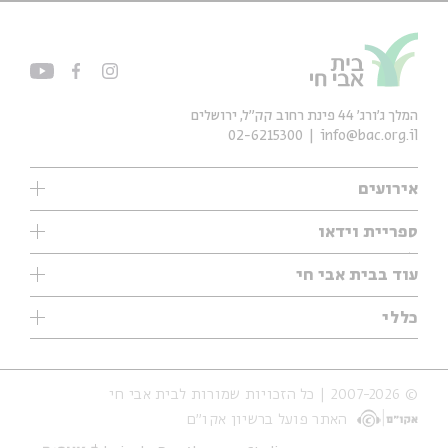
המלך ג'ורג' 44 פינת רחוב קק״ל, ירושלים
02-6215300
info@bac.org.il
אירועים
עיון
ספריית וידאו
אנגלית
ילדים
שיעורי בוקר
עוד בבית אבי חי
מוזיקה
מיוחדים
תערוכות
עיון
כללי
נוער
מיוחדים
מיוחדים
צרו קשר
ספרות ושירה
פודקאסטים מומלצים
ספרות ושירה
אודות
סדרות
כתבות
© 2007-2026 | כל הזכויות שמורות לבית אבי חי
הצהרת נגישות
אירועי עבר
קצה הקרחון
האתר פועל ברשיון אקו״ם
תנאי שימוש והצהרת פרטיות
אירועים בירושלים
על הדרך