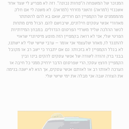
המנוכר של המשפחה ה"פחות נכונה". וזה לא מפריע לי שצד אחד
אשכנזי (למראה) והשני מזרחי (למראה). לא משנה לי אם חלק
מהמממנים של הקמפיין הם חרדים, שאם בא להם להסתתר
מאחורי אנשי עסקים חילונים, שיבושם להם. הכול מים מתחת
לגשר ההלכה שליד משרדי הפרסום הגדולים. במבחן המידתיות
הפרטי שלי, אני לא רואה בקמפיין הזה מופע מיסיונרי שראוי
להתנגד לו, מאחר שלעצמי אני אומר – ערבי שישי שלי לא ישתנו,
לא בגלל הקמפיין לא בזכותו. גם אם יתברר כי ישב רב או מקובל
בבני ברק והורה לשורה של אנשי עסקים להקים בינו ובין
הקמפיין חוצץ עסקי, הרי שפרסום הדבר ירחיק ממני כל חיבה או
הערכה לאותו רב או לאותם אנשי עסקים, אך הוא לא ישנה בנימה
את הצורה שבה אני מבלה את ימי שישי שלי.