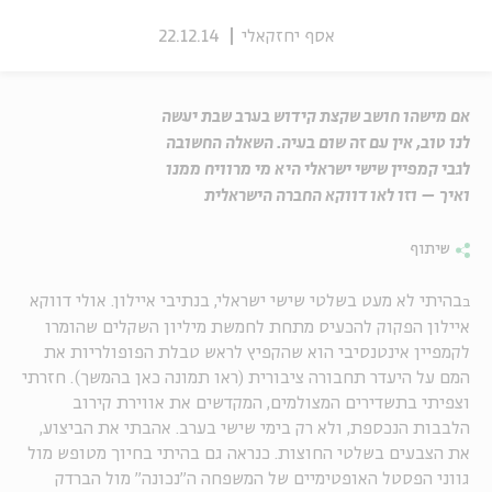
אסף יחזקאלי
22.12.14
אם מישהו חושב שקצת קידוש בערב שבת יעשה
לנו טוב, אין עם זה שום בעיה. השאלה החשובה
לגבי קמפיין שישי ישראלי היא מי מרוויח ממנו
ואיך – וזו לאו דווקא החברה הישראלית
שיתוף
בהיתי לא מעט בשלטי שישי ישראלי, בנתיבי איילון. אולי דווקא
ב
איילון הפקוק להכעיס מתחת לחמשת מיליון השקלים שהומרו
לקמפיין אינטנסיבי הוא שהקפיץ לראש טבלת הפופולריות את
המם על היעדר תחבורה ציבורית (ראו תמונה כאן בהמשך). חזרתי
וצפיתי בתשדירים המצולמים, המקדשים את אווירת קירוב
הלבבות הנכספת, ולא רק בימי שישי בערב. אהבתי את הביצוע,
את הצבעים בשלטי החוצות. כנראה גם בהיתי בחיוך מטופש מול
גווני הפסטל האופטימיים של המשפחה ה"נכונה" מול הברדק