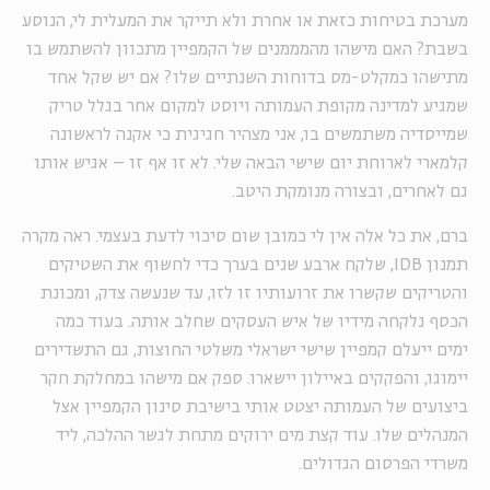
מערכת בטיחות כזאת או אחרת ולא תייקר את המעלית לי, הנוסע
בשבת? האם מישהו מהמממנים של הקמפיין מתכוון להשתמש בו
מתישהו כמקלט-מס בדוחות השנתיים שלו? אם יש שקל אחד
שמגיע למדינה מקופת העמותה ויוסט למקום אחר בגלל טריק
שמייסדיה משתמשים בו, אני מצהיר חגיגית כי אקנה לראשונה
קלמארי לארוחת יום שישי הבאה שלי. לא זו אף זו – אגיש אותו
גם לאחרים, ובצורה מנומקת היטב.
ברם, את כל אלה אין לי כמובן שום סיכוי לדעת בעצמי. ראה מקרה
תמנון
IDB
, שלקח ארבע שנים בערך כדי לחשוף את השטיקים
והטריקים שקשרו את זרועותיו זו לזו, עד שנעשה צדק, ומכונת
הכסף נלקחה מידיו של איש העסקים שחלב אותה. בעוד כמה
ימים ייעלם קמפיין שישי ישראלי משלטי החוצות, גם התשדירים
יימוגו, והפקקים באיילון יישארו. ספק אם מישהו במחלקת חקר
ביצועים של העמותה יצטט אותי בישיבת סינון הקמפיין אצל
המנהלים שלו. עוד קצת מים ירוקים מתחת לגשר ההלכה, ליד
משרדי הפרסום הגדולים.