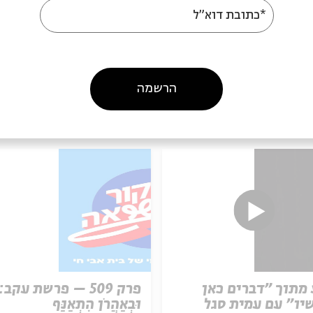
*כתובת דוא"ל
הרשמה
עוד בבית אבי חי
מתוך "דברים כאן
פרק 509 – פרשת עקב:
יו" עם עמית סגל
וּבְאַהֲרֹן הִתְאַנַּף