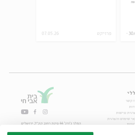
נה
30
פרויקט
07.05.26
עיון
וידאו
לי
ו קשר
דות
הרת נגישות
אי שימוש והצהרת
המלך ג'ורג' 44 פינת רחוב קק״ל, ירושלים
טיות
02-6215300
ות
info@bac.org.il