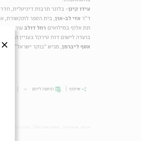
עידו קינן
- בלוגר תרבות דיגיטלית, חדר 404
ד"ר
אזי לב-און
, בית הספר לתקשורת, או
תת אלוף במילואים
רחל דולב
עורכת דין,
בועדה לישום דוח טירקל בעניין הפרות ש
סגור
אסף ליברמן
, מגיש "בוקר ישראל", גל"צ
שיתוף
הוספה ליומן
הרשמ
תגיות:
אקטואליה
תמונת מצב 5742
עידו קינן
דמוקרט