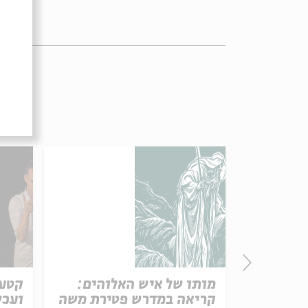
 שלג
מותו של איש האלוהים:
קטע 
קריאה במדרש פטירת משה
ועכש