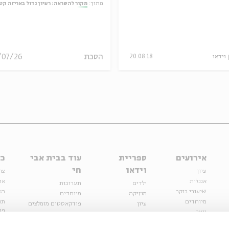
מתוך:
מקור להשראה: רעיון גדול באריזה קט
הסכת
/07/26
וידאו
20.08.18
אירועים
ספריית
עוד בבית אבי
כל
וידאו
חי
עיון
צר
אנגלית
או
ילדים
תערוכות
שיעורי בוקר
הצ
מוזיקה
מיוחדים
מיוחדים
תנ
עיון
פודקאסטים מומלצים
פר
נוער
מיוחדים
כתבות
חנ
ספרות ושירה
ספרות ושירה
קצה הקרחון