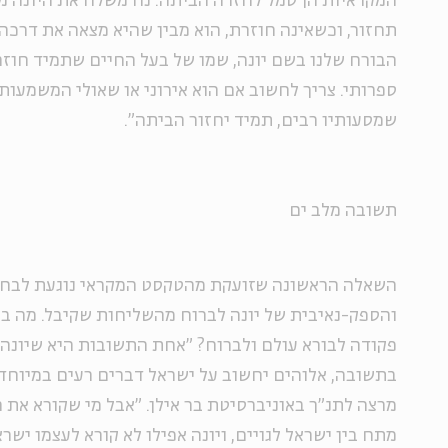
המקראיות הן סמל לחזרה הביתה. נח משלח את היונה מה
תחזור, וכשאינה חוזרת, הוא מבין שהיא מצאה את דרכה 
הבורח שלנו בשם יונה, שמו של בעל החיים שתמיד חוז
ספרותי. צריך לחשוב אם הוא אירוני או שאולי המשמעות 
שמסעותיו רבים, תמיד יחזור הביתה".
תשובה מלב ים
השאלה הראשונה שזועקת מהטקסט המקראי נוגעת לבחי
והספק-נאיבית של יונה לברוח מהשליחות שקיבל. מה בע
פקודה לבורא עולם ולברוח? "אחת התשובות היא שיונה
בתשובה, אלוהים יחשוב על ישראל דברים רעים במיוחד", 
מרצה לתנ"ך באוניברסיטת בר אילן. "אבל מי שקורא את ה
מתח בין ישראל לגויים, ויונה אפילו לא קורא לעצמו ישרא