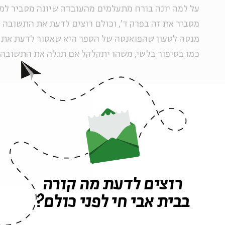
על למה יונה בורח מתעלמים מהעובדה שיונה מסביר למה
מסביר את זה בפרק ד', וכולם רוצים לדעת את התשובה 
מנסה לטעון שהפואנטה של הספר היא שאסור לדעת את
כמו בסיפור בלשי, משהו יתקלקל אם תגלה את התשובה 
עיר החטאים
כל מי שנבחן בבגרות על הסיפור המדובר מכיר את השת
הלא-מפתיעה שלו, שבמהלכה התוכנית האלוהית מתקתקת
לננוה כמו גדול. אלא שד"ר פרג'ון מצביע על רמזים שהוב
רוצים לדעת מה קורה
"האנשים שגרו בננוה דיברו אכדית, ובשפה הזאת ננוה פי
בבית אבי חי לפני כולם?
מפרש, "נון זה דג, כמו המילים שפמנון או תמנון, שחדרו
ונווה זה בית. בכתב היתדות ציירו את שם העיר ננוה בא