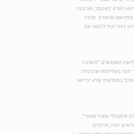
יצא הסרט 'באטמן', שכיכבו
יר גותהאם מהסרט: מרכז
רחב הזה יכול להפוך את
לושת המפגשים "תשובה
ד יונה בשליחות שהוטלה
 נתקל במפלצות שלא יביישו
ם סימבולי עשיר מאוד",
אים יונה, והיונים