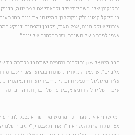
והקיקיון שלו. כשהייתי ילד וקראתי את ספר יונה, בדיוק 
בו מייקל קיטון וג'ק ניקולסון. דמיינתי את ננוה כמו הע
עירוני שוקק חיים, אפל מאוד, מסוכן ומפחיד. דווקא המ
עצמו למרחב של תשובה, וזו ההזמנה של יונה".
הרב מישאל
וחוקרים נוספים ישתתפו בסדרה בת ש
ציון
מלב ים", שתעסוק מזוויות שונות במסע האגדי שבו מור
עליו, מיטלטל – נפשית ופיזית – בין סערות ונאמנויות,
סיפור של טולקין ונקרא, בסופו של דבר, חזרה הביתה.
"מי שקורא את ספר יונה מרגיש מיד שהוא נכנס לתוך עול
מציינת חוקרת המקרא ד"ר אורית אבנרי, "לגיבור שלנו קור