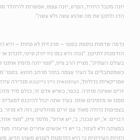
יונה מקבל היחיד, הפרט, יונה עצמו, אפשרות להיוולד 
הדג ולתקן את מה שהוא עשה ולא עשה".
נדמה שדמות נוספת בספר – מרכזית לא פחות – היא העי
הזדמנות לתיקון. "ננוה היא כמו ניו יורק סיטי, לונדון או 
בעולם העתיק", מציין הרב ציון, "ספר יונה מזמין אותנו
כשמסתכלים על העיר עצמה בתור מרחב חוטא. בספר 'מו
אמריקאיות גדולות',
מגדירה עירו
העיתונאית ג'יין ג'ייקובס
זרים שאינה מוזרה. בכפר, כשיש אדם זר, כולם מיד מזה
ממנו או מזמינים אותו. בעיר אתה יכול להיכנס למעלית
בצפיפות גדולה מאוד עם זרים מוחלטים, וזה לא מוזר. ב
דברים: א', יש סכנה; ב', יש ארוס", מלמד ציון, "מצד אחד
במצוקה ולא לעזור, כי יש די אנשים אחרים שיעזרו. מצד 
הזרות העירונית כי היא הזדמנות לפגוש משהו חדש, משה