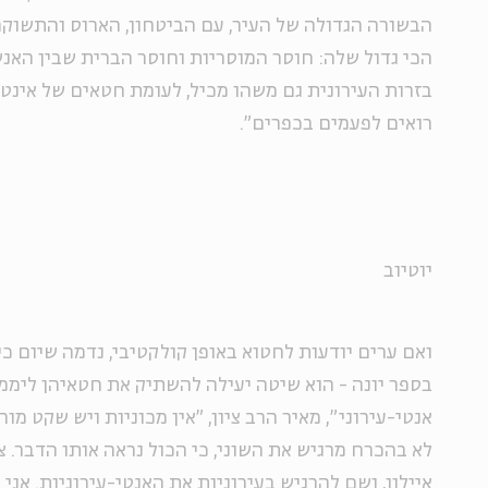
הבשורה הגדולה של העיר, עם הביטחון, הארוס והתשוק
הכי גדול שלה: חוסר המוסריות וחוסר הברית שבין האנש
בזרות העירונית גם משהו מכיל, לעומת חטאים של אינטי
רואים לפעמים בכפרים".
יוטיוב
ואם ערים יודעות לחטוא באופן קולקטיבי, נדמה שיום כ
בספר יונה - הוא שיטה יעילה להשתיק את חטאיהן ליממה.
אנטי-עירוני", מאיר הרב ציון, "אין מכוניות ויש שקט מ
לא בהכרח מרגיש את השוני, כי הכול נראה אותו הדבר. צר
איילון, ושם להרגיש בעירוניות את האנטי-עירוניות. אני 