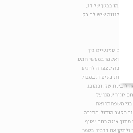
את עצמו בבטן של דג,
בדומה לננוה שיש לה רק
ט קשרים סמנטיים בין
י ננוה הואשמו במעשי חמס.
ת אנשי ננוה מהפיכה שצפויה להגיע
 של הבהמות בסיפור. במבול
 לובשת שק. וכמובן,
חם סגור שמגן על
בני משפחתו ואת
וך הסער הגדול. התיבה
 מתוך איזה רחם עטוף
 ולתקן את דרכיו. בספר