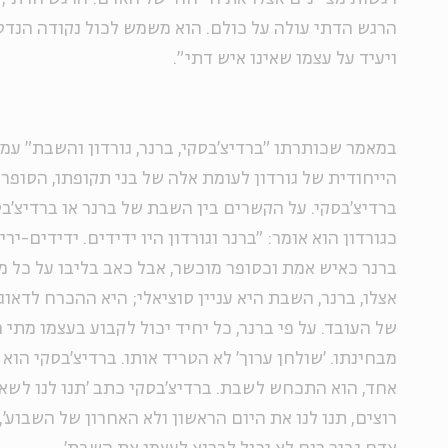
הרגש הדתי עולה על כולם. הוא משמש לכול נקודה הנדסי
ויעיד על עצמו שאינו איש דתי".
במאמר שכותרתו "ברדיצ'בסקי, ברנר, גורדון והשבת" ע
הייחודית של גורדון לעומת אלה של בני תקופתו, הסופרים
ברדיצ'בסקי. על הקשרים בין השבת של ברנר או ברדיצ'בסק
כגורדון הוא אומר: "ברנר וגורדון היו ידידים. ידידים-ירי
ברנר כאיש אמת וכסופר מוכשר, אבל כאב בליבו על כל מ
אצלו, ברנר, השבת היא עניין סוציאלי; היא ההכרח לדאוג
של העובד. על פי ברנר, כל יחיד יכול לקבוע בעצמו מתי 
מבחינתו. 'שולחן ערוך' לא הטריד אותו. ברדיצ'בסקי הוא
אחד, הוא התכחש לשבת. ברדיצ'בסקי כתב 'תנו לנו לשא
רוצים, תנו לנו את היום הראשון ולא האחרון של השבוע',