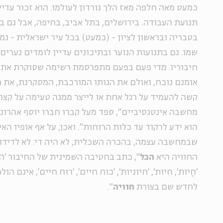
כמעט מאה חלפה מאז הלך גורדון לעולמו. הוא זכור עדיין
תנועת העבודה. בירושלים, בתל אביב, בחיפה, אבל גם ב
בטבריה ובראשון לציון - (כמעט) בכל עיר ישראלית - נמצ
שמו. גם בתנועות הנוער ובתיכונים עדיין לומדים נערים
חיבוריו. מדי פעם בפעם מתפרסמת רשימה שסוקרת את ד
אומנם נוכח, ואולם את הגותו המורכבת, המסקרנת, את 
קשה להעמיד על רגל אחת או לייצר ממנה טעימה על קצה מ
מחשבה אינטנסיביים", ספד מעל קברו חברו יוסף אהרונובי
הוא ידע לרקוד עד כלות הרוחות". ואכן, על אף אופיו הא
שבמחשבה עצמה, בהכרה השכלית, לא היה די. לא לדידו.
החוויה היא
הכל
", כתב בחטיבה השמינית של החיבור 'האדם
'חַיות', חִיות', 'חיוניות', 'כוח חיים', 'רוח חיים', אינם ה
לחדש שם בצורת
חוויה
".