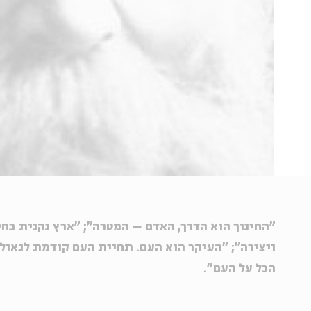
"החינוך הוא הדרך, האדם – המטרה"; "ארץ נקנית בחי
ויצירה"; "העיקר הוא העם. תחיית העם קודמת לגאול
הכל על העם".