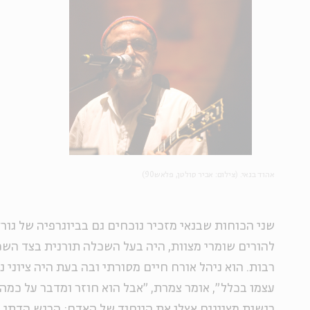
אהוד בנאי. (צילום: אביר סולטן, פלאש90)
שני הכוחות שבנאי מזכיר נוכחים גם בביוגרפיה של גורדו
להורים שומרי מצוות, היה בעל השכלה תורנית בצד הש
רבות. הוא ניהל אורח חיים מסורתי ובה בעת היה ציוני נל
עצמו בכלל", אומר צמרת, "אבל הוא חוזר ומדבר על כמה
רגשות מציינים אצלו את הייחוד של האדם: הרגש הדתי, ה