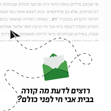
מי שכתב מילים כאלה ודאי היה מרוצה לגלות שבחלוף ה
רק קוראים, אלא גם מוזיקאים. נהוג לצטט אותו כמי שצ
לחזור ולקרוא בכתביו "
רק
... באותה המידה שנשאר בהם 
הקרוב תעלה לבמת בית אבי חי הרבה תמר אלעד אפלבאום
ונגניו, באירוע שכותרתו ודאי הייתה משמחת את גורדון: 
לא אירוע סלוני, לא מיושב ולא ספרותי למהדרין, אלא אי
והדיבור, גם מוזיקה חיה.
דת, מוסר ויופי
רוצים לדעת מה קורה
בבית אבי חי לפני כולם?
"דמותו של גורדון תמיד ריתקה אותי", מספר אהוד בנאי,