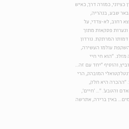
 כציוני, כמורה דרך, כאיש
באר שבע, בנהריה,
א רחוב, לא-צדדי, על
 ונערות פסקאות מתוך
מותו המרתקת. גורדון
השקפת עולמו העשירה,
זלג. "הוא חי חיי
ץ, והוסיף "יחד עם זה...
ינטלקטואלי המובהק, הרי
 "ההכרה היא חלק,
 והטבע'. "... 'חיים',
ולמים... באין ברירה, אתרשה