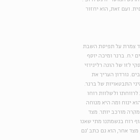
ת. ועם זאת, הוא יחזור
מד צמרת על תפיסת השבת
 י.ח. ברנר ומיכה יוסף
י לזו של הוגה רליגיוזי
בים. גורדון העריך את
יני התבטאויות של ברנר.
 לרווחתו ולשלוות רוחו
הוא ינוח ומה היא מנוחה
 מקרה מורכב יותר. מצד
וף רוח בנשמתנו מתי שאנו
 מצד אחר, הוא גם כתב 'גם