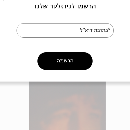
לגורדון בספרו 'זה המקום'. "בהרבה מובנים הוא הקדים 
הרשמו לניוזלטר שלנו
ומהסובבים אותו להתמקד במה שקורה כאן ועכשיו; לא ל
אלא לחיות את החיים לעומקם בכל רגע נתון. הוא היה מע
העלייה השנייה, אבל ההשקפה שלו על היהדות הייתה שו
*כתובת דוא"ל
שההתיישבות החדשה בארץ ישראל לא תתפרק לחלוטין מ
הוא ראה כנשמת העם. הגשרים שגורדון בנה בכתביו חשו
הזה, במקום הזה. בהחלט אפשר לומר שהנר שלו עדיין בו
הרשמה