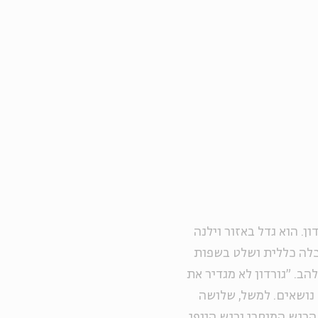
ן. הוא גדל באזור וילנה
כלה כללית ושלט בשפות
הב. "גורדון לא מגדיר את
 נושאים. למשל, שלושה
רגש המוסרי ורגש היופי.