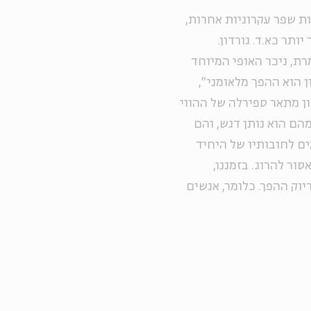
ת שפר עקרוניות אחרות,
ותר כא.ד. גורדון.
רת, ניכר האופי המיוחד
ן הוא ההפך מלאומני",
ון מתאר ספירלה של ההווי
הם הוא נותן דגש, והם
ים לחובותיו של היחיד
ור להרוג. בזמננו,
וק ההפך. כלומר, אנשים