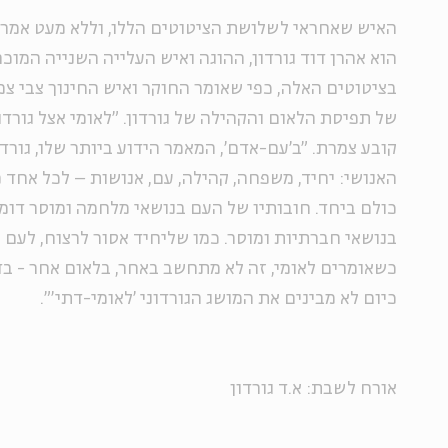
האיש שאחראי לשלושת הציטוטים הללו, וללא מעט אמרו
הוא אהרן דוד גורדון, ההוגה ואיש העלייה השנייה המוכר י
בציטוטים האלה, כפי שאומר החוקר ואיש החינוך צבי צמ
של תפיסת הלאום והקהילה של גורדון. "לאומי אצל גורדו
קובע צמרת. "ב'עם-אדם', המאמר הידוע ביותר שלו, גורד
האנושי: יחיד, משפחה, קהילה, עם, אנושות – לכל אחד מ
כולם ביחד. חובותיו של העם בנושאי מלחמה ומוסר דומ
בנושאי חברתיות ומוסר. כמו שליחיד אסור לרצוח, לעם אס
כשאומרים לאומי, זה לא מתחשב באחר, בלאום אחר - בדי
כיום לא מבינים את המושג הגורדוני 'לאומי-דתי'".
אורח לשבת: א.ד גורדון