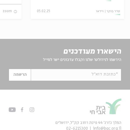
סדר בוקר
וידאו
05.02.25
zoom
הישארו מעודכנים
הירשמו לניוזלטר שלנו וקבלו עדכונים ישר למייל
*כתובת דוא"ל
הרשמה
המלך ג'ורג' 44 פינת רחוב קק״ל, ירושלים
02-6215300
info@bac.org.il