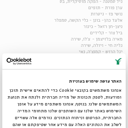
גיל סמטנה - הפקה מוסיקלית, בס
ערן פורת - תופים
נושי פז - גיטרות
אלעד כהן- בונן - כלי הקשה, סמפלר
ניצן-חן רזאל - כינור
ביל צור - קלידים
מאיה בלזיצמן - צ'לו, שירה
גליה חי - ויולה, שירה
יגל הרוש - קמנצ'ה, נאי
אודליה בנאי - שירה
ניהול וייצוג אהוד בנאי: שילוח הפקות
האתר עושה שימוש בעוגיות
צילום:
עידו כהן אלורו
אנחנו משתמשים בקובצי Cookie כדי להתאים אישית תוכן
עריכה : שחר בארי
ומודעות, לספק תכונות של מדיה חברתית ולנתח את תנועת
סאונד ומיקס: נאור בן מאיר
המשתמשים שלנו. בנוסף, אנחנו משתפים מידע על אופן
סגור
השימוש באתר שלנו עם השותפים שלנו מתחומי המדיה
החברתית, הפרסום וניתוח הנתונים. גורמים אלה עשויים
לשלב את הנתונים האלה עם מידע אחר שסיפקתם או שהם
שיתוף