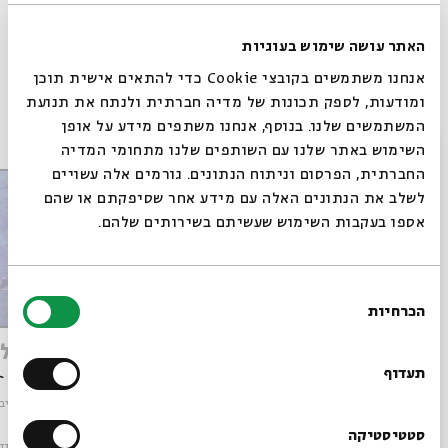
תגיות:
הרב חיים לוק
אדומי השפתות
אנסמבל אדומי השפתות
האתר עושה שימוש בעוגיות
אנחנו משתמשים בקובצי Cookie כדי להתאים אישית תוכן
ומודעות, לספק תכונות של מדיה חברתית ולנתח את תנועת
פרקים נוספים בסדרה
המשתמשים שלנו. בנוסף, אנחנו משתפים מידע על אופן
סגור
השימוש באתר שלנו עם השותפים שלנו מתחומי המדיה
החברתית, הפרסום וניתוח הנתונים. גורמים אלה עשויים
לשלב את הנתונים האלה עם מידע אחר שסיפקתם או שהם
אספו בעקבות השימוש שעשיתם בשירותים שלהם.
בחירת
הכרחיות
הסכמה
רוצים לדעת מה קורה
פרץ אליהו | Piris Eliyahu -
בבית אבי חי לפני כולם?
חצות
חצות
תעדוף
מתוך:
פסטיבל הפיוט
מתוך:
פסטיבל
הרשמו לניוזלטר שלנו
סטטיסטיקה
מוזיקה
וידאו
24.09.17
מוזיקה
ויד