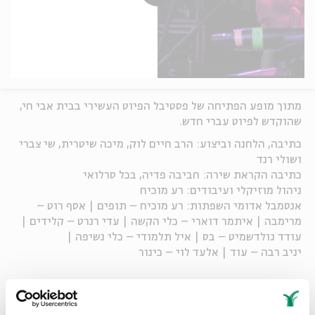
מתוך מופע הפתיחה של פסטיבל הפיוט העשירי בבית אבי חי,
שהוקדש לפיוט עברי חדש.
כתיבה, הלחנה וביצוע: הרב חיים לוק, מיכה שיטרית, שי צברי
ושולי רנד
כתיבה הקראת שירה: חביבה פדיה, בכל סרלואי
ניהול מוזיקלי ועיבודים: רע מוכיח
אנסמבל אדומי השפתות: רע מוכיח – תופים | אסף רוט –
מרימבה | איתמר דוארי – כלי הקשה | עדי רנרט – קלידים |
עודד גולדשמיט – בס | איל תלמודי – כלי נשיפה |
יניב רבה – עוד | אלעד לוי – כינור
שיתוף