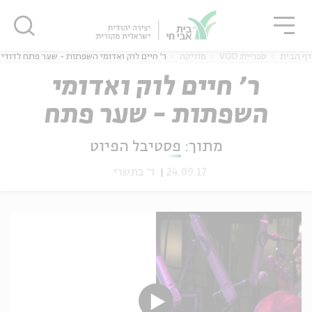
גור
סגור
סגור
דף הבית
ספריית VOD
מוזיקה
ר' חיים לוק ואדומי השפתות - שער פתח לדודי
ר' חיים לוק ואדומי
השפתות - שער פתח
ה
אנגלית
נוער
לדודי
מתוך:
פסטיבל הפיוט
24.09.17
ד' בתשרי